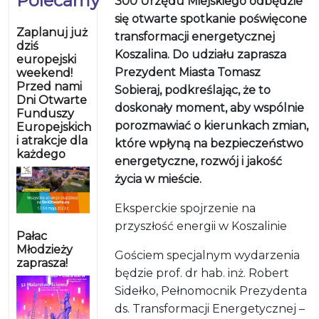
Polecamy
300 Urzędu Miejskiego odbędzie
się otwarte spotkanie poświęcone
Zaplanuj już
transformacji energetycznej
dziś
Koszalina. Do udziału zaprasza
europejski
Prezydent Miasta Tomasz
weekend!
Przed nami
Sobieraj, podkreślając, że to
Dni Otwarte
doskonały moment, aby wspólnie
Funduszy
porozmawiać o kierunkach zmian,
Europejskich
i atrakcje dla
które wpłyną na bezpieczeństwo
każdego
energetyczne, rozwój i jakość
życia w mieście.
Eksperckie spojrzenie na
przyszłość energii w Koszalinie
Pałac
Młodzieży
Gościem specjalnym wydarzenia
zaprasza!
będzie prof. dr hab. inż. Robert
Sidełko, Pełnomocnik Prezydenta
ds. Transformacji Energetycznej –