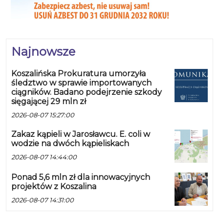
Koszalin ma wszelkie atuty, by
stać się zieloną energetyczną
stolicą Pomorza Środkowego.
Nadmorskie położenie,
Najnowsze
doświadczenie Miejskiej
Energetyki Cieplnej, naukowy
Koszalińska Prokuratura umorzyła
potencjał Politechniki
śledztwo w sprawie importowanych
ciągników. Badano podejrzenie szkody
Koszalińskiej i współpraca
sięgającej 29 mln zł
miejskich spółek tworzą
2026-08-07 15:27:00
fundamenty dla nowoczesnego,
zrównoważonego systemu
Zakaz kąpieli w Jarosławcu. E. coli w
energetycznego. Miasto już dziś
wodzie na dwóch kąpieliskach
myśli o multiźródłowym miksie
2026-08-07 14:44:00
energetycznym, sezonowych
Ponad 5,6 mln zł dla innowacyjnych
magazynach ciepła, energii ze
projektów z Koszalina
ścieków, wiatrakach i biometanie.
2026-08-07 14:31:00
W perspektywie kolejnych lat ma
szansę przejść od tradycyjnej