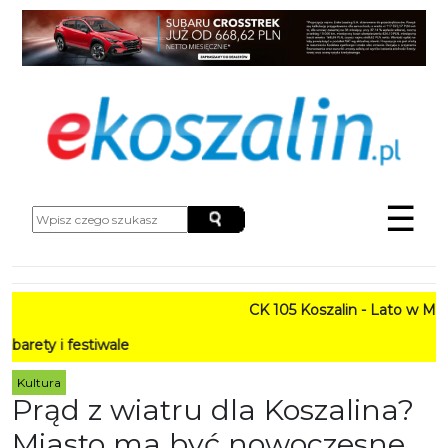
☰
CK 105 Koszalin - Lato w Mieście HARM
P
Kultura
Prąd z wiatru dla Koszalina?
Miasto ma być nowoczesne,