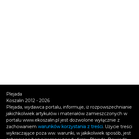
Plejada
Koszalin 2012 - 2026
Plejada, wydawca portalu, informuje, iż rozpowszechnianie
jakichkolwiek artykułów i materiałów zamieszczonych w
portalu www.ekoszalin.pl jest dozwolone wyłącznie z
zachowaniem
warunków korzystania z treści
. Użycie treści
wykraczające poza ww. warunki, w jakikolwiek sposób, jest