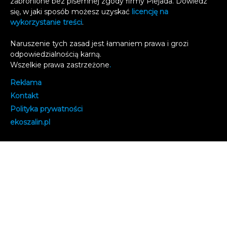
zabronione bez pisemnej zgody firmy Plejada. Dowiedz
się, w jaki sposób możesz uzyskać
licencję na
wykorzystanie treści
.
Naruszenie tych zasad jest łamaniem prawa i grozi
odpowiedzialnością karną.
Wszelkie prawa zastrzeżone
.
Reklama
Kontakt
Polityka prywatności
e
koszalin.pl