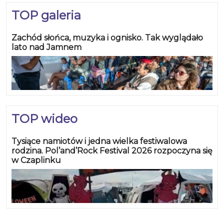
energetyki do modelu, w którym
TOP galeria
zielona energia staje się
standardem, a nie luksusem.
Zachód słońca, muzyka i ognisko. Tak wyglądało
Koszalin nie czeka na przyszłość –
lato nad Jamnem
on ją właśnie buduje.
TOP wideo
Tysiące namiotów i jedna wielka festiwalowa
rodzina. Pol’and’Rock Festival 2026 rozpoczyna się
w Czaplinku