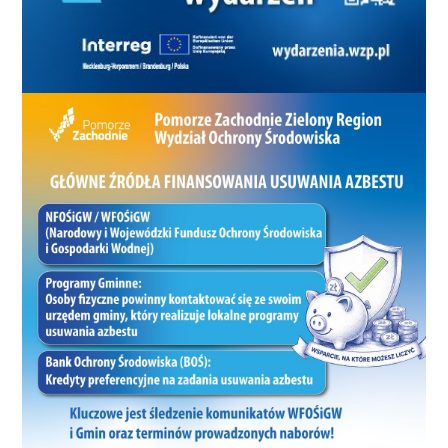
warto wyciągnąć rękę w tę
stronę. Z kolei prof. Sidełko
wskazał, że technologie
magazynowania energii rozwijają
się błyskawicznie, a przełomy
naukowe – jak nagrodzone
dopiero co Noblem badania nad
kryształami organiczno-
metalowymi – mogą już wkrótce
umożliwić przechowywanie
wodoru na skalę przemysłową. –
Nie wiemy, co będzie za 10 lat.
Budując koncepcję, tworzymy
system, który będzie ewoluował.
Jedyna rzecz, która nas ogranicza,
to wyobraźnia. Bądźmy odważni –
podsumował. Koszalin – miasto,
które stawia na wiatr i współpracę