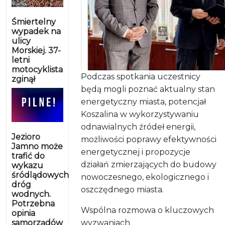
Śmiertelny
wypadek na
ulicy
Morskiej. 37-
letni
motocyklista
Podczas spotkania uczestnicy
zginął
będą mogli poznać aktualny stan
energetyczny miasta, potencjał
Koszalina w wykorzystywaniu
odnawialnych źródeł energii,
Jezioro
możliwości poprawy efektywności
Jamno może
energetycznej i propozycje
trafić do
działań zmierzających do budowy
wykazu
śródlądowych
nowoczesnego, ekologicznego i
dróg
oszczędnego miasta.
wodnych.
Potrzebna
Wspólna rozmowa o kluczowych
opinia
samorządów
wyzwaniach