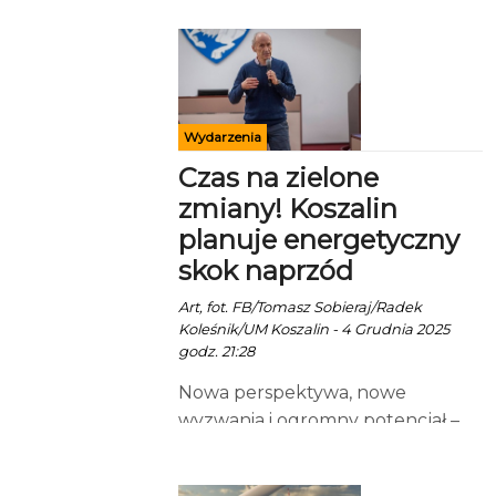
Wydarzenia
Czas na zielone
zmiany! Koszalin
planuje energetyczny
skok naprzód
Art, fot. FB/Tomasz Sobieraj/Radek
Koleśnik/UM Koszalin - 4 Grudnia 2025
godz. 21:28
Nowa perspektywa, nowe
wyzwania i ogromny potencjał –
Koszalin coraz śmielej otwiera się
na przyszłość energetyczną.