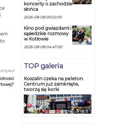
koncerty o zachodzie
ące
słońca
i
2026-08-08 05:02:00
Kino pod gwiazdami i
sąsiedzkie rozmowy
tem
w Kotłowie
 to
2026-08-08 04:47:00
TOP galeria
artykuł
Koszalin czeka na peleton.
olności
Centrum już zamknięte,
ytowej?
tworzą się korki