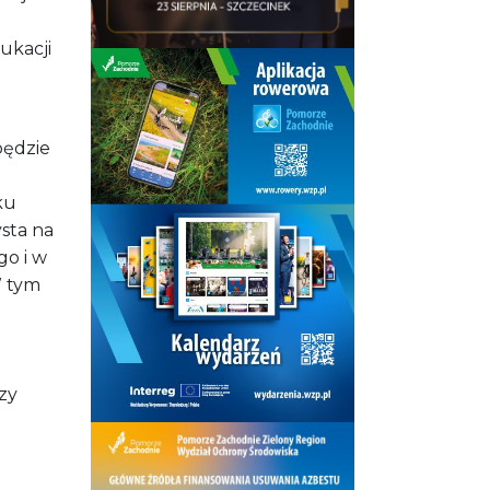
ukacji
będzie
z
ku
sta na
go i w
W tym
zy