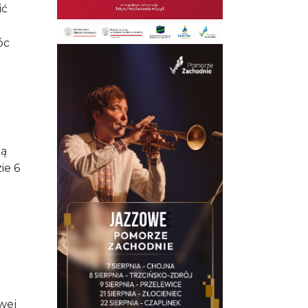
ić
óc
ną
ie 6
wej