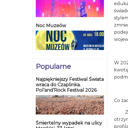
eduka
świad
style
zmnie
Noc Muzeów
podej
wojew
W 202
Popularne
kwotę
podmi
Najpiękniejszy Festiwal Świata
wraca do Czaplinka.
Pol’and’Rock Festival 2026
Co za
· Zac
otrzym
Śmiertelny wypadek na ulicy
profil