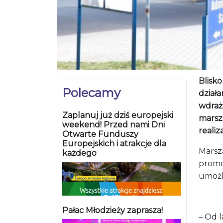
Blisk
Polecamy
działa
wdraż
Zaplanuj już dziś europejski
marsz
weekend! Przed nami Dni
realiz
Otwarte Funduszy
Europejskich i atrakcje dla
Marsza
każdego
promoc
umożli
Pałac Młodzieży zaprasza!
– Od l