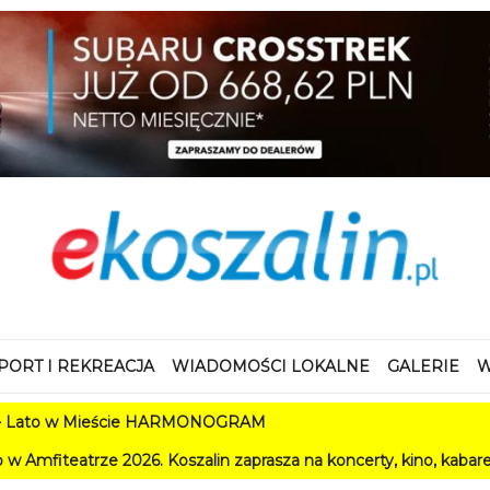
PORT I REKREACJA
WIADOMOŚCI LOKALNE
GALERIE
W
ieście HARMONOGRAM
026. Koszalin zaprasza na koncerty, kino, kabarety i festiwale