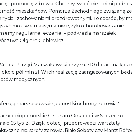
cję i promocję zdrowia. Chcemy wspólnie z nimi podnos
omość mieszkańców Pomorza Zachodniego związaną ze
m życia i zachowaniami prozdrowotnymi. To sposób, by m
jszyć możliwie maksymalnie ryzyko chorobowe zanim
miemy regularne leczenie – podkreśla marszałek
ództwa Olgierd Geblewicz.
4 roku Urząd Marszałkowski przyznał 10 dotacji na łącz
 około pół mln zł. W ich realizację zaangażowanych będz
otów medycznych.
oferują marszałkowskie jednostki ochrony zdrowia?
hodniopomorskie Centrum Onkologii w Szczecinie
ało 65 tys. zł. Dzięki dotacji przeprowadzi warsztaty
aktyczne np. strefy zdrowia, Białe Soboty czy Marsz Różo