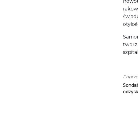
nowot
rakow
świad
otyłoś
Samor
tworz
szpita
Poprze
Sondaż
odzysk