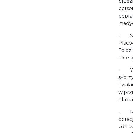
przez
perso
popra
medyc
· Szpi
Placó
To dzi
około
· Woj
skorzy
dział
w prz
dla n
· Reg
dotac
zdrow