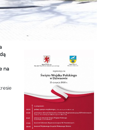
a
ędą
e na
resie