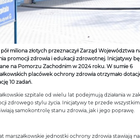
o pół miliona złotych przeznaczył Zarząd Województwa n
nia promocji zdrowia i edukacji zdrowotnej. Inicjatywy b
ane na Pomorzu Zachodnim w 2024 roku. W sumie 6
ałkowskich placówek ochrony zdrowia otrzymało dotacj
ację 10 zadań.
łkowskie szpitale od wielu lat podejmują działania w zak
ji zdrowego stylu życia. Inicjatywy te przede wszystkim
wiają samokontrolę stanu zdrowia, jak i jego poprawę.
at marszałkowskie jednostki ochrony zdrowia stawiają na