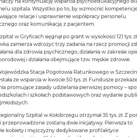
naczy na kontynuację wsparcia psychoedukacyjnego dl
nelu szpitala. Wszystko po to, by wzmocnić kompetencj
wiające relacje i usprawnienie współpracy personelu
znego oraz komunikację z pacjentem.
tal w Gryficach sięgnął po grant w wysokości 121 tys. zł
wka zamierza wdrożyć trzy zadania na rzecz promocji zd
ałania dla zdrowia psychicznego, działania w zakresie opi
porodowej i działania obejmujące tzw. męskie zdrowie.
ewódzka Stacja Pogotowia Ratunkowego w Szczecin
stała ze wsparcia w kwocie 50 tys. zł. Fundusze przekaż
ania promujące zasady udzielania pierwszej pomocy – spo
edszkolach i szkołach podstawowych oraz wydanie publi
ajmłodszych.
ionalny Szpital w Kołobrzegu otrzymał 35 tys. zł. Z p
ji przeprowadzone zostaną dwie inicjatywy. Pierwsza to
ie kobiety i mężczyzny dedykowane profilaktyce