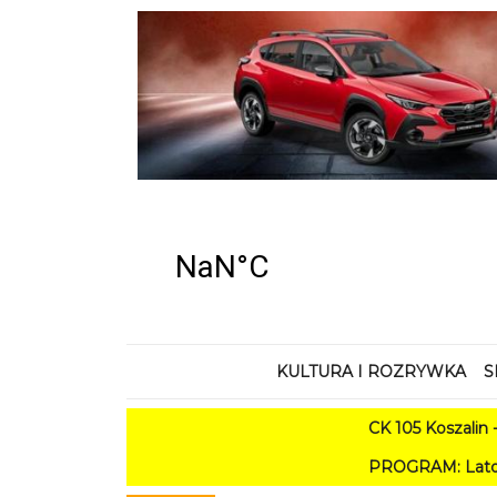
KULTURA I ROZRYWKA
S
CK 105 Koszalin - Lato w M
PROGRAM: Lato w Amfiteatrze 2