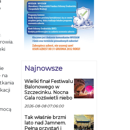
a
e
.
rowia.
eki
Najnowsze
ie
e na
Wielki finał Festiwalu
tkania
Balonowego w
kacji
Szczecinku. Nocna
Gala rozświetli niebo
2026-08-08 07:06:00
omocą
Tak właśnie brzmi
lato nad Jamnem.
Pełna przystań i