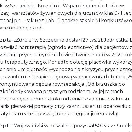
i w Szczecinie i Koszalinie. Wsparcie pomoże także w
zacji warsztatów żywieniowych dla uczniów klas 0-III, ed
otnej pn. „Rak Bez Tabu”, a także szkoleń i konkursów o
yce onkologicznej.
tal „Zdroje” w Szczecinie dostał 127 tys. zł. Jednostka 
rozwijać hortiterapię (ogrodolecznictwo) dla pacjentów 
zeniami psychicznymi na bazie utworzonego w 2020 ro
u terapeutycznego. Ponadto dotację placówka wykorzy
nianie umiejętności wychodzenia z kryzysu psychiczne
lu zaoferuje terapię zajęciową w pracowni arteterapii. 
kontynuowana będzie również akcja „Od brzuszka do
zka” dedykowana przyszłym rodzicom. W jej ramach
zona będzie m.in. szkoła rodzenia, szkolenia z zakresu
lania pierwszej pomocy przy zakrztuszeniu i oparzeniu c
taty instruktażu poświęcone pielęgnacji niemowląt.
tal Wojewódzki w Koszalinie pozyskał 50 tys. zł. Środki