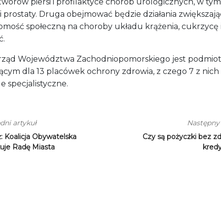
worów piersi i profilaktyce chorób urologicznych, w tym
i prostaty. Druga obejmować będzie działania zwiększaj
omość społeczną na choroby układu krążenia, cukrzycę 
ć.
ząd Województwa Zachodniopomorskiego jest podmio
ącym dla 13 placówek ochrony zdrowia, z czego 7 z nich
le specjalistyczne.
dni artykuł
Następny 
: Koalicja Obywatelska
Czy są pożyczki bez zd
uje Radę Miasta
kred