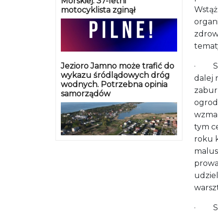
Morskiej. 37-letni
Wstążk
motocyklista zginął
organi
zdrow
temat
Jezioro Jamno może trafić do
· Szpi
wykazu śródlądowych dróg
dalej 
wodnych. Potrzebna opinia
zabur
samorządów
ogrod
wzmac
tym ce
roku 
malus
prowad
udzie
warsz
· Szpi