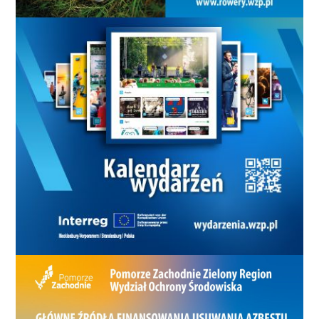
połączeniach powiatowych i dostępności
komunikacyjnej regionu. Koszalin coraz wyraźniej
musi myśleć nie tylko o transporcie wewnątrz miasta,
ale też o swojej roli jako centrum dla okolicznych
gmin. Autobus nie jest wyłącznie środkiem
transportu. Jest też odpowiedzią na pytanie, czy
miasto chce być dostępne dla ludzi, którzy pracują,
uczą się, leczą i załatwiają sprawy w Koszalinie, ale
mieszkają poza jego granicami. Gospodarka? Tu
widać stabilny wzrost. W 2012 roku w Koszalinie było
18 373 podmiotów gospodarczych. W 2015 roku
działało około 18 200 firm, pięć lat temu 18 903, a w
2025 roku już 19 230. To nie jest eksplozja, ale
konsekwentny ruch w górę. Największe wrażenie
robi jednak strefa ekonomiczna. Dekadę temu
działały tam 22 duże firmy produkcyjne,
zatrudniające 1830 osób. Dziś jest to 61 firm i około
3500 zatrudnionych. Do tego ponad pół miliarda