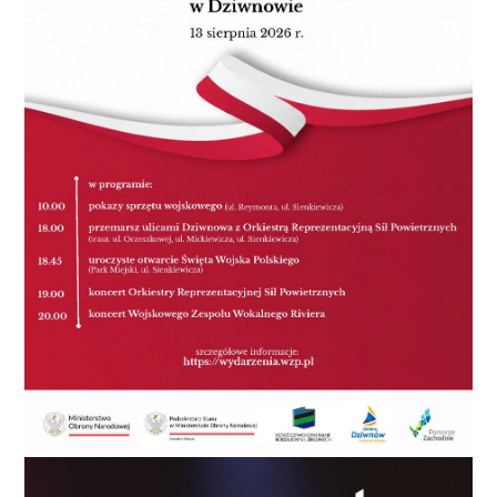
podstawowych, 13 gimnazjów, 5 liceów, 14 techników i
7 zasadniczych szkół zawodowych. Dziś system jest
już inny, bo po reformie zniknęły gimnazja. Koszalin
ma 20 przedszkoli, 13 szkół podstawowych i 9 szkół
ponadpodstawowych, w tym 4 licea
ogólnokształcące i 5 zespołów szkół. Do publicznych
placówek uczęszcza 17 430 dzieci i uczniów, w tym
2765 przedszkolaków, 8528 uczniów szkół
podstawowych i 6137 uczniów szkół
ponadpodstawowych. Uczy ich 2145 nauczycieli. To
pokazuje, że miasto nadal pełni ważną funkcję
edukacyjną dla regionu. Ale demografia puka do
drzwi każdej szkoły, przedszkola i żłobka. Koszalin nie
może udawać, że to tylko problem statystyków.
Ciekawie wygląda zieleń. W 2012 roku tereny zielone
stanowiły 38,32 procent powierzchni miasta, a lasy
zajmowały około 37 procent. Dziś grunty leśne oraz
tereny zadrzewione i zakrzewione mają 37,48 km