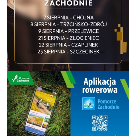
dziś mniej więcej tyle, ile było wtedy, około 9,5 tysiąca.
Najbardziej spektakularna zmiana dotyczy jednak
aut elektrycznych. Dziesięć lat temu były w
Koszalinie zarejestrowane 4 takie pojazdy. Dziś jest
ich 526. Nadal nie jest to rewolucja na miarę cichego
miasta przyszłości, ale kierunek jest oczywisty.
Elektryki przestały być ciekawostką, a stały się
częścią miejskiego krajobrazu. Tyle że im więcej
samochodów, tym większy problem z parkowaniem,
korkami i przestrzenią. Miasto może mieć więcej dróg,
parkingów i rond, ale nigdy nie wygra wyścigu z
nieskończonym apetytem na kolejne auta. Dlatego
pytanie na następną dekadę brzmi nie tylko: ile
samochodów będzie w Koszalinie, ale czy mieszkańcy
będą mieli realną alternatywę. W 2013 roku MZK
dysponowało 64 pojazdami, a sieć komunikacyjna
obejmowała 14 linii o łącznej długości 156,29 km. Dziś
ten temat warto zestawić z aktualną debatą o