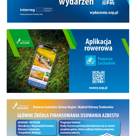
mieszkania i pracę. Kierowca na parkingi. Rowerzysta
na drogi rowerowe. A mieszkaniec po prostu zapyta:
czy żyje mi się tu wygodniej? I to jest najważniejsze
pytanie. Koszalin przez ponad dekadę nie zamienił się
w metropolię. Nie stał się też miastem z pocztówki, w
którym wszystkie problemy rozwiązano jednym
programem rewitalizacji. Jest za to miastem bardziej
rozległym, bogatszym w budżetowych liczbach,
aktywniejszym gospodarczo, ale jednocześnie
starszym demograficznie i mniejszym ludnościowo.
Ma więcej przestrzeni, ale mniej mieszkańców. Więcej
pieniędzy, ale też większe koszty. Więcej firm, ale
nadal potrzebę przyciągania ludzi. Więcej aut, ale
konieczność budowania transportu, który nie będzie
skazywał każdego na samochód. Dużo zieleni, ale
coraz większą odpowiedzialność za jej mądre
utrzymanie. Gdyby dzisiejszy Koszalin przenieść do
roku 1266, byłby potęgą. Ale mamy rok 2026. Miasto