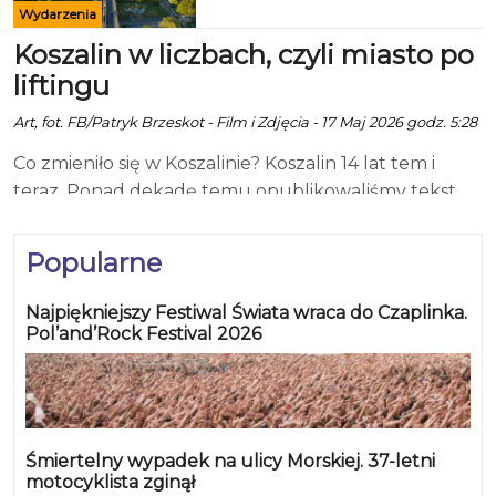
Wydarzenia
Koszalin w liczbach, czyli miasto po
liftingu
Art, fot. FB/Patryk Brzeskot - Film i Zdjęcia - 17 Maj 2026 godz. 5:28
Co zmieniło się w Koszalinie? Koszalin 14 lat tem i
teraz. Ponad dekadę temu opublikowaliśmy tekst
„Koszalin w liczbach” . Był to rodzaj miejskiego zdjęcia
rentgenowskiego: powierzchnia, drogi, szkoły,
Popularne
zadłużenie, mieszkańcy, firmy, autobusy, lasy, osiedla.
Sucha statystyka, ale z tych danych można było
Najpiękniejszy Festiwal Świata wraca do Czaplinka.
wyczytać całkiem sporo o mieście. Dziś, w roku 2026,
Pol’and’Rock Festival 2026
kiedy Koszalin świętuje 760-lecie istnienia, warto
zrobić podobne ćwiczenie. Nie po to, by urządzać
konkurs nostalgii, ale by sprawdzić, co się naprawdę
zmieniło. A zmieniło się sporo. Choć nie zawsze tam,
Śmiertelny wypadek na ulicy Morskiej. 37-letni
gdzie chcielibyśmy najbardziej. W 2012 roku Koszalin
motocyklista zginął
zajmował powierzchnię 9834 ha, czyli 98,34 km kw.