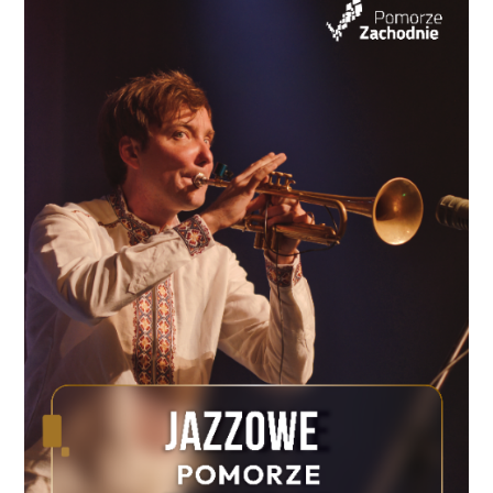
kw., czyli 3748 ha, co daje 35,5 procent powierzchni
Koszalina. Proporcje są więc nadal imponujące.
Koszalin pozostaje miastem zielonym, choć pytanie
brzmi: czy umiemy tę zieleń mądrze wykorzystywać,
chronić i urządzać? Bo zieleń w mieście to nie tylko
ładny widok z drona. To cień, retencja, rekreacja,
zdrowie i jakość życia. W czasach, gdy mieszkańcy
coraz częściej pytają o koszenie trawników, sadzenie
drzew czy betonowanie przestrzeni, liczby
dotyczące zieleni powinny być traktowane nie jako
ozdobnik w strategii, ale jako jeden z największych
miejskich kapitałów. Motoryzacja? Tu Koszalin
przeszedł sporą zmianę. W 2026 roku
zarejestrowanych jest 63 551 samochodów
osobowych oraz 9539 pojazdów ciężarowych. W 2015
roku samochodów osobowych było 49 405. To
wzrost o ponad 14 tysięcy aut osobowych w ciągu
dekady. Co ciekawe, samochodów ciężarowych jest