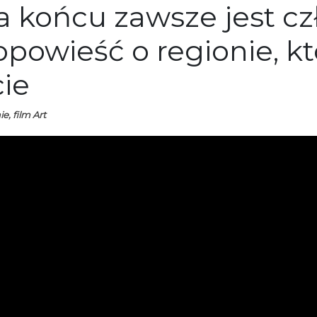
a końcu zawsze jest cz
 opowieść o regionie, k
cie
e, film Art