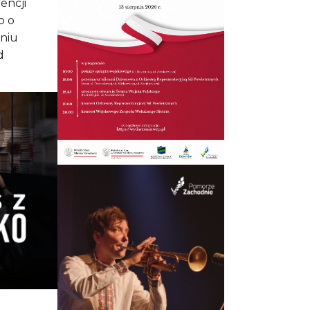
encji
o o
eniu
d