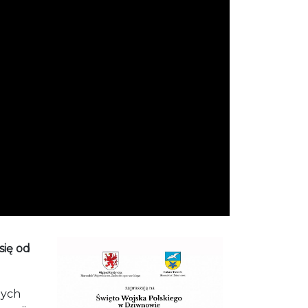
się od
nych