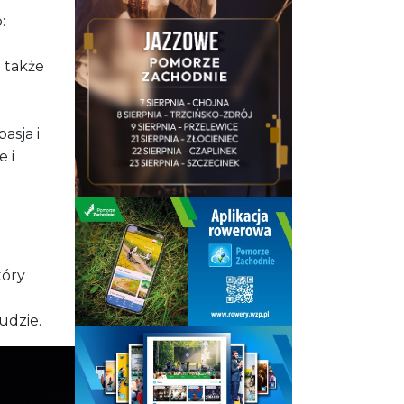
:
 także
e
asja i
 i
tóry
udzie.