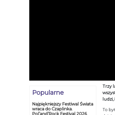
Trzy 
Popularne
wszys
ludzi,
Najpiękniejszy Festiwal Świata
wraca do Czaplinka.
To był
Pol’and’Rock Festival 2026