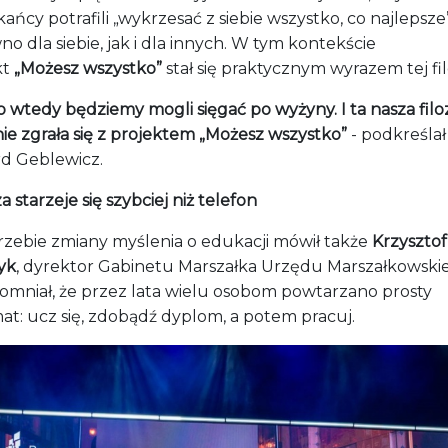
ańcy potrafili „wykrzesać z siebie wszystko, co najlepsze”
o dla siebie, jak i dla innych. W tym kontekście
kt
„Możesz wszystko”
stał się praktycznym wyrazem tej filo
o wtedy będziemy mogli sięgać po wyżyny. I ta nasza filo
ie zgrała się z projektem „Możesz wszystko”
- podkreślał
rd Geblewicz.
 starzeje się szybciej niż telefon
rzebie zmiany myślenia o edukacji mówił także
Krzysztof
yk
, dyrektor Gabinetu Marszałka Urzędu Marszałkowski
omniał, że przez lata wielu osobom powtarzano prosty
at: ucz się, zdobądź dyplom, a potem pracuj.