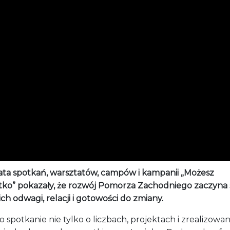
lata spotkań, warsztatów, campów i kampanii „Możesz
tko” pokazały, że rozwój Pomorza Zachodniego zaczyna 
 ich odwagi, relacji i gotowości do zmiany.
o spotkanie nie tylko o liczbach, projektach i zrealizowa