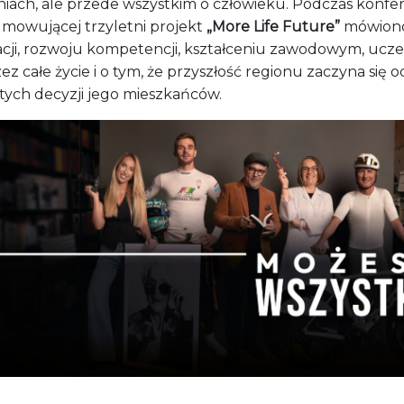
niach, ale przede wszystkim o człowieku. Podczas konfer
mowującej trzyletni projekt
„More Life Future”
mówion
cji, rozwoju kompetencji, kształceniu zawodowym, ucz
zez całe życie i o tym, że przyszłość regionu zaczyna się o
stych decyzji jego mieszkańców.