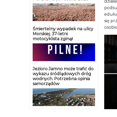
działa
podsu
eduka
się pr
osobi
Śmiertelny wypadek na ulicy
Morskiej. 37-letni
motocyklista zginął
Jezioro Jamno może trafić do
wykazu śródlądowych dróg
wodnych. Potrzebna opinia
samorządów