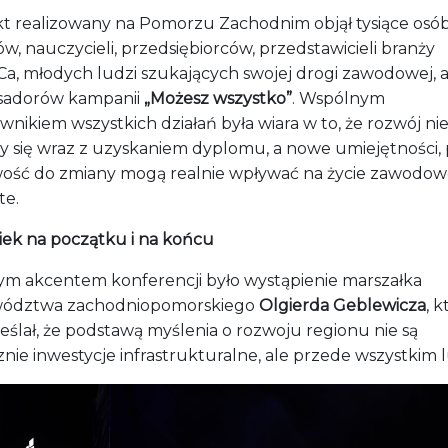
kt realizowany na Pomorzu Zachodnim objął tysiące osób
w, nauczycieli, przedsiębiorców, przedstawicieli branży
a, młodych ludzi szukających swojej drogi zawodowej, a
adorów kampanii
„Możesz wszystko”
. Wspólnym
nikiem wszystkich działań była wiara w to, że rozwój ni
y się wraz z uzyskaniem dyplomu, a nowe umiejętności, p
ość do zmiany mogą realnie wpływać na życie zawodowe
te.
iek na początku i na końcu
m akcentem konferencji było wystąpienie marszałka
ództwa zachodniopomorskiego
Olgierda Geblewicza
, k
eślał, że podstawą myślenia o rozwoju regionu nie są
nie inwestycje infrastrukturalne, ale przede wszystkim l