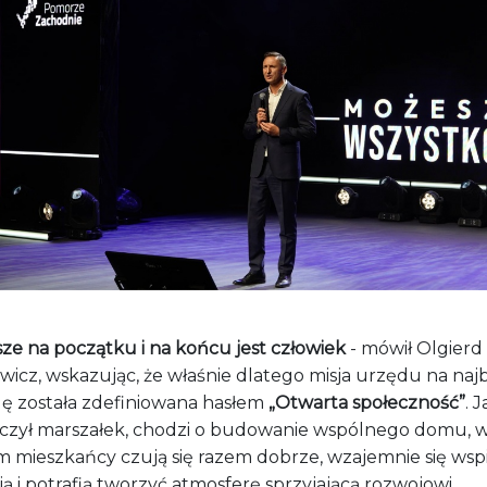
ze na początku i na końcu jest człowiek
- mówił Olgierd
icz, wskazując, że właśnie dlatego misja urzędu na najb
ę została zdefiniowana hasłem
„Otwarta społeczność”
. 
czył marszałek, chodzi o budowanie wspólnego domu, 
m mieszkańcy czują się razem dobrze, wzajemnie się wspi
ą i potrafią tworzyć atmosferę sprzyjającą rozwojowi.