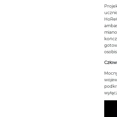
Proje
ucznió
HoReC
ambas
mianow
kończ
gotow
osobis
Człow
Mocny
wojew
podkr
wyłącz