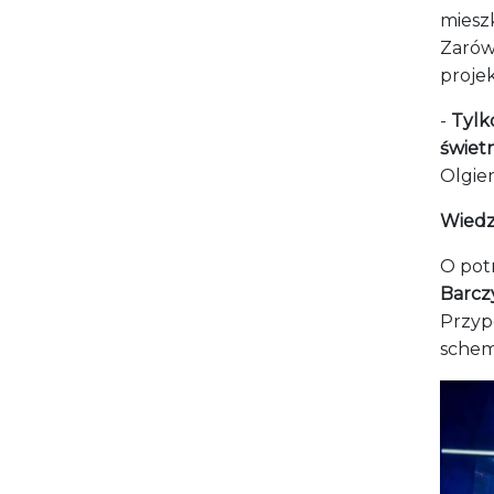
mieszk
Zarówn
proje
-
Tylk
świetn
Olgie
Wiedza
O pot
Barcz
Przyp
schem