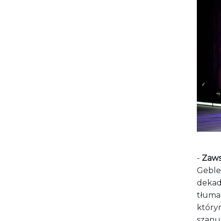
-
Zaws
Geblew
dekad
tłuma
który
szanuj