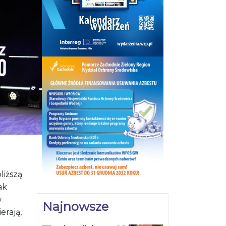
liższą
Jak
w
Najnowsze
erają,