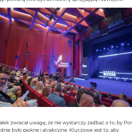
ałek zwracał uwagę, że nie wystarczy zadbać o to, by P
nie było piękne i atrakcyjne. Kluczowe jest to, aby