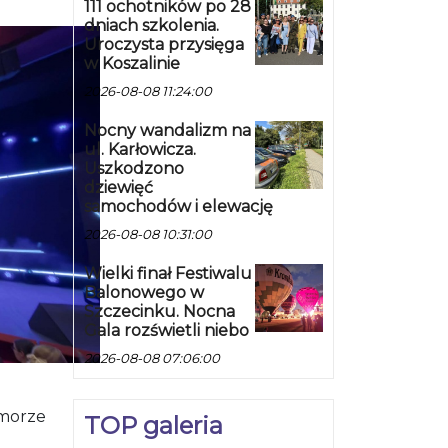
111 ochotników po 28
dniach szkolenia.
Uroczysta przysięga
w Koszalinie
2026-08-08 11:24:00
Nocny wandalizm na
ul. Karłowicza.
Uszkodzono
dziewięć
samochodów i elewację
2026-08-08 10:31:00
Wielki finał Festiwalu
Balonowego w
Szczecinku. Nocna
Gala rozświetli niebo
2026-08-08 07:06:00
omorze
TOP galeria