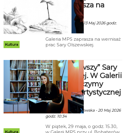
MPS zaprasza na
Monte Cassino 10.
wernisaż
Ala za Galeria MPS - 13 Maj 2026 godz.
11:14
Galeria MPS zaprasza na wernisaż
prac Sary Olszewskiej.
Kultura
Wydarzenie będzie nie tylko
prezentacją najnowszych
realizacji artystki, ale również
„Etap pierwszy” Sary
okazją do przyjrzenia się
procesowi twórczemu i
Olszewskiej. W Galerii
badawczemu, który stoi za ich
MPS zobaczymy
powstaniem.
początek artystycznej
drogi
Ala, fot. Izabela Rogowska - 20 Maj 2026
godz. 10:34
W piątek, 29 maja, o godz. 15.30,
w Galerii MPS przy ul. Bohaterów
Kultura