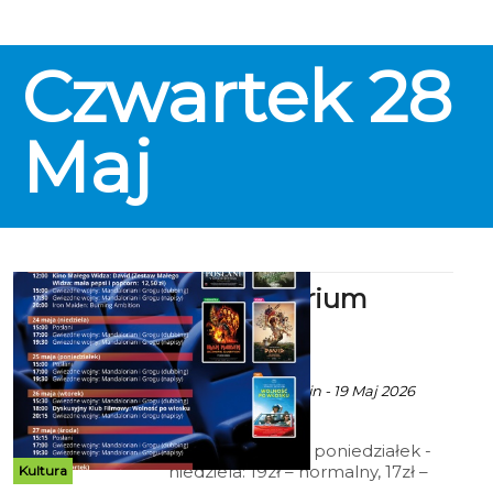
Czwartek
28
Maj
Kino Kryterium
zaprasza
ekoszalin POLECA
Ala za CK 105 Koszalin - 19 Maj 2026
godz. 8:51
Cennik: Bilety 2D poniedziałek -
niedziela: 19zł – normalny, 17zł –
Kultura
ulgowy, 14 zł – grupowy; 15zł - Tani