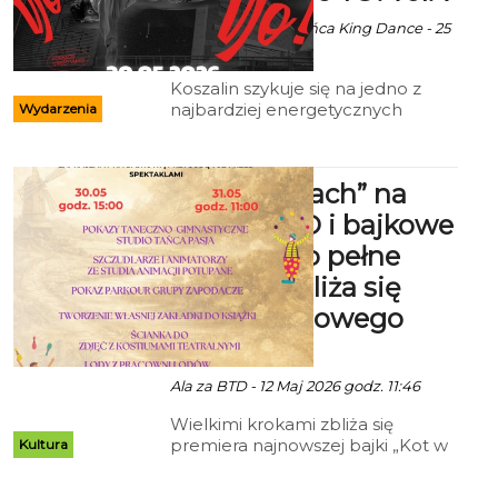
Ala za FB/Szkoła Tańca King Dance - 25
Maj 2026 godz. 11:35
Koszalin szykuje się na jedno z
najbardziej energetycznych
Wydarzenia
wydarzeń tanecznych tej wiosny.
Już 30 maja 2026 roku Hala
Widowiskowo-Sportowa przy ul.
„Kot w butach” na
Śniadeckich 4 zamieni się w
prawdziwą arenę miejskiej kultury,
scenie BTD i bajkowe
rytmu i tanecznej rywalizacji.
miasteczko pełne
Wszystko za sprawą wydarzenia
Street Dance Contest -
atrakcji. Zbliża się
Koszalińskie YO! vol. 7.
premiera nowego
spektaklu
Ala za BTD - 12 Maj 2026 godz. 11:46
Wielkimi krokami zbliża się
premiera najnowszej bajki „Kot w
Kultura
butach” w reżyserii Marcina
Borchardta. Z tej okazji