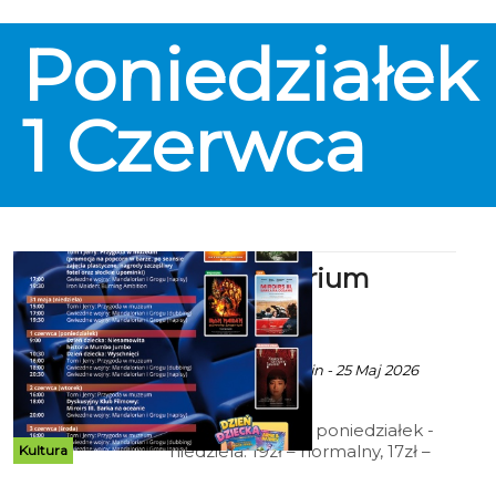
myślą o najmłodszych i ich
rodzinach. BAJKO RUN 2026 to
Poniedziałek
kolorowy bieg z okazji Dnia
Dziecka, pełen bajkowych
postaci, uśmiechu, aktywności i
wspólnej zabawy.
1
Czerwca
Kino Kryterium
zaprasza
ekoszalin POLECA
Ala za CK 105 Koszalin - 25 Maj 2026
godz. 11:20
Cennik: Bilety 2D poniedziałek -
niedziela: 19zł – normalny, 17zł –
Kultura
ulgowy, 14 zł – grupowy; 15zł - Tani
Poniedziałek, Koszalińska Karta