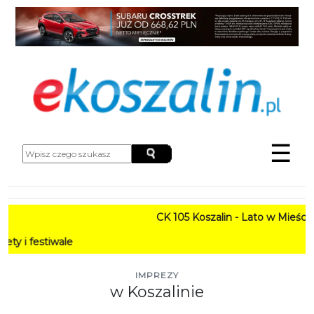
☰
CK 105 Koszalin - Lato w Mieście HARM
wale
IMPREZY
w Koszalinie