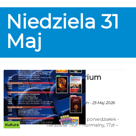
organizatorzy przygotowali dla
małych i dużych widzów coś
Niedziela
31
więcej niż sam spektakl, przed
przedstawieniami powstanie
wyjątkowe „Miasteczko Kota w
Butach”, pełne zabawy, animacji i
Maj
bajkowego klimatu.
Kino Kryterium
zaprasza
ekoszalin POLECA
Ala za CK 105 Koszalin - 25 Maj 2026
godz. 11:20
Cennik: Bilety 2D poniedziałek -
niedziela: 19zł – normalny, 17zł –
Kultura
ulgowy, 14 zł – grupowy; 15zł - Tani