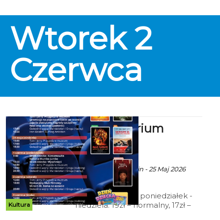
Mieszkańca (honorowana w
niedziele), Dyskusyjny Klub
Wtorek
2
Filmowy; 12zł – Kino Małego
Widza; 10zł- Dzień Dziecka.
Czerwca
Kino Kryterium
zaprasza
ekoszalin POLECA
Ala za CK 105 Koszalin - 25 Maj 2026
godz. 11:20
Cennik: Bilety 2D poniedziałek -
niedziela: 19zł – normalny, 17zł –
Kultura
ulgowy, 14 zł – grupowy; 15zł - Tani