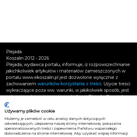
Plejada
Koszalin 2012 - 2026
Plejada, wydawca portalu, informuje, iż rozpowszechnianie
jakichkolwiek artykułów i materiałów zamieszczonych w
portalu www.ekoszalin.pl jest dozwolone wyłącznie z
zachowaniem
warunków korzystania z treści
. Użycie treści
wykraczające poza ww. warunki, w jakikolwiek sposób, jest
zabronione bez pisemnej zgody firmy Plejada. Dowiedz
się, w jaki sposób możesz uzyskać
licencję na
wykorzystanie treści
.
Używamy plików cookie
Możemy je zamieścić w celu analizy danych dotyczących
Naruszenie tych zasad jest łamaniem prawa i grozi
odwiedzających, ulepszenia naszej strony internetowej, pokazania
spersonalizowanych treści i zapewnienia Państwu wspaniałego
odpowiedzialnością karną.
doświadczenia na stronie internetowej. Aby uzyskać więcej informacji
Wszelkie prawa zastrzeżone
.