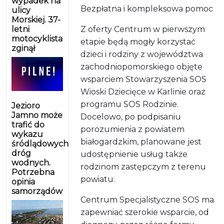
wypadek na
Bezpłatna i kompleksowa pomoc
ulicy
Morskiej. 37-
letni
Z oferty Centrum w pierwszym
motocyklista
etapie będą mogły korzystać
zginął
dzieci i rodziny z województwa
zachodniopomorskiego objęte
wsparciem Stowarzyszenia SOS
Wioski Dziecięce w Karlinie oraz
programu SOS Rodzinie.
Jezioro
Jamno może
Docelowo, po podpisaniu
trafić do
porozumienia z powiatem
wykazu
białogardzkim, planowane jest
śródlądowych
dróg
udostępnienie usług także
wodnych.
rodzinom zastępczym z terenu
Potrzebna
powiatu.
opinia
samorządów
Centrum Specjalistyczne SOS ma
zapewniać szerokie wsparcie, od