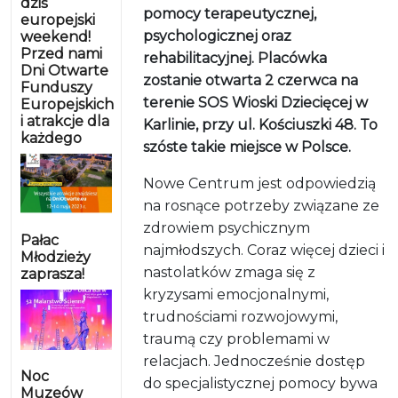
dziś
pomocy terapeutycznej,
europejski
psychologicznej oraz
weekend!
Przed nami
rehabilitacyjnej. Placówka
Dni Otwarte
zostanie otwarta 2 czerwca na
Funduszy
terenie SOS Wioski Dziecięcej w
Europejskich
i atrakcje dla
Karlinie, przy ul. Kościuszki 48. To
każdego
szóste takie miejsce w Polsce.
Nowe Centrum jest odpowiedzią
na rosnące potrzeby związane ze
zdrowiem psychicznym
Pałac
najmłodszych. Coraz więcej dzieci i
Młodzieży
nastolatków zmaga się z
zaprasza!
kryzysami emocjonalnymi,
trudnościami rozwojowymi,
traumą czy problemami w
relacjach. Jednocześnie dostęp
Noc
do specjalistycznej pomocy bywa
Muzeów