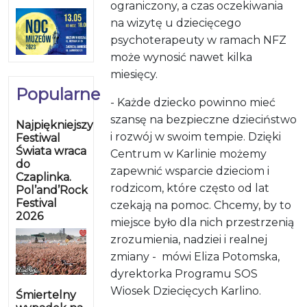
ograniczony, a czas oczekiwania
na wizytę u dziecięcego
psychoterapeuty w ramach NFZ
może wynosić nawet kilka
miesięcy.
Popularne
- Każde dziecko powinno mieć
szansę na bezpieczne dzieciństwo
Najpiękniejszy
i rozwój w swoim tempie. Dzięki
Festiwal
Świata wraca
Centrum w Karlinie możemy
do
zapewnić wsparcie dzieciom i
Czaplinka.
rodzicom, które często od lat
Pol’and’Rock
Festival
czekają na pomoc. Chcemy, by to
2026
miejsce było dla nich przestrzenią
zrozumienia, nadziei i realnej
zmiany - mówi Eliza Potomska,
dyrektorka Programu SOS
Wiosek Dziecięcych Karlino.
Śmiertelny