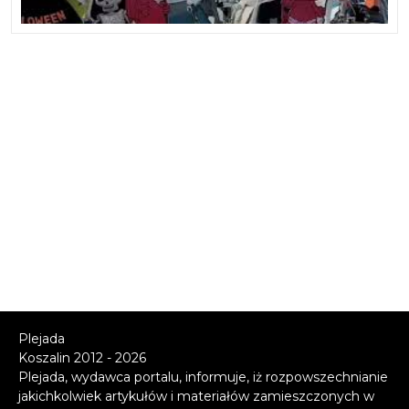
Plejada
Koszalin 2012 - 2026
Plejada, wydawca portalu, informuje, iż rozpowszechnianie
jakichkolwiek artykułów i materiałów zamieszczonych w