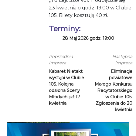
„Tu Lejt Szoł Vol. 1” odbędzie się
23 kwietnia o godz. 19.00 w Clubie
105. Bilety kosztują 40 zł.
Terminy:
28 Maj 2026 godz. 19:00
Poprzednia
Następna
impreza
impreza
Kabaret Nietakt
Eliminacje
wystąpi w Clubie
powiatowe
105. Kolejna
Małego Konkursu
odsłona Sceny
Recytatorskiego
Młodych już 17
w Clubie 105.
kwietnia
Zgłoszenia do 20
kwietnia