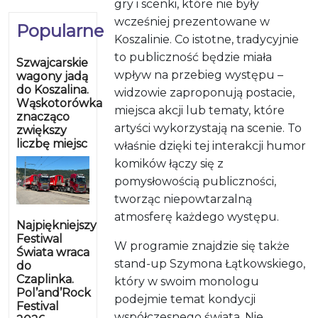
gry i scenki, które nie były
wcześniej prezentowane w
Popularne
Koszalinie. Co istotne, tradycyjnie
to publiczność będzie miała
Szwajcarskie
wpływ na przebieg występu –
wagony jadą
do Koszalina.
widzowie zaproponują postacie,
Wąskotorówka
miejsca akcji lub tematy, które
znacząco
artyści wykorzystają na scenie. To
zwiększy
liczbę miejsc
właśnie dzięki tej interakcji humor
komików łączy się z
pomysłowością publiczności,
tworząc niepowtarzalną
atmosferę każdego występu.
Najpiękniejszy
Festiwal
W programie znajdzie się także
Świata wraca
stand-up Szymona Łątkowskiego,
do
Czaplinka.
który w swoim monologu
Pol’and’Rock
podejmie temat kondycji
Festival
współczesnego świata. Nie