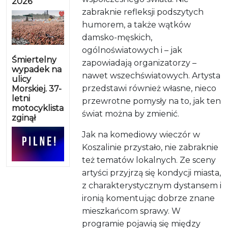
2026
zabraknie refleksji podszytych
humorem, a także wątków
damsko-męskich,
ogólnoświatowych i – jak
Śmiertelny
zapowiadają organizatorzy –
wypadek na
nawet wszechświatowych. Artysta
ulicy
przedstawi również własne, nieco
Morskiej. 37-
letni
przewrotne pomysły na to, jak ten
motocyklista
świat można by zmienić.
zginął
Jak na komediowy wieczór w
Koszalinie przystało, nie zabraknie
też tematów lokalnych. Ze sceny
artyści przyjrzą się kondycji miasta,
z charakterystycznym dystansem i
ironią komentując dobrze znane
mieszkańcom sprawy. W
programie pojawią się między