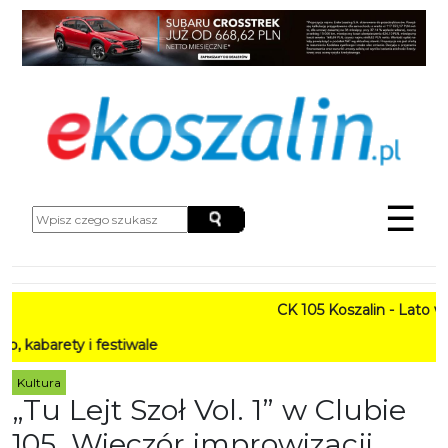
☰
CK 105 Koszalin - Lato w Mie
y i festiwale
Kultura
„Tu Lejt Szoł Vol. 1” w Clubie
105. Wieczór improwizacji,