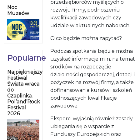
przedsiębiorców myślących o
Noc
rozwoju firmy, podnoszeniu
Muzeów
kwalifikacji zawodowych czy
udziale w aktualnych naborach.
O co będzie można zapytać?
Podczas spotkania będzie można
Popularne
uzyskać informacje m.in. na temat
środków na rozpoczęcie
Najpiękniejszy
działalności gospodarczej, dotacji i
Festiwal
pożyczek na rozwój firmy, a także
Świata wraca
do
dofinansowania kursów i szkoleń
Czaplinka.
podnoszących kwalifikacje
Pol’and’Rock
zawodowe.
Festival
2026
Eksperci wyjaśnią również zasady
ubiegania się o wsparcie z
Funduszy Europejskich oraz