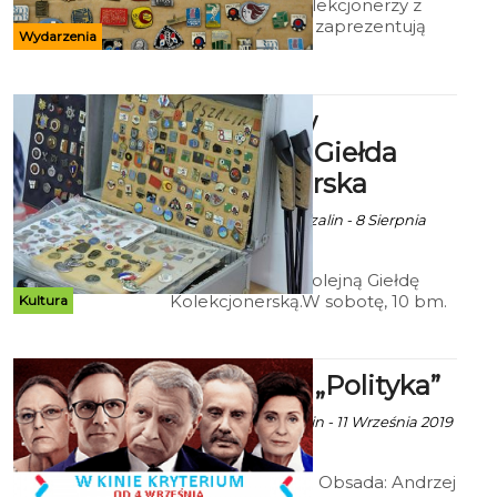
Po raz kolejny kolekcjonerzy z
Koszalina i okolic zaprezentują
Wydarzenia
swoje zbiory.
Muzeum w
Koszalinie: Giełda
Kolekcjonerska
Ala za Muzeum Koszalin - 8 Sierpnia
2019 godz. 7:22
Zapraszamy na kolejną Giełdę
Kolekcjonerską.W sobotę, 10 bm.
Kultura
o godz. 11.00, Muzeum w
Koszalinie.
Kryterium: „Polityka”
Ala za CK 105 Koszalin - 11 Września 2019
godz. 9:40
Reż. Patryk Vega; Obsada: Andrzej