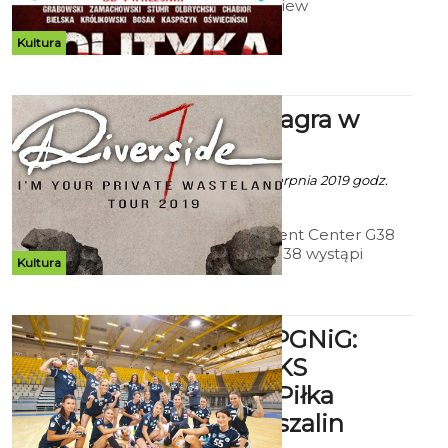
Grabowski, Zbigniew
Zamachowski, Janusz Chabior;
Polska 2019, 135 min.
Kultura
Riverside zagra w
Koszalin
Ala z mat. inf. - 21 Sierpnia 2019 godz.
7:56
14 września w Event Center G38
(ul. Gnieźnieńska 38 wystąpi
Kultura
Riverside. Niestety bilety na
koncert już wyprzedane.
Superliga PGNiG:
Eurobud JKS
Jarosław - Piłka
Ręczna Koszalin