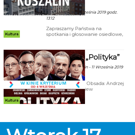
osiedlowe
Ala z mat. inf. - 3 Września 2019 godz.
13:12
Zapraszamy Państwa na
spotkania i głosowanie osiedlowe,
Kultura
które odbędą się od 2 do 26
września 2019 r. w 11 koszalińskich
osiedlach:
Kryterium: „Polityka”
Ala za CK 105 Koszalin - 11 Września 2019
godz. 9:40
Reż. Patryk Vega; Obsada: Andrzej
Grabowski, Zbigniew
Zamachowski, Janusz Chabior;
Polska 2019, 135 min.
Kultura