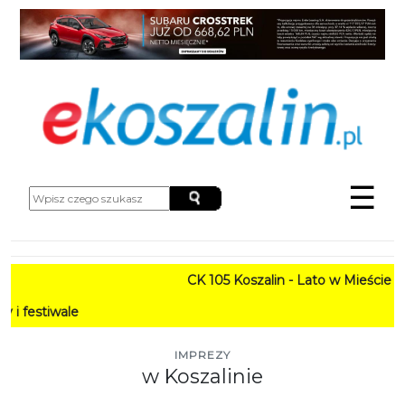
☰
CK 105 Koszalin - Lato w Mieście HARMONOGRAM
PROGRAM: L
IMPREZY
w Koszalinie