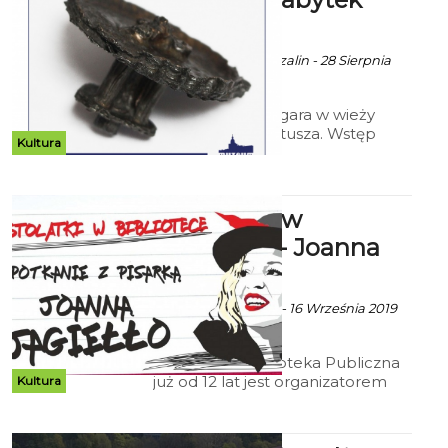
Miesiąca
Ala za Muzeum Koszalin - 28 Sierpnia
2019 godz. 12:53
Koło zębate z zegara w wieży
koszalińskiego ratusza. Wstęp
Kultura
bezpłatny.
Nastolatki w
Bibliotece - Joanna
Jagiełło
Ala za KBP Koszalin - 16 Września 2019
godz. 6:07
Koszalińska Biblioteka Publiczna
już od 12 lat jest organizatorem
Kultura
akcji ,,Nastolatki w Bibliotece'',
która ma za zadanie
propagowanie mody na