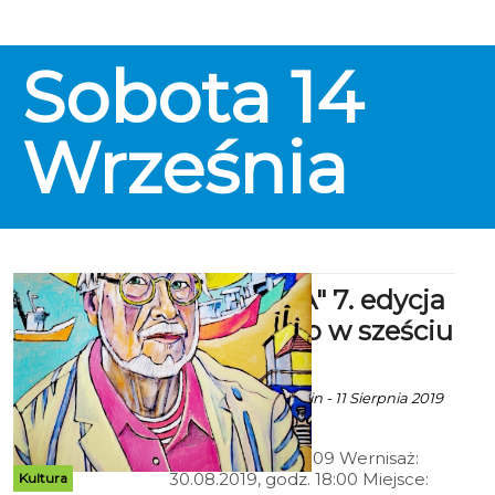
Sobota
14
Września
6X SZTUKA" 7. edycja
- Malarstwo w sześciu
odsłonach.
Ala za CK 105 Koszalin - 11 Sierpnia 2019
godz. 20:21
Termin: 30.08-29.09 Wernisaż:
30.08.2019, godz. 18:00 Miejsce:
Kultura