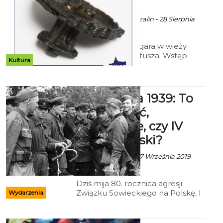
Miesiąca
Ala za Muzeum Koszalin - 28 Sierpnia
2019 godz. 12:53
Koło zębate z zegara w wieży
koszalińskiego ratusza. Wstęp
Kultura
bezpłatny.
17 września 1939: To
była napaść,
wkroczenie, czy IV
rozbiór Polski?
Ala, fot. wikipedia - 17 Września 2019
godz. 0:24
Dziś mija 80. rocznica agresji
Związku Sowieckiego na Polskę, I
Wydarzenia
choć znamy już wszystkie fakty z
nią związane nadal nie potrafimy
jednoznacznie określić, czy ta