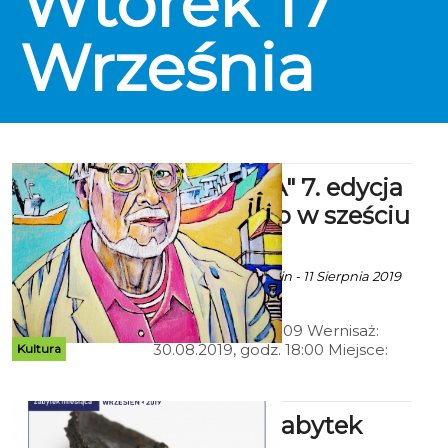
Wtorek
17
Września
6X SZTUKA" 7. edycja
- Malarstwo w sześciu
odsłonach.
Ala za CK 105 Koszalin - 11 Sierpnia 2019
godz. 20:21
Termin: 30.08-29.09 Wernisaż:
30.08.2019, godz. 18:00 Miejsce:
Kultura
Centrum Kultury 105 w Koszalinie,
Bałtycka Galeria Sztuki
Muzeum Zabytek