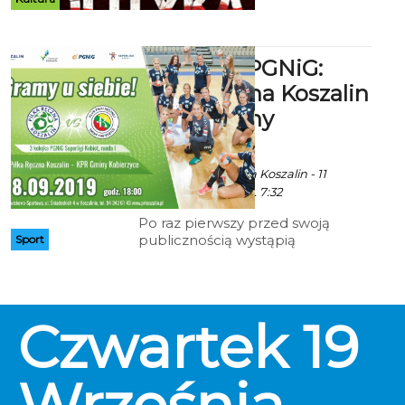
Superliga PGNiG:
Piłka Ręczna Koszalin
- KPR Gminy
Kobierzyce
Art, fot. Piłka Ręczna Koszalin - 11
Września 2019 godz. 7:32
Po raz pierwszy przed swoją
publicznością wystąpią
Sport
szczypiornistki Piłki Ręcznej
Koszalin. Początek meczu z KP
Gmina Kobierzyce w środę (18
bm.) o godz. 18.00. Miejscem
Czwartek
19
pojedynku będzie Hala
Widowiskowo-Sportowa.