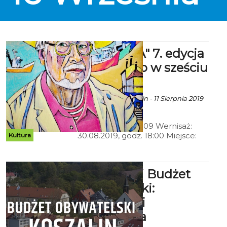
6X SZTUKA" 7. edycja
- Malarstwo w sześciu
odsłonach.
Ala za CK 105 Koszalin - 11 Sierpnia 2019
godz. 20:21
Termin: 30.08-29.09 Wernisaż:
30.08.2019, godz. 18:00 Miejsce:
Kultura
Centrum Kultury 105 w Koszalinie,
Bałtycka Galeria Sztuki
Koszaliński Budżet
Obywatelski:
Spotkania i
głosowania