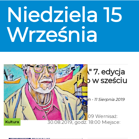
CK105 oraz na portalu
Niedziela
15
KupBilecik.pl W cenie biletu płyta
– Rafał Dubicki „Story About
Emotions” w prezencie!
Września
6X SZTUKA" 7. edycja
- Malarstwo w sześciu
odsłonach.
Ala za CK 105 Koszalin - 11 Sierpnia 2019
godz. 20:21
Termin: 30.08-29.09 Wernisaż:
30.08.2019, godz. 18:00 Miejsce:
Kultura
Centrum Kultury 105 w Koszalinie,
Bałtycka Galeria Sztuki