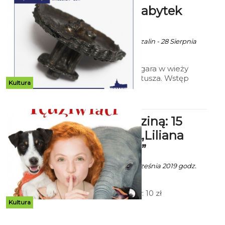
Muzeum Zabytek
Miesiąca
Ala za Muzeum Koszalin - 28 Sierpnia
2019 godz. 12:53
Koło zębate z zegara w wieży
koszalińskiego ratusza. Wstęp
Kultura
bezpłatny.
Kino z Rodziną: 15
września - „Liliana
Pędziwiatr”
Ala za CK 105 - 11 Września 2019 godz.
11:28
Godz. 12:00 Bilety: 10 zł
Kultura