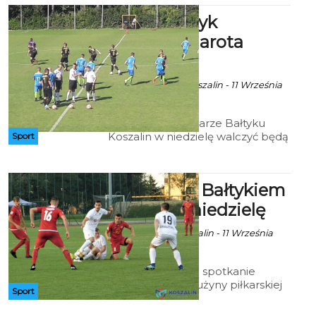
III liga: Bałtyk
Koszalin - Jarota
Jarocin
Art, fot. fb/Bałtyk Koszalin - 11 Września
2019 godz. 7:43
Trzecioligowi piłkarze Bałtyku
Koszalin w niedzielę walczyć będą
Sport
o pierwsze "u siebie" zwycięstwo.
Ich rywalem będzie zespół Jaroty
Jarocin.
Gwardia: Z Bałtykiem
Gdynia w niedzielę
Art za Gwardia Koszalin - 11 Września
2019 godz. 7:00
Najbliższe ligowe spotkanie
trzecioligowej drużyny piłkarskiej
Sport
Gwardii Koszalin z Bałtykiem
Gdynia odbędzie się w innym