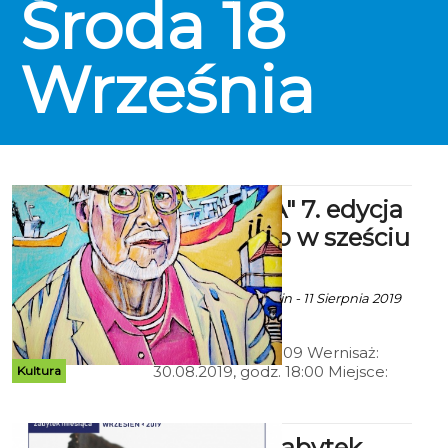
Środa
18
Września
6X SZTUKA" 7. edycja
- Malarstwo w sześciu
odsłonach.
Ala za CK 105 Koszalin - 11 Sierpnia 2019
godz. 20:21
Termin: 30.08-29.09 Wernisaż:
30.08.2019, godz. 18:00 Miejsce:
Kultura
Centrum Kultury 105 w Koszalinie,
Bałtycka Galeria Sztuki
Muzeum Zabytek