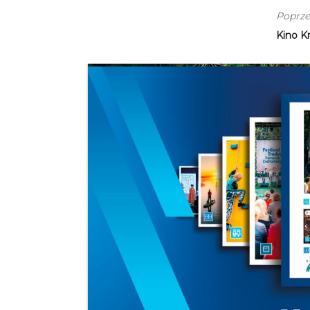
Poprze
Kino K