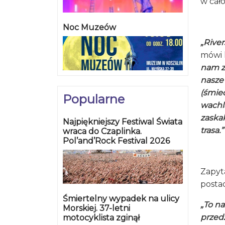
w cał
Noc Muzeów
„River
mówi l
nam z
nasze 
(śmie
Popularne
wachla
zaska
Najpiękniejszy Festiwal Świata
trasa.”
wraca do Czaplinka.
Pol’and’Rock Festival 2026
Zapyt
posta
Śmiertelny wypadek na ulicy
„To n
Morskiej. 37-letni
przedz
motocyklista zginął