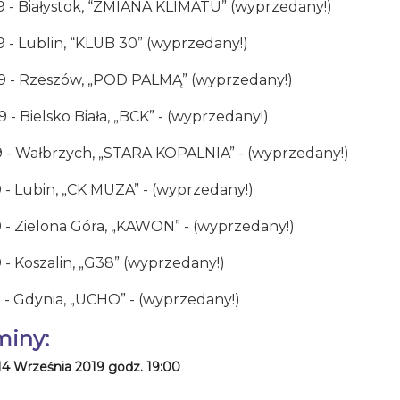
09 - Białystok, “ZMIANA KLIMATU” (wyprzedany!)
9 - Lublin, “KLUB 30” (wyprzedany!)
09 - Rzeszów, „POD PALMĄ” (wyprzedany!)
9 - Bielsko Biała, „BCK” - (wyprzedany!)
09 - Wałbrzych, „STARA KOPALNIA” - (wyprzedany!)
9 - Lubin, „CK MUZA” - (wyprzedany!)
9 - Zielona Góra, „KAWON” - (wyprzedany!)
9 - Koszalin, „G38” (wyprzedany!)
9 - Gdynia, „UCHO” - (wyprzedany!)
miny:
14 Września 2019 godz. 19:00