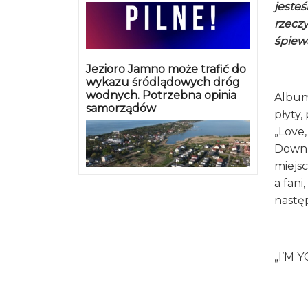
jeste
rzeczy
śpiew
Jezioro Jamno może trafić do
wykazu śródlądowych dróg
wodnych. Potrzebna opinia
Album 
samorządów
płyty
„Love,
Down 
miejs
a fani
następ
„I’M 