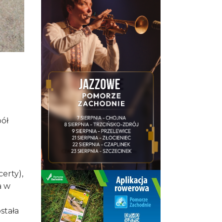
ół
erty),
a w
stała