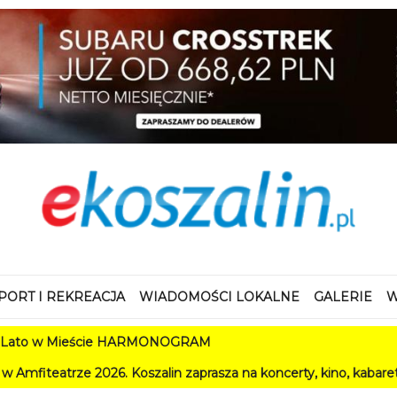
PORT I REKREACJA
WIADOMOŚCI LOKALNE
GALERIE
W
ieście HARMONOGRAM
026. Koszalin zaprasza na koncerty, kino, kabarety i festiwale