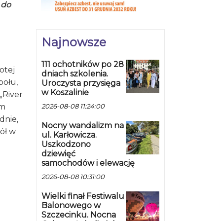
 do
Najnowsze
111 ochotników po 28
otej
dniach szkolenia.
połu,
Uroczysta przysięga
w Koszalinie
„River
ym
2026-08-08 11:24:00
dnie,
Nocny wandalizm na
ół w
ul. Karłowicza.
Uszkodzono
dziewięć
samochodów i elewację
2026-08-08 10:31:00
Wielki finał Festiwalu
Balonowego w
Szczecinku. Nocna