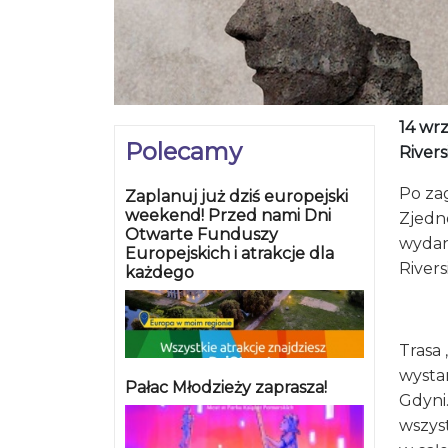
14 wr
Polecamy
Rivers
Po za
Zaplanuj już dziś europejski
weekend! Przed nami Dni
Zjedn
Otwarte Funduszy
wydan
Europejskich i atrakcje dla
Rivers
każdego
Trasa
wystar
Pałac Młodzieży zaprasza!
Gdyni.
wszyst