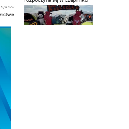
rozpoczyna się w Czaplinku
impreza
nictwie