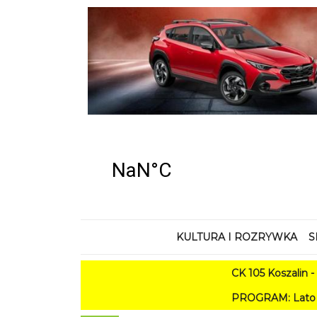
KULTURA I ROZRYWKA
S
CK 105 Koszalin - Lato w M
PROGRAM: Lato w Amfiteatrze 2