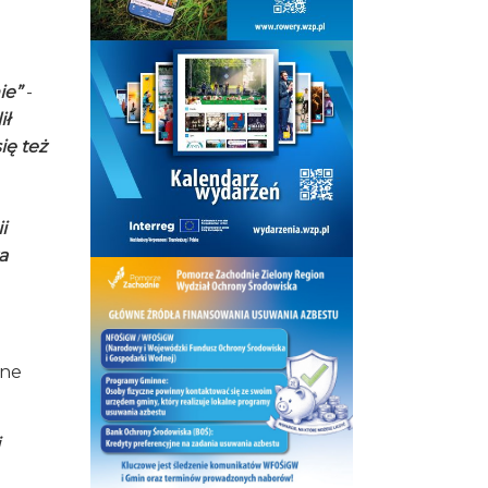
ie”
-
ił
ię też
i
a
one