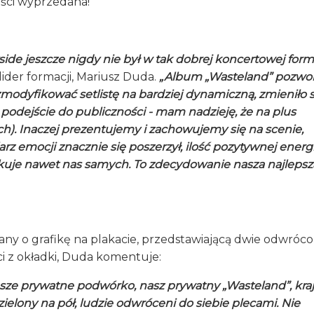
ości wyprzedana!
side jeszcze nigdy nie był w tak dobrej koncertowej form
ider formacji, Mariusz Duda.
„Album „Wasteland” pozwol
modyfikować setlistę na bardziej dynamiczną, zmieniło s
podejście do publiczności - mam nadzieję, że na plus
ch). Inaczej prezentujemy i zachowujemy się na scenie,
rz emocji znacznie się poszerzył, ilość pozytywnej energi
kuje nawet nas samych. To zdecydowanie nasza najlepsz
any o grafikę na plakacie, przedstawiającą dwie odwróc
ci z okładki, Duda komentuje:
asze prywatne podwórko, nasz prywatny „Wasteland”, kraj
ielony na pół, ludzie odwróceni do siebie plecami. Nie