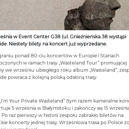
ześnia w Event Center G38 (ul. Gnieźnieńska 38 wystąpi
ide. Niestety bilety na koncert już wyprzedane.
graniu ponad 80-ciu koncertów w Europie i Stanach
oczonych w ramach trasy „Wasteland Tour” promującej
y we wrześniu ubiegłego roku album „Wasteland”, zesp
ide powraca z kolejną polską odsłoną trasy.
 „I’m Your Private Wasteland” (tym razem kameralne konc
tuje 5 września w Białymstoku i zakończy się 15 wrześni
 Po raz pierwszy w historii zespołu zabrakło biletów na
kie koncerty jednej trasy. Wrześniowa trasa po Polsce zo