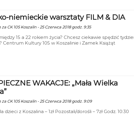
ko-niemieckie warsztaty FILM & DIA
 za CK 105 Koszalin - 25 Czerwca 2018 godz. 9:35
między 15 a 22 rokiem życia? Chcesz ciekawie spędzić tydzi
? Centrum Kultury 105 w Koszalinie i Zamek Książąt
ich w Szczecinie ogłaszają nabór na tygodniowy pobyt w
iczym pałacyku pod Łobzem. Młodzież będzie uczestniczy
tach filmowych i fotograficznych, zajęciach jeździeckich i
zkach do Szczecina oraz Neubrandenburga. Termin pobytu
pca. Dzięki dofinansowaniu z Unii całość jest całkowicie
wa
IECZNE WAKACJE: „Mała Wielka
a”
n za CK 105 Koszalin - 25 Czerwca 2018 godz. 9:09
la dzieci z Koszalina – 1zł Pozostali/dorośli – 7zł Godz. 10:30