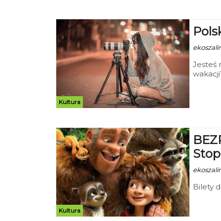
Pols
ekoszalin
Jesteś 
wakacji
Pomorsk
malown
warszta
Kultura
wyciec
9-15 li
darmo
BEZP
Stop
ekoszali
Bilety d
Kultura