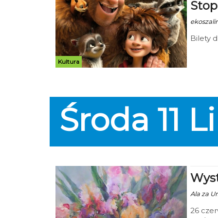
Stop
ekoszali
Bilety d
Kultura
Środa
11
L
Wyst
Ala za Ur
26 czer