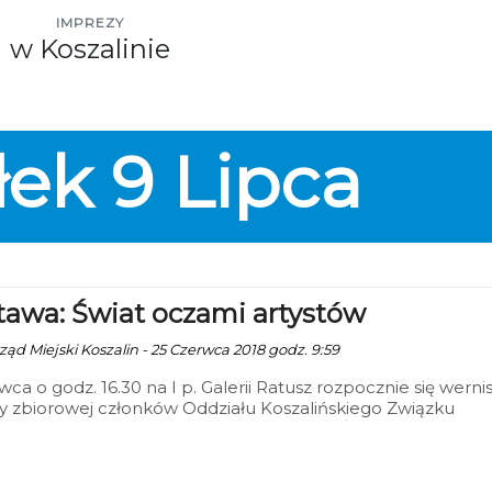
IMPREZY
w Koszalinie
łek
9
Lipca
awa: Świat oczami artystów
ząd Miejski Koszalin - 25 Czerwca 2018 godz. 9:59
wca o godz. 16.30 na I p. Galerii Ratusz rozpocznie się werni
 zbiorowej członków Oddziału Koszalińskiego Związku
ów Artystów Rzeczpospolitej Polskiej pt. „Świat widziany
artystów”.