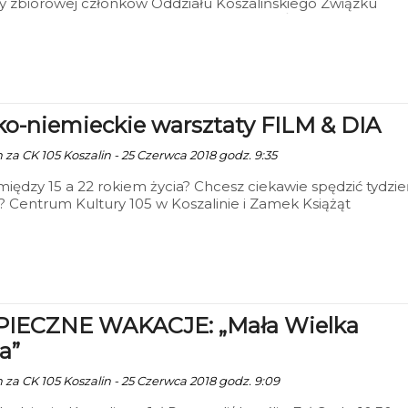
 zbiorowej członków Oddziału Koszalińskiego Związku
ów Artystów Rzeczpospolitej Polskiej pt. „Świat widziany
artystów”.
ko-niemieckie warsztaty FILM & DIA
 za CK 105 Koszalin - 25 Czerwca 2018 godz. 9:35
między 15 a 22 rokiem życia? Chcesz ciekawie spędzić tydzi
? Centrum Kultury 105 w Koszalinie i Zamek Książąt
ich w Szczecinie ogłaszają nabór na tygodniowy pobyt w
iczym pałacyku pod Łobzem. Młodzież będzie uczestniczy
tach filmowych i fotograficznych, zajęciach jeździeckich i
zkach do Szczecina oraz Neubrandenburga. Termin pobytu
pca. Dzięki dofinansowaniu z Unii całość jest całkowicie
wa
IECZNE WAKACJE: „Mała Wielka
a”
n za CK 105 Koszalin - 25 Czerwca 2018 godz. 9:09