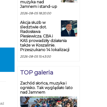
muzyka nad
Jamnem i stand-up
2026-08-05 18:20:00
Akcja służb w
śledztwie dot.
Radosława
Piesiewicza. CBA i
KAS prowadziły działania
także w Koszalinie.
Przeszukano 14 lokalizacji
2026-08-05 15:43:00
TOP galeria
Zachód słońca, muzyka i
ognisko. Tak wyglądało lato
nad Jamnem
saż