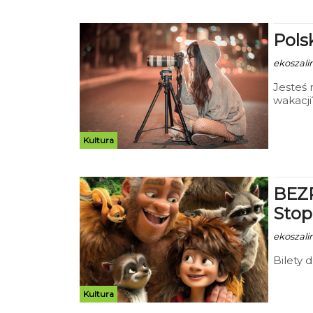
Pols
ekoszalin
Jesteś 
wakacji
Pomorsk
malown
warszta
Kultura
wyciec
9-15 li
darmo
BEZP
Stop
ekoszali
Bilety d
Kultura