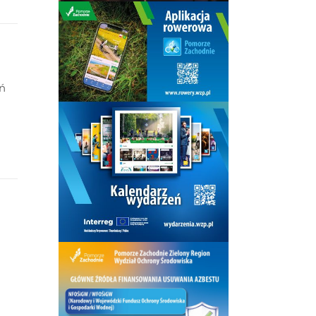
eń
ć w
 to