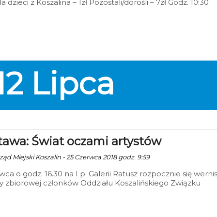
la dzieci z Koszalina – 1zł Pozostali/dorośli – 7zł Godz. 10:30
12
Lipca
awa: Świat oczami artystów
ząd Miejski Koszalin - 25 Czerwca 2018 godz. 9:59
wca o godz. 16.30 na I p. Galerii Ratusz rozpocznie się werni
 zbiorowej członków Oddziału Koszalińskiego Związku
ów Artystów Rzeczpospolitej Polskiej pt. „Świat widziany
artystów”.