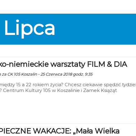
Lipca
ko-niemieckie warsztaty FILM & DIA
 za CK 105 Koszalin - 25 Czerwca 2018 godz. 9:35
między 15 a 22 rokiem życia? Chcesz ciekawie spędzić tydzi
? Centrum Kultury 105 w Koszalinie i Zamek Książąt
ich w Szczecinie ogłaszają nabór na tygodniowy pobyt w
iczym pałacyku pod Łobzem. Młodzież będzie uczestniczy
tach filmowych i fotograficznych, zajęciach jeździeckich i
zkach do Szczecina oraz Neubrandenburga. Termin pobytu
pca. Dzięki dofinansowaniu z Unii całość jest całkowicie
wa
IECZNE WAKACJE: „Mała Wielka