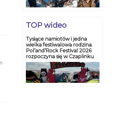
TOP wideo
Tysiące namiotów i jedna
wielka festiwalowa rodzina.
Pol’and’Rock Festival 2026
rozpoczyna się w Czaplinku
eń
ć w
 to