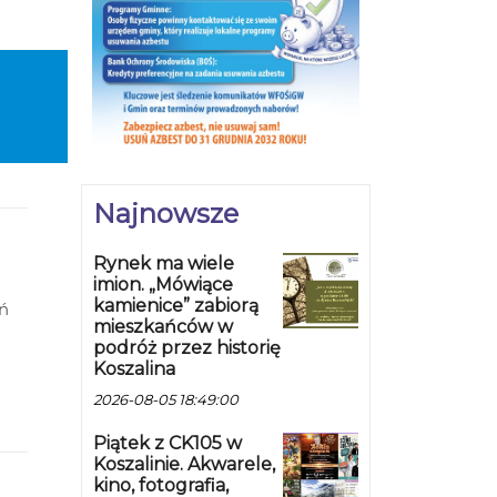
Najnowsze
Rynek ma wiele
imion. „Mówiące
kamienice” zabiorą
eń
mieszkańców w
podróż przez historię
Koszalina
ć w
2026-08-05 18:49:00
 to
Piątek z CK105 w
Koszalinie. Akwarele,
kino, fotografia,