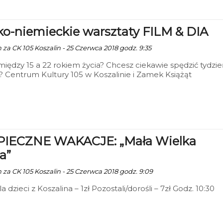
ko-niemieckie warsztaty FILM & DIA
 za CK 105 Koszalin - 25 Czerwca 2018 godz. 9:35
między 15 a 22 rokiem życia? Chcesz ciekawie spędzić tydzi
? Centrum Kultury 105 w Koszalinie i Zamek Książąt
ich w Szczecinie ogłaszają nabór na tygodniowy pobyt w
iczym pałacyku pod Łobzem. Młodzież będzie uczestniczy
tach filmowych i fotograficznych, zajęciach jeździeckich i
zkach do Szczecina oraz Neubrandenburga. Termin pobytu
pca. Dzięki dofinansowaniu z Unii całość jest całkowicie
wa
IECZNE WAKACJE: „Mała Wielka
a”
n za CK 105 Koszalin - 25 Czerwca 2018 godz. 9:09
la dzieci z Koszalina – 1zł Pozostali/dorośli – 7zł Godz. 10:30