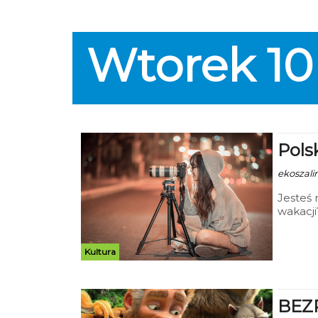
Wtorek
10
Pols
ekoszalin
Jesteś 
wakacji
Pomorsk
malown
warszta
Kultura
wyciec
9-15 li
darmo
BEZP