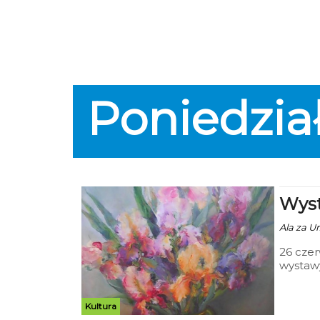
Poniedzia
Wyst
Ala za Ur
26 czer
wystawy
Plastyk
oczami 
Kultura