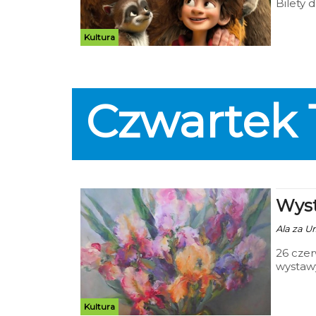
Bilety d
Kultura
Czwartek
Wyst
Ala za Ur
26 czer
wystawy
Plastyk
oczami 
Kultura