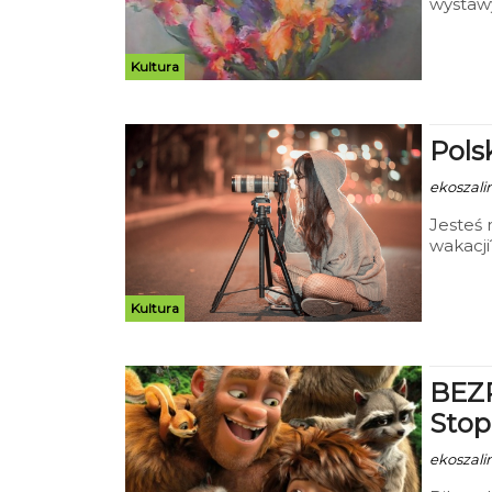
wystawy
Plastyk
oczami 
Kultura
Pols
ekoszalin
Jesteś 
wakacji
Pomorsk
malown
warszta
Kultura
wyciec
9-15 li
darmo
BEZP
Stop
ekoszali