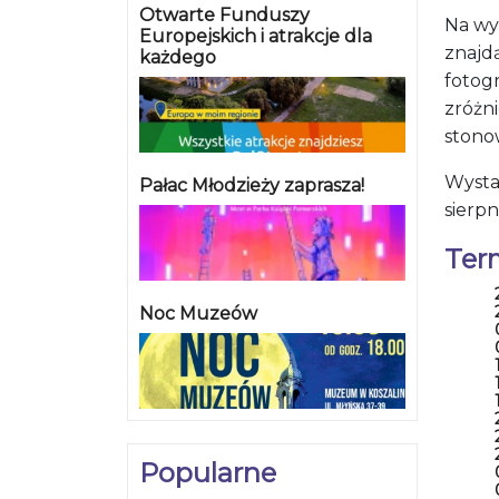
Otwarte Funduszy
Na wy
Europejskich i atrakcje dla
znajdą
każdego
fotogr
zróżn
stono
Wysta
Pałac Młodzieży zaprasza!
sierpn
Ter
Noc Muzeów
Popularne