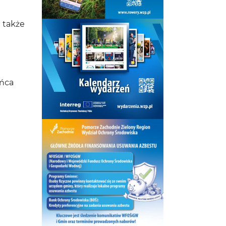
a także
ońca