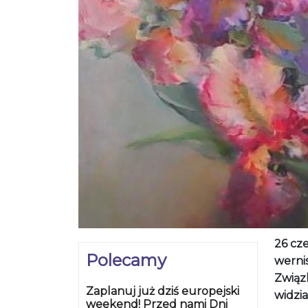
26 cze
Polecamy
werni
Związk
Zaplanuj już dziś europejski
widzia
weekend! Przed nami Dni