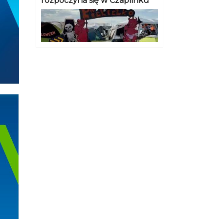
rozpoczyna się w Czaplinku