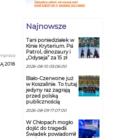
Najnowsze
Tani poniedziałek w
Kinie Kryterium. Psi
Patrol, dinozaury i
impreza
„Odyseja” za 15 zł
Ą 2018
2026-08-10 05:06:00
Biało-Czerwone już
w Koszalinie. To tutaj
jedyny raz zagrają
przed polską
publicznością
2026-08-09 17:07:00
W Chłopach mogło
dojść do tragedii.
Świadek powiadomił