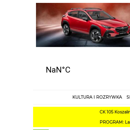
KULTURA I ROZRYWKA
S
CK 105 Koszalin - Lato w 
PROGRAM: Lato w Amfiteatrze 