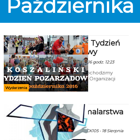
Października
piątek 30 września. Wraz
Patryotami na scenie Clubu 105
zagości rokowa Arytmia i raper
Zolen, czyli jak sami Patryoci -
połączenie dwóch różnych
muzycznych światów. Odważnie!
Koszaliński Tydzień
Pozarządowy
Ala - 28 Września 2016 godz. 12:23
7 października obchodzimy
Koszaliński Dzień Organizacji
Pozarządowych. W dniach 1 - 7.10
Wydarzenia
odbywa się Koszaliński Tydzień
Pozarządowy.
Wystawa malarstwa
„Konkret”
Ekoszalin z mat inf.CK105 - 18 Sierpnia
2016 godz. 13:24