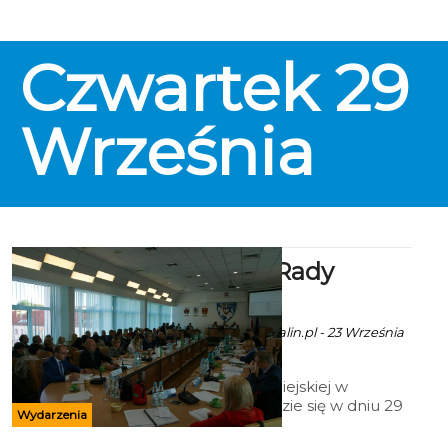
wystawę, której tematem są
historyczne witraże koszalińskiej
katedry pw. Niepokalanego
Czwartek
29
Poczęcia Najświętszej Maryi
Panny.
Września
XXIII sesja Rady
Miejskiej
ekoszalin.pl za koszalin.pl - 23 Września
2016 godz. 14:07
XXIII sesji Rady Miejskiej w
Koszalinie odbędzie się w dniu 29
Wydarzenia
września 2016 roku. Miejsce
obrad: sala konferencyjna Nr 300