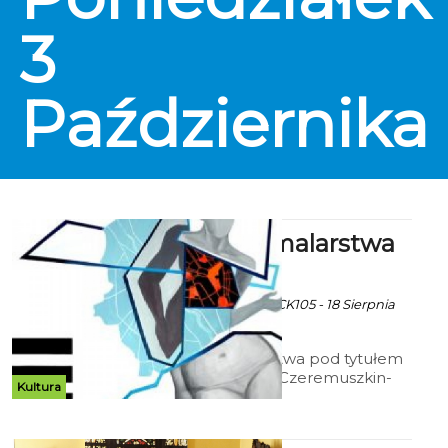
3
Października
Wystawa malarstwa
„Konkret”
Ekoszalin z mat inf.CK105 - 18 Sierpnia
2016 godz. 13:24
Wystawa malarstwa pod tytułem
„Konkret” Agaty Czeremuszkin-
Kultura
Chrut i Agi Pietrzykowskiej
prezentować będzie dwie
indywidualne postawy twórcze,