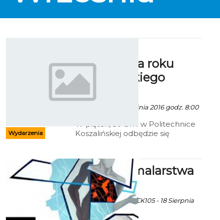
Uroczysta
inauguracja roku
akademickiego
2016/2017
ekoszalin - 29 Września 2016 godz. 8:00
W piątek, 30 bm. w Politechnice
Koszalińskiej odbędzie się
Wydarzenia
uroczysta inauguracja nowego
roku akademickiego.
Wystawa malarstwa
„Konkret”
Ekoszalin z mat inf.CK105 - 18 Sierpnia
2016 godz. 13:24