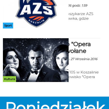
Art - 29 Września 2016 godz. 1:59
2 października koszykarze AZS
pojadą do Włocławka, gdzie
zmierzą się z Anwilem (15:00),
Sport
Widowisko "Opera
Night" odwołane
Ekoszalin z mat. inf. - 27 Września 2016
godz. 6:45
Centrum Kultury 105 w Koszalinie
informuje, że widowisko "Opera
Kultura
Night" planowane na 2
października, na godz. 19:00 w Sali
kina Kryterium zostało odwołane.
Organizatorzy przepraszają.
Poniedziałek