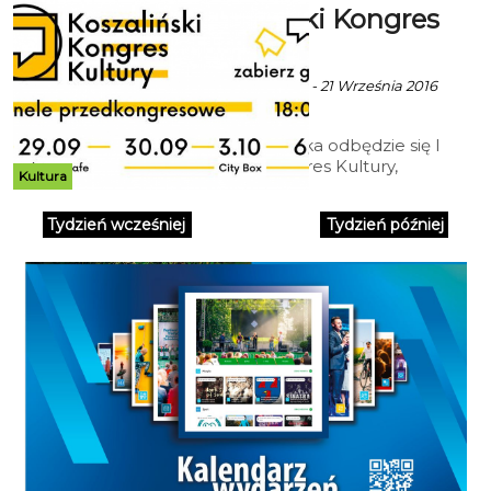
I Koszaliński Kongres
Kultury
Ala za mat. prasowe - 21 Września 2016
godz. 5:47
14 i 15 października odbędzie się I
Koszaliński Kongres Kultury,
Kultura
którego zadaniem jest dyskusja o
aktualnym stanie kultury w
Tydzień wcześniej
Tydzień później
mieście i opracowanie głównych
założeń programu jej rozwoju. W
ostatnich latach daje się
zauważyć, że kultura zajmuje
ważne miejsce w publicznej
debacie.