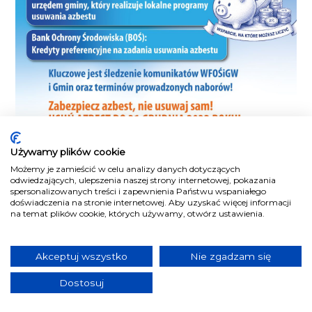
Używamy plików cookie
Najnowsze
Możemy je zamieścić w celu analizy danych dotyczących
odwiedzających, ulepszenia naszej strony internetowej, pokazania
spersonalizowanych treści i zapewnienia Państwu wspaniałego
DKF „Non Popcorn” wraca do Kina
doświadczenia na stronie internetowej. Aby uzyskać więcej informacji
na temat plików cookie, których używamy, otwórz ustawienia.
Kryterium. We wrześniu pięć filmowych
wtorków
2026-08-09 05:01:00
Akceptuj wszystko
Nie zgadzam się
Osiem lat serca dla kotów. Kocia Miętka
Dostosuj
zamknie drzwi 31 sierpnia
2026-08-09 04:41:00