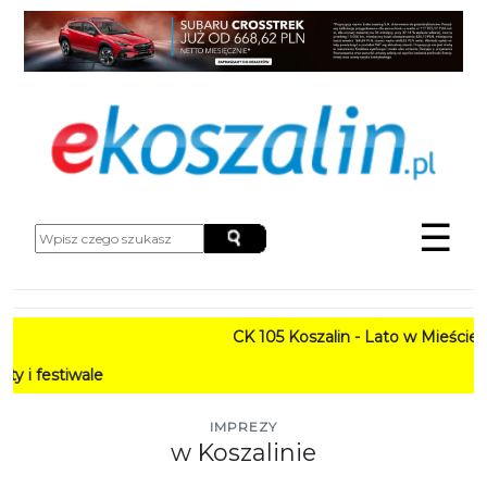
☰
CK 105 Koszalin - Lato w Mieście HARMONOGRAM
PROGRAM: L
IMPREZY
w Koszalinie