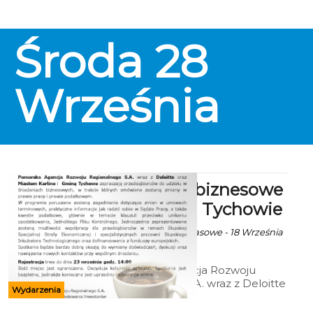
Środa
28
Września
Śniadania biznesowe
w Karlinie i Tychowie
ekoszalin za mat.prasowe - 18 Września
2016 godz. 6:00
Pomorska Agencja Rozwoju
Regionalnego S.A. wraz z Deloitte
Wydarzenia
oraz Miastem Karlino i Gminą
Tychowo zapraszają