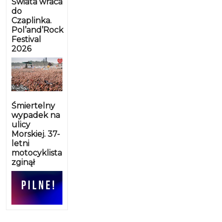
Świata wraca
do
Czaplinka.
Pol’and’Rock
Festival
2026
Śmiertelny
wypadek na
ulicy
Morskiej. 37-
letni
motocyklista
zginął