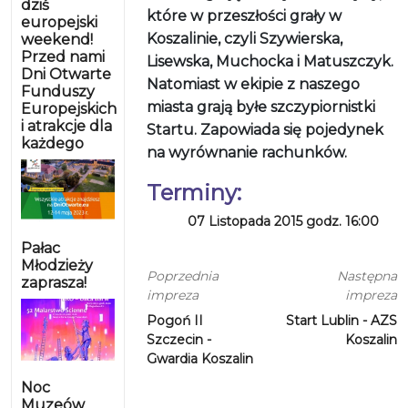
dziś
które w przeszłości grały w
europejski
Koszalinie, czyli Szywierska,
weekend!
Przed nami
Lisewska, Muchocka i Matuszczyk.
Dni Otwarte
Natomiast w ekipie z naszego
Funduszy
miasta grają byłe szczypiornistki
Europejskich
i atrakcje dla
Startu. Zapowiada się pojedynek
każdego
na wyrównanie rachunków.
Terminy:
07 Listopada 2015 godz. 16:00
Pałac
Młodzieży
Poprzednia
Następna
zaprasza!
impreza
impreza
Pogoń II
Start Lublin - AZS
Szczecin -
Koszalin
Gwardia Koszalin
Noc
Muzeów