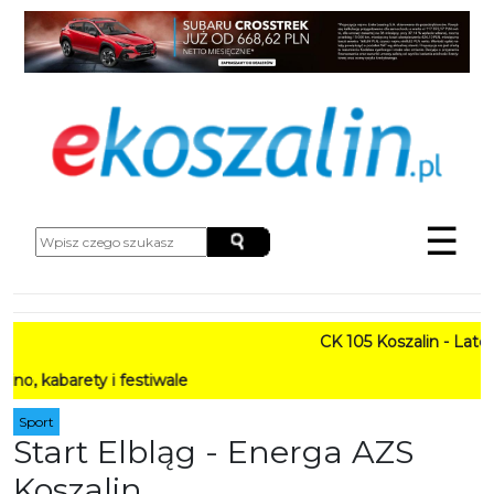
☰
CK 105 Koszalin - Lato w M
rety i festiwale
Sport
Start Elbląg - Energa AZS
Koszalin