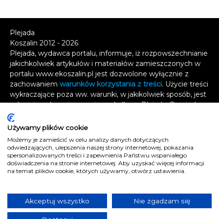
Plejada
Koszalin 2012 - 2026
Plejada, wydawca portalu, informuje, iż rozpowszechnianie
jakichkolwiek artykułów i materiałów zamieszczonych w
portalu www.ekoszalin.pl jest dozwolone wyłącznie z
zachowaniem
warunków korzystania z treści
. Użycie treści
wykraczające poza ww. warunki, w jakikolwiek sposób, jest
zabronione bez pisemnej zgody firmy Plejada. Dowiedz
się, w jaki sposób możesz uzyskać
licencję na
wykorzystanie treści
.
Używamy plików cookie
Możemy je zamieścić w celu analizy danych dotyczących
Naruszenie tych zasad jest łamaniem prawa i grozi
odwiedzających, ulepszenia naszej strony internetowej, pokazania
odpowiedzialnością karną.
spersonalizowanych treści i zapewnienia Państwu wspaniałego
doświadczenia na stronie internetowej. Aby uzyskać więcej informacji
Wszelkie prawa zastrzeżone
.
na temat plików cookie, których używamy, otwórz ustawienia.
Reklama
Kontakt
Akceptuj wszystko
Nie zgadzam się
Polityka prywatności