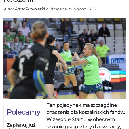
Autor
Artur Rutkowski
2 Listopada 2015 godz. 21:10
Ten pojedynek ma szczególne
Polecamy
znaczenia dla koszalińskich fanów.
W zespole Startu w obecnym
Zaplanuj już
sezonie grają cztery dziewczyny,