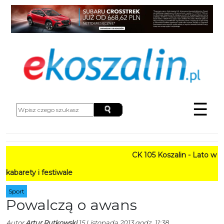
☰
CK 105 Koszalin - Lato w Mieśc
 i festiwale
Sport
Powalczą o awans
Autor
Artur Rutkowski
15 Listopada 2013 godz. 11:38