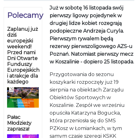
Już w sobotę 16 listopada swój
Polecamy
pierwszy ligowy pojedynek w
drugiej lidze kobiet rozegrają
Zaplanuj już
podopieczne Andrzeja Curyla.
dziś
Pierwszym rywalem będą
europejski
rezerwy pierwszoligowego AZS-u
weekend!
Przed nami
Poznań. Natomiast pierwszy mecz
Dni Otwarte
w Koszalinie - dopiero 25 listopada.
Funduszy
Europejskich
Przygotowania do sezonu
i atrakcje dla
każdego
koszykarki rozpoczęły już 19
sierpnia na obiektach Zarządu
Obiektów Sportowych w
Koszalinie. Zespół we wrześniu
opuściła Katarzyna Bogucka,
Pałac
która przeniosła się do SMS
Młodzieży
PZKosz w Łomiankach, w tym
zaprasza!
samym czasie szeregi KSKK