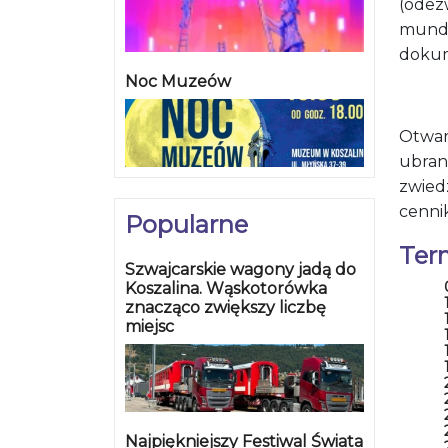
(odez
mundu
dokum
Noc Muzeów
Otwar
ubran
zwied
cenni
Popularne
Ter
Szwajcarskie wagony jadą do
Koszalina. Wąskotorówka
znacząco zwiększy liczbę
miejsc
Najpiękniejszy Festiwal Świata