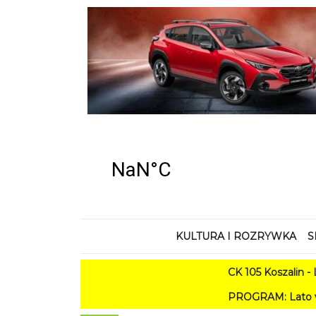
KULTURA I ROZRYWKA
S
CK 105 Koszalin - Lato w 
PROGRAM: Lato w Amfiteatrze 