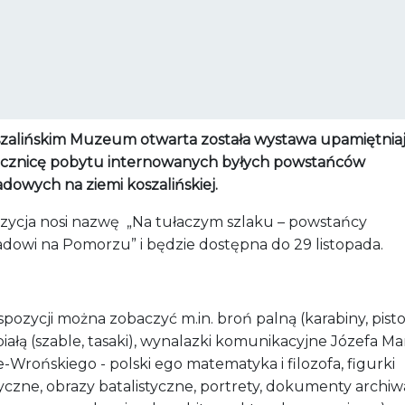
zalińskim Muzeum otwarta została wystawa upamiętnia
ocznicę pobytu internowanych byłych powstańców
adowych na ziemi koszalińskiej.
zycja nosi nazwę
„Na tułaczym szlaku – powstańcy
adowi na Pomorzu” i będzie dostępna do 29 listopada.
pozycji można zobaczyć m.in. broń palną (karabiny, pisto
iałą (szable, tasaki), wynalazki komunikacyjne Józefa Mar
Wrońskiego - polski ego matematyka i filozofa, figurki
yczne, obrazy batalistyczne, portrety, dokumenty archi