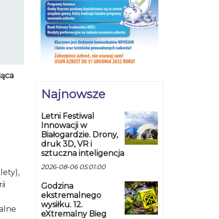
jąca
Najnowsze
Letni Festiwal
Innowacji w
Białogardzie. Drony,
druk 3D, VR i
sztuczna inteligencja
2026-08-06 05:01:00
lety),
ii
Godzina
ekstremalnego
wysiłku. 12.
walne
eXtremalny Bieg