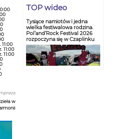
TOP wideo
10:00
:00
:00
Tysiące namiotów i jedna
00
wielka festiwalowa rodzina.
00
Pol’and’Rock Festival 2026
00
rozpoczyna się w Czaplinku
00
 11:00
. 11:00
. 11:00
00
00
0
0
impreza
zieła w
harmonii