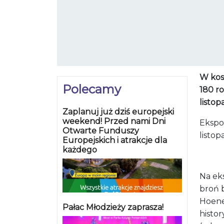
W kos
Polecamy
180 r
listop
Zaplanuj już dziś europejski
weekend! Przed nami Dni
Ekspo
Otwarte Funduszy
listop
Europejskich i atrakcje dla
każdego
Na eks
broń b
Hoene-
Pałac Młodzieży zaprasza!
histor