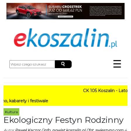
☰
CK 105 Koszalin - Lato w Mi
ety i festiwale
Kultura
Ekologiczny Festyn Rodzinny
Autor
Paweł Kaczor / info. powiat.koszalin.pl / fot. swieszyno.com
4