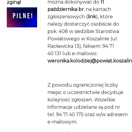
można dokonywać do
11
zginął
października br.
na kartach
zgłoszeniowych (
link
), które
należy dostarczyć osobiście do
pok. 408 w siedzibie Starostwa
Powiatowego w Koszalinie (ul.
Racławicka 13), faksem: 94 71
40 131 lub e-mailowo:
weronika.kolodziej@powiat.koszalin
Z powodu ograniczonej liczby
miejsc o uczestnictwie decyduje
kolejność zgłoszeń. Wszelkie
informacje udzielane są pod nr
tel. 94 71 40 175 oraz w/w adresem
e-mailowym.