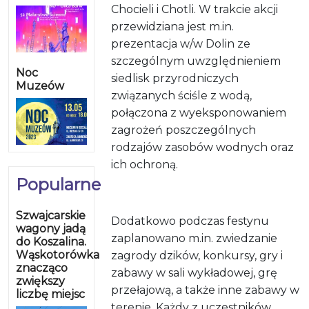
Chocieli i Chotli. W trakcie akcji
przewidziana jest m.in.
prezentacja w/w Dolin ze
szczególnym uwzględnieniem
Noc
siedlisk przyrodniczych
Muzeów
związanych ściśle z wodą,
połączona z wyeksponowaniem
zagrożeń poszczególnych
rodzajów zasobów wodnych oraz
ich ochroną.
Popularne
Szwajcarskie
Dodatkowo podczas festynu
wagony jadą
zaplanowano m.in. zwiedzanie
do Koszalina.
Wąskotorówka
zagrody dzików, konkursy, gry i
znacząco
zabawy w sali wykładowej, grę
zwiększy
przełajową, a także inne zabawy w
liczbę miejsc
terenie. Każdy z uczestników