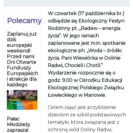
W czwartek (17 października br.)
Polecamy
odbędzie się Ekologiczny Festyn
Rodzinny pt. „Radew – energia
Zaplanuj już
życia”. W jego ramach
dziś
zaplanowane jest m.in. spotkanie
europejski
ekologiczne ph. „Woda – źródło
weekend!
Przed nami
życia. Pani Wiewiórka w Dolinie
Dni Otwarte
Radwi, Chocieli i Chotli.”
Funduszy
Wydarzenie rozpocznie się o
Europejskich
i atrakcje dla
godz. 9.00 w Ośrodku Edukacji
każdego
Ekologicznej Polskiego Związku
Łowieckiego w Manowie.
Celem zajęć jest przybliżenie
dzieciom ze szkół podstawowych
Pałac
tematyki, która związana jest z
Młodzieży
ochroną wód Doliny Radwi,
zaprasza!