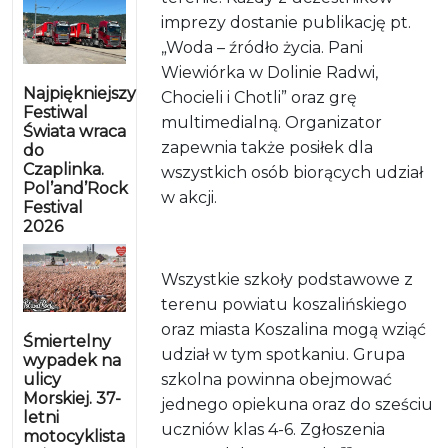
imprezy dostanie publikację pt.
„Woda – źródło życia. Pani
Wiewiórka w Dolinie Radwi,
Najpiękniejszy
Chocieli i Chotli” oraz grę
Festiwal
multimedialną. Organizator
Świata wraca
zapewnia także posiłek dla
do
Czaplinka.
wszystkich osób biorących udział
Pol’and’Rock
w akcji.
Festival
2026
Wszystkie szkoły podstawowe z
terenu powiatu koszalińskiego
oraz miasta Koszalina mogą wziąć
Śmiertelny
udział w tym spotkaniu. Grupa
wypadek na
ulicy
szkolna powinna obejmować
Morskiej. 37-
jednego opiekuna oraz do sześciu
letni
uczniów klas 4-6. Zgłoszenia
motocyklista