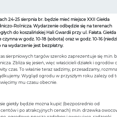
ch 24-25 sierpnia br. będzie mieć miejsce XXII Giełda
niczo-Rolnicza. Wydarzenie odbędzie się na terenach
głych do koszalińskiej Hali Gwardii przy ul. Fałata. Giełda
 czynna w godz. 10-18 (sobota) oraz w godz. 10-16 (niedzi
 na wydarzenie jest bezpłatny.
as sierpniowych targów szeroko zaprezentuje się m.in. 
icza. Zbliża się jesień, więc właścicieli działek i ogrodów
wity czas. To właśnie teraz sadzimy, przesadzamy, rozm
ządkujemy. Wygląd ogrodu w przyszłym roku zależy od t
oświęcimy mu czasu obecnie.
sie giełdy będzie można kupić (bezpośrednio od
centów i po atrakcyjnych cenach) m.in. drzewka owocow
ne, ogrodowe pnącza ozdobne i owocujące, sadzonki