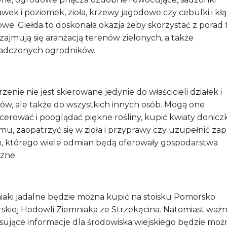
wek i poziomek, zioła, krzewy jagodowe czy cebulki i kł
we. Giełda to doskonała okazja żeby skorzystać z porad f
zajmują się aranżacją terenów zielonych, a także
adczonych ogrodników.
enie nie jest skierowane jedynie do właścicieli działek i
ów, ale także do wszystkich innych osób. Mogą one
cerować i pooglądać piękne rośliny, kupić kwiaty donic
u, zaopatrzyć się w zioła i przyprawy czy uzupełnić zap
, którego wiele odmian będą oferowały gospodarstwa
czne.
iaki jadalne będzie można kupić na stoisku Pomorsko
skiej Hodowli Ziemniaka ze Strzekęcina. Natomiast ważn
esujące informacje dla środowiska wiejskiego będzie moż