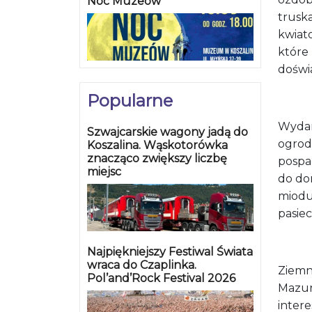
Noc Muzeów
truska
kwiato
które 
doświ
Popularne
Wydarz
Szwajcarskie wagony jadą do
ogrod
Koszalina. Wąskotorówka
znacząco zwiększy liczbę
pospa
miejsc
do dom
miodu
pasie
Najpiękniejszy Festiwal Świata
wraca do Czaplinka.
Ziemn
Pol’and’Rock Festival 2026
Mazur
inter