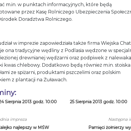
ać m.in. w punktach informacyjnych, które będą
otowane przez Kasę Rolniczego Ubezpieczenia Społec
Ośrodek Doradztwa Rolniczego.
dział w imprezie zapowiedziała także firma Wiejska Chat
je ona tradycyjne wędliny z Podlasia wędzone w specjal
iezionej drewnianej wędzarni oraz podpiwek z nalewaka 
ski kwas chlebowy. Dodatkowo będą również m.in. stoiska
łami ze spiżarni, produktami pszczelimi oraz polskim
kiem z plantacji na Żuławach.
miny:
24 Sierpnia 2013 godz. 10:00
25 Sierpnia 2013 godz. 10:00
dnia impreza
Następna 
Żalejko najlepszy w MŚW
Pamięci żołnierzy wy