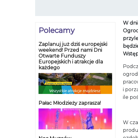
W dnia
Polecamy
Ogrod
przyle
Zaplanuj już dziś europejski
będzie
weekend! Przed nami Dni
Wstęp
Otwarte Funduszy
Europejskich i atrakcje dla
Podcz
każdego
ogrodn
praco
i por
ile p
Pałac Młodzieży zaprasza!
W cza
produ
ozdob