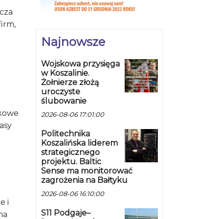
ącza
irm,
Najnowsze
Wojskowa przysięga
w Koszalinie.
Żołnierze złożą
uroczyste
ślubowanie
zkowe
2026-08-06 17:01:00
asy
Politechnika
Koszalińska liderem
strategicznego
projektu. Baltic
Sense ma monitorować
zagrożenia na Bałtyku
2026-08-06 16:10:00
e i
S11 Podgaje–
na