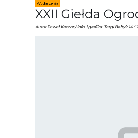
Wydarzenia
XXII Giełda Ogro
Autor
Paweł Kaczor / info. i grafika: Targi Bałtyk
14 Si