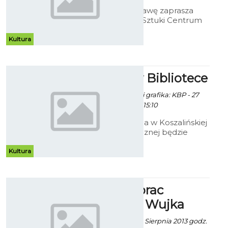
Na ciekawą wystawę zaprasza
Bałtyckiej Galerii Sztuki Centrum
Kultury 105. "6 x SZTUKA" to
czasowa wystawa zbiorowa
Kultura
członków Związku Polskich
Artystów Plastyków.
Wakacje w Bibliotece
Paweł Kaczor / info. i grafika: KBP - 27
Czerwca 2013 godz. 15:10
Od 1 do 31 sierpnia w Koszalińskiej
Bibliotece Publicznej będzie
prowadzona akcja ph.
„Bezpieczne wakacje w
Kultura
Bibliotece. Relaks w Bibliotece”.
Wystawa prac
Zygmunta Wujka
Alina Konieczna - 14 Sierpnia 2013 godz.