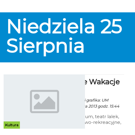
Niedziela
25
Sierpnia
Bezpieczne Wakacje
2013
Paweł Kaczor / info. i grafika: UM
Koszalin - 26 Czerwca 2013 godz. 15:44
Wejścia do muzeum, teatr lalek,
rozgrywki sportowo-rekreacyjne,
Kultura
przejazdy kolejką wąskotorową,
zajęcia rekreacyjne, kręgle, basen,