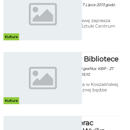
mat. informacyjne - 7 Lipca 2013 godz.
8:05
Na ciekawą wystawę zaprasza
Bałtyckiej Galerii Sztuki Centrum
Kultury 105. "6 x SZTUKA" to
czasowa wystawa zbiorowa
Kultura
członków Związku Polskich
Artystów Plastyków.
Wakacje w Bibliotece
Paweł Kaczor / info. i grafika: KBP - 27
Czerwca 2013 godz. 15:10
Od 1 do 31 sierpnia w Koszalińskiej
Bibliotece Publicznej będzie
prowadzona akcja ph.
„Bezpieczne wakacje w
Kultura
Bibliotece. Relaks w Bibliotece”.
Wystawa prac