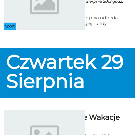
Artur Rutkowski - 27 Sierpnia 2013 godz.
16:03
Już w środę 28 sierpnia odbędą
się spotkania drugiej rundy
Sport
Pucharu Polski KOZPN.
Rozegranych zostanie 19 spotkań.
Czwartek
29
Sierpnia
Bezpieczne Wakacje
2013