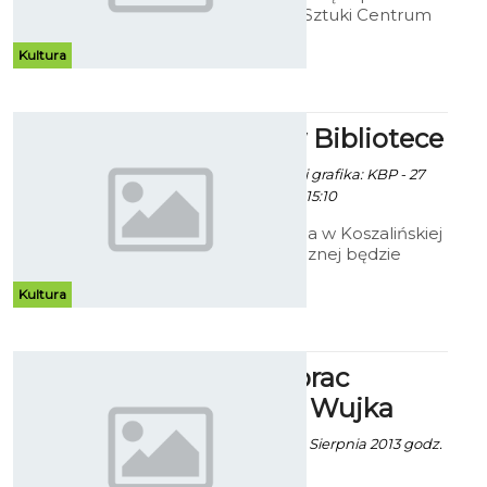
Bałtyckiej Galerii Sztuki Centrum
Kultury 105. "6 x SZTUKA" to
czasowa wystawa zbiorowa
Kultura
członków Związku Polskich
Artystów Plastyków.
Wakacje w Bibliotece
Paweł Kaczor / info. i grafika: KBP - 27
Czerwca 2013 godz. 15:10
Od 1 do 31 sierpnia w Koszalińskiej
Bibliotece Publicznej będzie
prowadzona akcja ph.
„Bezpieczne wakacje w
Kultura
Bibliotece. Relaks w Bibliotece”.
Wystawa prac
Zygmunta Wujka
Alina Konieczna - 14 Sierpnia 2013 godz.
9:12