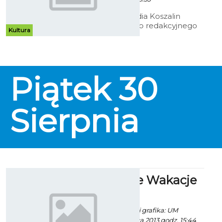
Dziennikarze Radia Koszalin
wspierają swojego redakcyjnego
Kultura
kolegę Jacka Kiepela walczącego
z czerniakiem. Po charytatywnym
meczu koszykówki - teraz czas na
koncert.
Piątek
30
Sierpnia
Bezpieczne Wakacje
2013
Paweł Kaczor / info. i grafika: UM
Koszalin - 26 Czerwca 2013 godz. 15:44