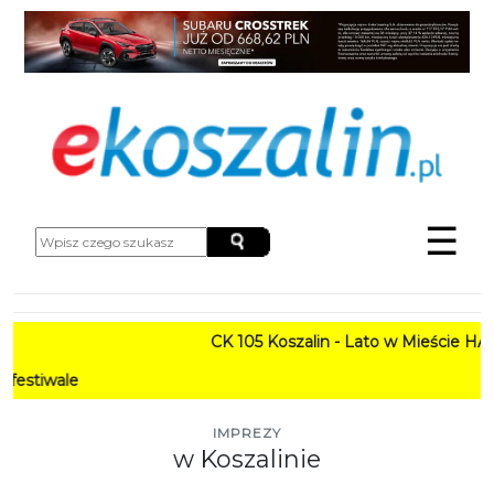
☰
CK 105 Koszalin - Lato w Mieście HARMONOG
PROGRA
IMPREZY
w Koszalinie