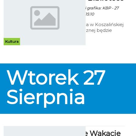
Paweł Kaczor / info. i grafika: KBP - 27
Czerwca 2013 godz. 15:10
Od 1 do 31 sierpnia w Koszalińskiej
Bibliotece Publicznej będzie
prowadzona akcja ph.
„Bezpieczne wakacje w
Kultura
Bibliotece. Relaks w Bibliotece”.
Wtorek
27
Sierpnia
Bezpieczne Wakacje