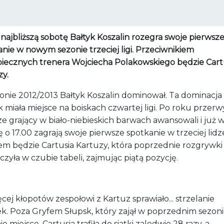
najbliższą sobotę Bałtyk Koszalin rozegra swoje pierwsz
nie w nowym sezonie trzeciej ligi. Przeciwnikiem
iecznych trenera Wojciecha Polakowskiego będzie Cart
zy.
onie 2012/2013 Bałtyk Koszalin dominował. Ta dominacja
 miała miejsce na boiskach czwartej ligi. Po roku przerw
ze grający w biało-niebieskich barwach awansowali i już 
 o 17.00 zagrają swoje pierwsze spotkanie w trzeciej lidze
em będzie Cartusia Kartuzy, która poprzednie rozgrywki
zyła w czubie tabeli, zajmując piątą pozycję.
cej kłopotów zespołowi z Kartuz sprawiało... strzelanie
k. Poza Gryfem Słupsk, który zajął w poprzednim sezon
ie miejsce, Cartusia trafiła do siatki zaledwie 28 razy, a