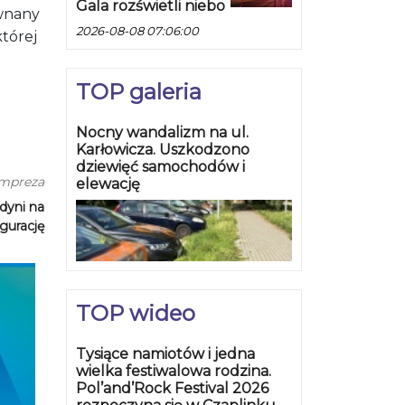
Gala rozświetli niebo
ównany
2026-08-08 07:06:00
której
TOP galeria
Nocny wandalizm na ul.
Karłowicza. Uszkodzono
dziewięć samochodów i
impreza
elewację
dyni na
gurację
TOP wideo
Tysiące namiotów i jedna
wielka festiwalowa rodzina.
Pol’and’Rock Festival 2026