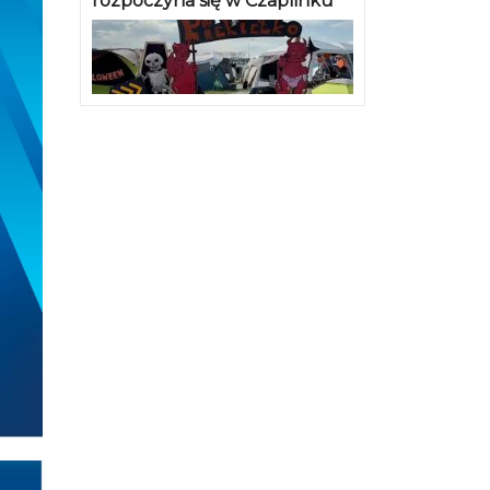
rozpoczyna się w Czaplinku