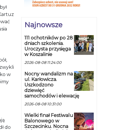
był
 Kartuz
tować
Najnowsze
usia
111 ochotników po 28
dniach szkolenia.
Uroczysta przysięga
w Koszalinie
ół,
2026-08-08 11:24:00
zwykli
Nocny wandalizm na
żko w
ul. Karłowicza.
bimy
Uszkodzono
dziewięć
samochodów i elewację
2026-08-08 10:31:00
Wielki finał Festiwalu
ją
Balonowego w
Szczecinku. Nocna
dł do