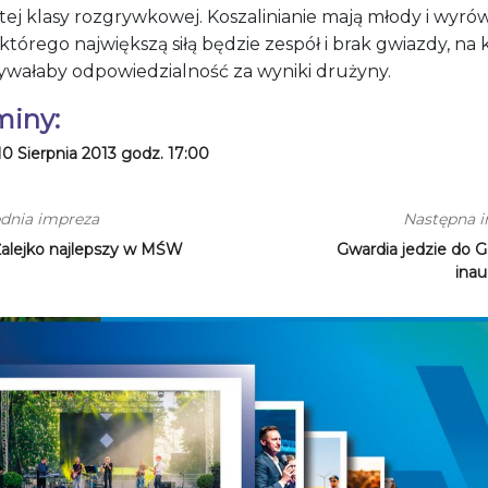
tej klasy rozgrywkowej. Koszalinianie mają młody i wyr
 którego największą siłą będzie zespół i brak gwiazdy, na 
ywałaby odpowiedzialność za wyniki drużyny.
miny:
10 Sierpnia 2013 godz. 17:00
dnia impreza
Następna 
Żalejko najlepszy w MŚW
Gwardia jedzie do G
inau