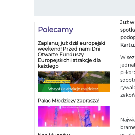
Już w 
Polecamy
spotka
podop
Zaplanuj już dziś europejski
Kartu
weekend! Przed nami Dni
Otwarte Funduszy
W sez
Europejskich i atrakcje dla
jednak
każdego
piłkar
sobotę
rywal
zakońc
Pałac Młodzieży zaprasza!
Najwię
brame
ostatn