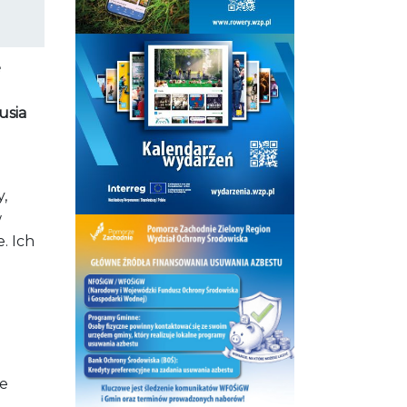
e
usia
y,
w
. Ich
ie