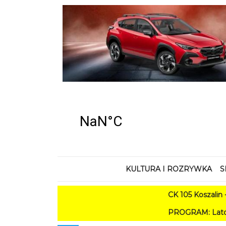
KULTURA I ROZRYWKA
S
CK 105 Koszalin - Lato 
PROGRAM: Lato w Amfiteatrze