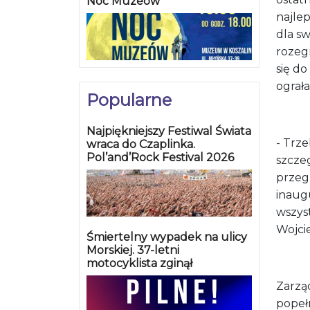
Noc Muzeów
najle
dla sw
rozegr
się do
ograła
Popularne
Najpiękniejszy Festiwal Świata
- Trze
wraca do Czaplinka.
Pol’and’Rock Festival 2026
szczeg
przeg
inaug
wszyst
Wojci
Śmiertelny wypadek na ulicy
Morskiej. 37-letni
motocyklista zginął
Zarzą
popeł