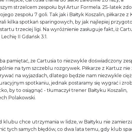
pszym strzelcem zespołu był Artur Formela. 25-latek zdo
ojego zespołu 7 goli. Tak jak i Bałtyk Koszalin, piłkarze z
ali kilka spotkań sparingowych, by jak najlepiej przygo
 startu trzeciej ligi. Na wyróżnienie zasługuje fakt, iż Cart
 Lechię II Gdańsk 3:1.
ba pamiętać, że Cartusia to niezwykle doświadczony zesp
ólnie na tym szczeblu rozgrywek. Piłkarze z Kartuz nie 
rywać na wyjazdach, dlatego będzie nam niezwykle cię
uracyjnym spotkaniu, jednak postaramy się wygrać i zro
ko, by to osiągnąć - tłumaczył trener Bałtyku Koszalin,
ech Polakowski.
d klubu chce utrzymania w lidze, w Bałtyku nie zamierza
nić tych samych błędów, co dwa lata temu, gdy klub spa