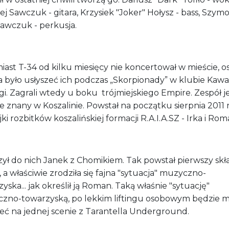
j Sawczuk - gitara, Krzysiek "Joker" Hołysz - bass, Szym
Sawczuk - perkusja.
ast T-34 od kilku miesięcy nie koncertował w mieście, o
 było usłyszeć ich podczas „Skorpionady” w klubie Kawa
gi. Zagrali wtedy u boku
trójmiejskiego Empire. Zespół j
 znany w Koszalinie. Powstał na początku sierpnia 2011 
ki rozbitków koszalińskiej formacji R.A.I.A.SZ - Irka i Rom
zył do nich Janek z Chomikiem. Tak powstał pierwszy skł
, a właściwie zrodziła się fajna "sytuacja" muzyczno-
yska... jak określił ją Roman. Taką właśnie "sytuację"
zno-towarzyską, po lekkim liftingu osobowym będzie 
eć na jednej scenie z
Tarantella Underground.