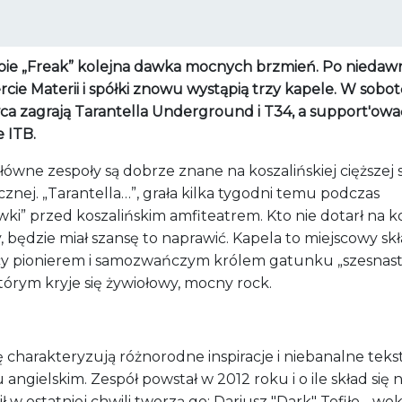
ie „Freak” kolejna dawka mocnych brzmień. Po nieda
cie Materii i spółki znowu wystąpią trzy kapele. W sobot
ca zagrają Tarantella Underground i T34, a support'owa
 ITB.
ówne zespoły są dobrze znane na koszalińskiej cięższej 
nej. „Tarantella…”, grała kilka tygodni temu podczas
ki” przed koszalińskim amfiteatrem. Kto nie dotarł na 
 będzie miał szansę to naprawić. Kapela to miejscowy sk
y pionierem i samozwańczym królem gatunku „szesnast
tórym kryje się żywiołowy, mocny rock.
 charakteryzują różnorodne inspiracje i niebanalne teks
 angielskim. Zespół powstał w 2012 roku i o ile skład się n
ł w ostatniej chwili tworzą go: Dariusz "Dark" Tofiło - wok