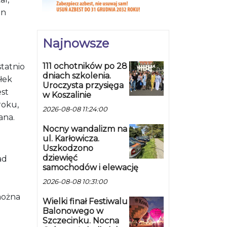
on
Najnowsze
111 ochotników po 28
statnio
dniach szkolenia.
łek
Uroczysta przysięga
est
w Koszalinie
roku,
2026-08-08 11:24:00
ana.
Nocny wandalizm na
ul. Karłowicza.
Uszkodzono
dziewięć
ad
samochodów i elewację
2026-08-08 10:31:00
można
Wielki finał Festiwalu
Balonowego w
Szczecinku. Nocna