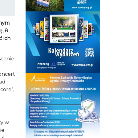
wnym
ę, 8
ć ich
scenie
koncert
ład
core”,
ty w
ie
al,