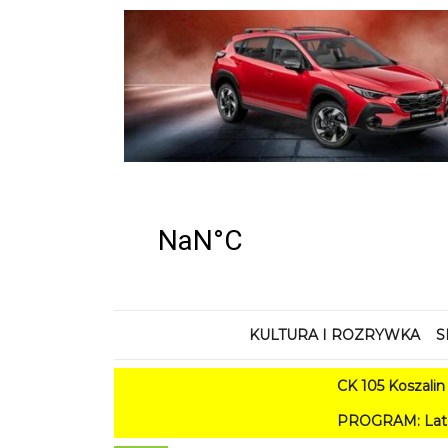
KULTURA I ROZRYWKA
S
CK 105 Koszalin - Lato 
PROGRAM: Lato w Amfiteatrz