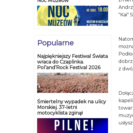
Noc Muzeów
Andrze
"Kai" 
Natomi
Popularne
można
Podło
Najpiękniejszy Festiwal Świata
dobrze
wraca do Czaplinka.
Pol’and’Rock Festival 2026
z dwój
Dołąc
kapeli
Śmiertelny wypadek na ulicy
Morskiej. 37-letni
towarz
motocyklista zginął
muzyc
usłysz