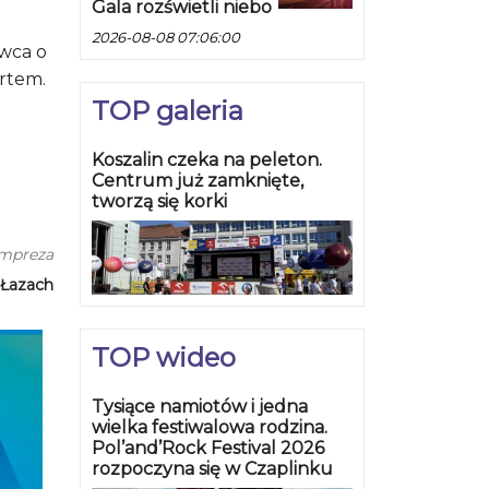
Gala rozświetli niebo
2026-08-08 07:06:00
rwca o
ertem.
TOP galeria
Koszalin czeka na peleton.
Centrum już zamknięte,
tworzą się korki
impreza
Łazach
TOP wideo
Tysiące namiotów i jedna
wielka festiwalowa rodzina.
Pol’and’Rock Festival 2026
rozpoczyna się w Czaplinku