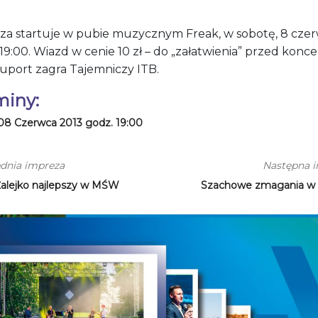
za startuje w pubie muzycznym Freak, w sobotę, 8 cze
19:00. Wiazd w cenie 10 zł – do „załatwienia” przed konc
suport zagra Tajemniczy ITB.
miny:
08 Czerwca 2013 godz. 19:00
dnia impreza
Następna 
Żalejko najlepszy w MŚW
Szachowe zmagania w 