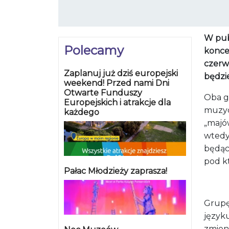
W pub
Polecamy
koncer
czerw
Zaplanuj już dziś europejski
będzie
weekend! Przed nami Dni
Otwarte Funduszy
Oba gł
Europejskich i atrakcje dla
muzycz
każdego
„majów
wtedy,
będąc
pod k
Pałac Młodzieży zaprasza!
Grupę
języku
zmieni