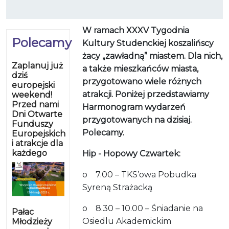
W ramach XXXV Tygodnia
Polecamy
Kultury Studenckiej koszalińscy
żacy „zawładną” miastem. Dla nich,
Zaplanuj już
a także mieszkańców miasta,
dziś
przygotowano wiele różnych
europejski
atrakcji. Poniżej przedstawiamy
weekend!
Przed nami
Harmonogram wydarzeń
Dni Otwarte
przygotowanych na dzisiaj.
Funduszy
Polecamy.
Europejskich
i atrakcje dla
każdego
Hip - Hopowy Czwartek:
o 7.00 – TKS’owa Pobudka
Syreną Strażacką
o 8.30 – 10.00 – Śniadanie na
Pałac
Osiedlu Akademickim
Młodzieży