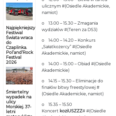
ulicznym #(Osiedle Akademickie,
namiot)
o 13.00 – 15.30 – Zmagania
Najpiękniejszy
wydziałów #(Teren za DS3)
Festiwal
Świata wraca
o 14.00 – 14.20 – Konkurs
do
„Sałatkożercy” #(Osiedle
Czaplinka.
Pol’and’Rock
Akademickie, namiot)
Festival
2026
o 14.00 – 15.00 – Obiad #(Osiedle
Akademickie)
o 14.15 – 15.30 – Eliminacje do
finałów bitwy freestylowej #
Śmiertelny
(Osiedle Akademickie, namiot)
wypadek na
ulicy
o 15.35 – 15.50
Morskiej. 37-
Koncert
koziUSZZZ
# #(Osiedle
letni