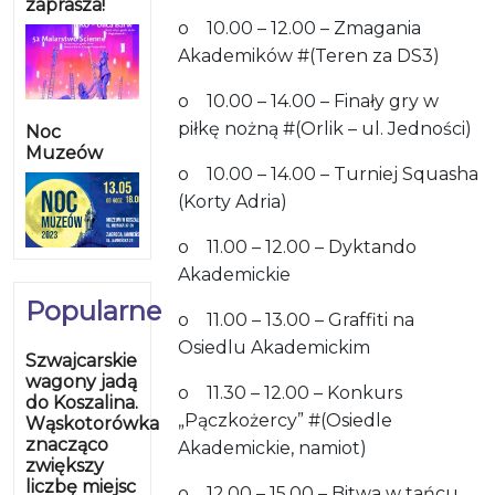
zaprasza!
o 10.00 – 12.00 – Zmagania
Akademików #(Teren za DS3)
o 10.00 – 14.00 – Finały gry w
piłkę nożną #(Orlik – ul. Jedności)
Noc
Muzeów
o 10.00 – 14.00 – Turniej Squasha
(Korty Adria)
o 11.00 – 12.00 – Dyktando
Akademickie
Popularne
o 11.00 – 13.00 – Graffiti na
Osiedlu Akademickim
Szwajcarskie
wagony jadą
o 11.30 – 12.00 – Konkurs
do Koszalina.
„Pączkożercy” #(Osiedle
Wąskotorówka
znacząco
Akademickie, namiot)
zwiększy
liczbę miejsc
o 12.00 – 15.00 – Bitwa w tańcu