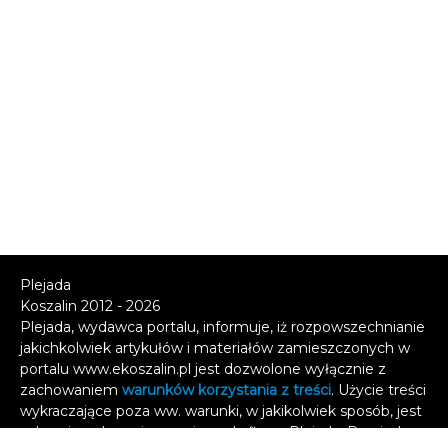
Plejada
Koszalin 2012 - 2026
Plejada, wydawca portalu, informuje, iż rozpowszechnianie
jakichkolwiek artykułów i materiałów zamieszczonych w
portalu www.ekoszalin.pl jest dozwolone wyłącznie z
zachowaniem
warunków korzystania z treści
. Użycie treści
wykraczające poza ww. warunki, w jakikolwiek sposób, jest
zabronione bez pisemnej zgody firmy Plejada. Dowiedz