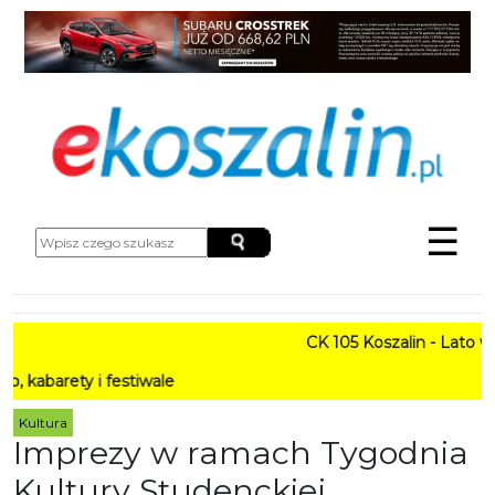
☰
CK 105 Koszalin - Lato w Mie
y i festiwale
Kultura
Imprezy w ramach Tygodnia
Kultury Studenckiej