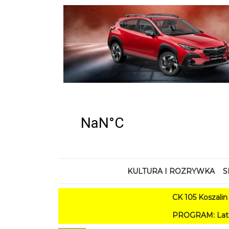
KULTURA I ROZRYWKA
S
CK 105 Koszalin - Lato 
PROGRAM: Lato w Amfiteatrz