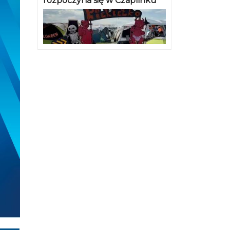
rozpoczyna się w Czaplinku