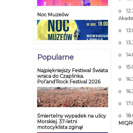
o 12.
Noc Muzeów
Akade
o 13.
o 13.3
o 14.
Popularne
o 15.
Najpiękniejszy Festiwal Świata
wraca do Czaplinka.
o 16.3
Pol’and’Rock Festival 2026
o 16.
o 17.0
o 18.
Śmiertelny wypadek na ulicy
Morskiej. 37-letni
MIQR
motocyklista zginął