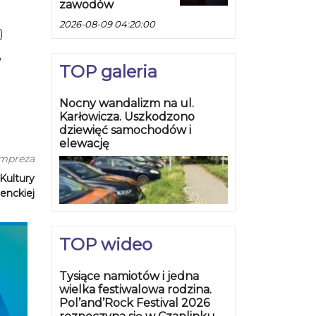
zawodów
2026-08-09 04:20:00
)
”
TOP galeria
Nocny wandalizm na ul.
Karłowicza. Uszkodzono
dziewięć samochodów i
elewację
impreza
Kultury
enckiej
TOP wideo
Tysiące namiotów i jedna
wielka festiwalowa rodzina.
Pol’and’Rock Festival 2026