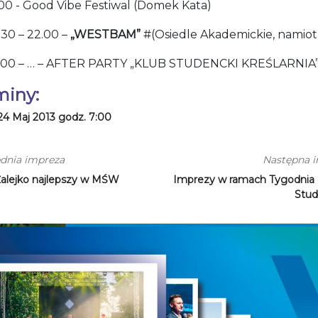
00 - Good Vibe Festiwal (Domek Kata)
30 – 22.00 –
„WESTBAM”
#(Osiedle Akademickie, namiot
00 – … – AFTER PARTY „KLUB STUDENCKI KREŚLARNIA
miny:
24 Maj 2013 godz. 7:00
dnia impreza
Następna 
Żalejko najlepszy w MŚW
Imprezy w ramach Tygodnia 
Stud