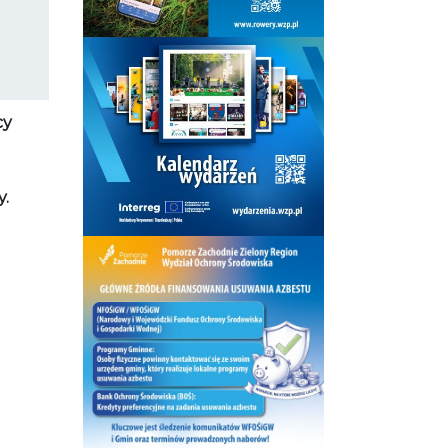
cy
y.