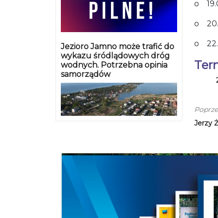
o 19.
o 20.
o 22.
Jezioro Jamno może trafić do
wykazu śródlądowych dróg
Ter
wodnych. Potrzebna opinia
samorządów
Poprze
Jerzy 