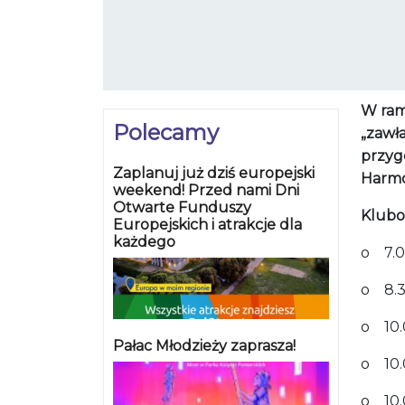
W ram
Polecamy
„zawł
przyg
Zaplanuj już dziś europejski
Harmo
weekend! Przed nami Dni
Otwarte Funduszy
Klubo
Europejskich i atrakcje dla
każdego
o 7.0
o 8.3
o 10.
Pałac Młodzieży zaprasza!
o 10.
o 10.0