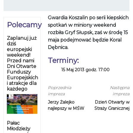
Gwardia Koszalin po serii kiepskich
Polecamy
spotkań w miniony weekend
rozbiła Gryf Słupsk, zaś w środę 15
Zaplanuj już
maja podejmować będzie Koral
dziś
Dębnica.
europejski
weekend!
Terminy:
Przed nami
Dni Otwarte
15 Maj 2013 godz. 17:00
Funduszy
Europejskich
i atrakcje dla
Poprzednia
Następna
każdego
impreza
impreza
Jerzy Żalejko
Dzień Otwarty w
najlepszy w MŚW
Straży Granicznej
Pałac
Młodzieży