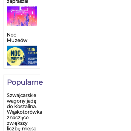
zaprasza!
Noc
Muzeów
Popularne
Szwajcarskie
wagony jadą
do Koszalina.
Wąskotorówka
znacząco
zwiększy
liczbę miejsc