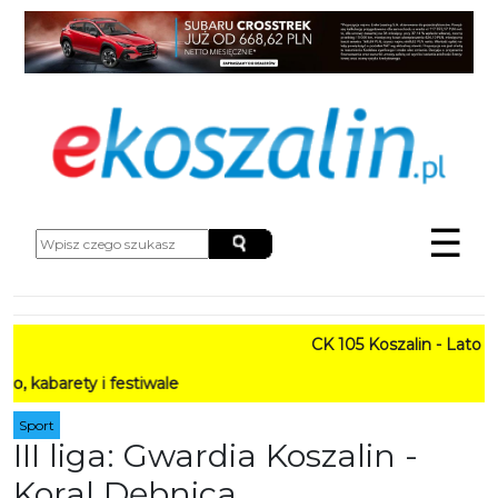
☰
CK 105 Koszalin - Lato w Mi
ety i festiwale
Sport
III liga: Gwardia Koszalin -
Koral Dębnica