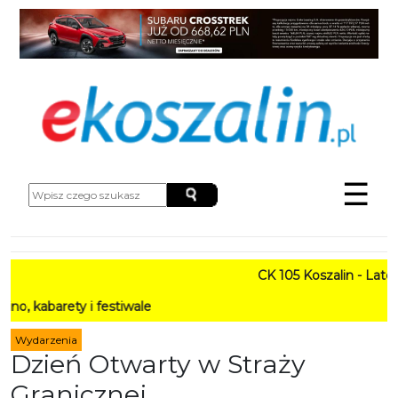
☰
CK 105 Koszalin - Lato w M
rety i festiwale
Wydarzenia
Dzień Otwarty w Straży
Granicznej