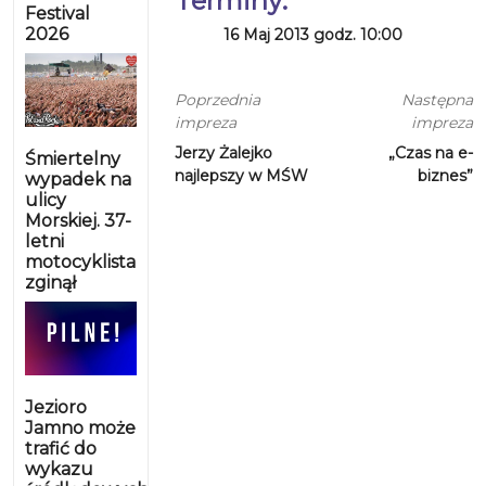
Terminy:
Festival
2026
16 Maj 2013 godz. 10:00
Poprzednia
Następna
impreza
impreza
Jerzy Żalejko
„Czas na e-
Śmiertelny
najlepszy w MŚW
biznes”
wypadek na
ulicy
Morskiej. 37-
letni
motocyklista
zginął
Jezioro
Jamno może
trafić do
wykazu