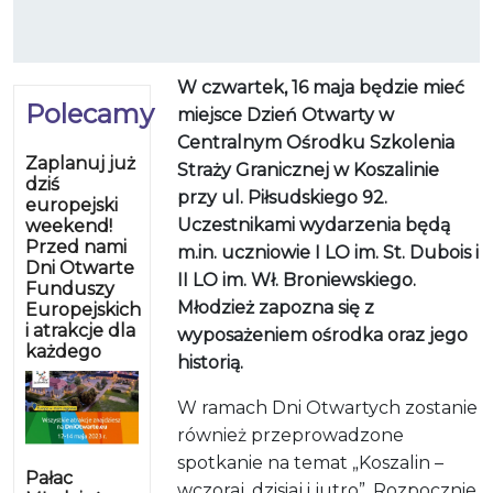
W czwartek, 16 maja będzie mieć
Polecamy
miejsce Dzień Otwarty w
Centralnym Ośrodku Szkolenia
Zaplanuj już
Straży Granicznej w Koszalinie
dziś
przy ul. Piłsudskiego 92.
europejski
Uczestnikami wydarzenia będą
weekend!
Przed nami
m.in. uczniowie I LO im. St. Dubois i
Dni Otwarte
II LO im. Wł. Broniewskiego.
Funduszy
Młodzież zapozna się z
Europejskich
i atrakcje dla
wyposażeniem ośrodka oraz jego
każdego
historią.
W ramach Dni Otwartych zostanie
również przeprowadzone
spotkanie na temat „Koszalin –
Pałac
wczoraj, dzisiaj i jutro”. Rozpocznie