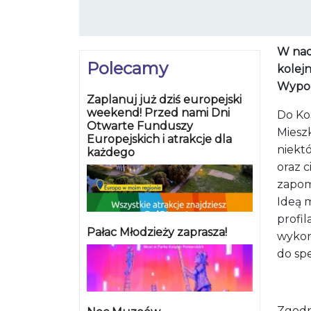
W nad
Polecamy
kolej
Wypoc
Zaplanuj już dziś europejski
weekend! Przed nami Dni
Do Kos
Otwarte Funduszy
Miesz
Europejskich i atrakcje dla
niekt
każdego
oraz c
zapom
Ideą 
profi
Pałac Młodzieży zaprasza!
wykon
do spe
Zgodn