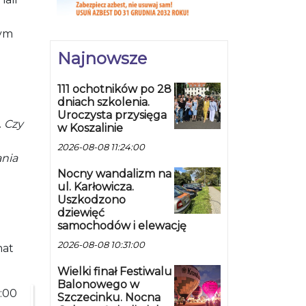
nym
Najnowsze
111 ochotników po 28
dniach szkolenia.
Uroczysta przysięga
.
Czy
w Koszalinie
2026-08-08 11:24:00
nia
Nocny wandalizm na
ul. Karłowicza.
Uszkodzono
dziewięć
samochodów i elewację
2026-08-08 10:31:00
mat
Wielki finał Festiwalu
Balonowego w
2:00
Szczecinku. Nocna