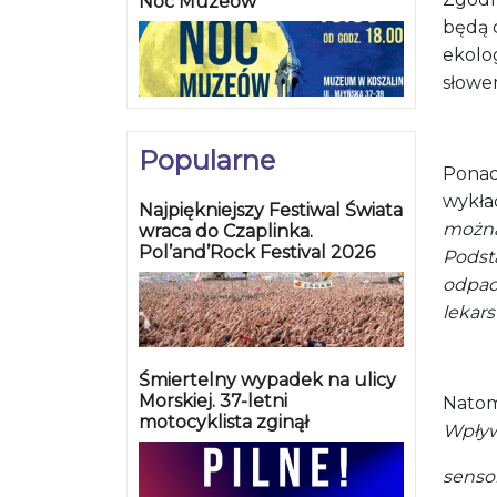
Noc Muzeów
będą 
ekolo
słowe
Popularne
Ponad
wykła
Najpiękniejszy Festiwal Świata
można 
wraca do Czaplinka.
Pol’and’Rock Festival 2026
Podst
odpa
lekar
Śmiertelny wypadek na ulicy
Morskiej. 37-letni
Natom
motocyklista zginął
Wpływ
senso