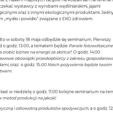
czekać wystawcy z wyrobami wędliniarskimi, jajami
gicznymi oraz z innymi ekologicznymi produktami. Jed
m „mydło i powidło” związane z EKO zdrowiem.
to w sobotę 18 maja odbędzie się seminarium. Pierwszy
d o godz. 13:00, a tematem będzie
Panele fotowoltaiczne
zrobić biznes na energii ze słońca?
. O godz. 14:00
awowe obowiązki przedsiębiorcy z zakresu gospodarowa
dami
, oraz
o godz. 15:
00 N
iech pożywienie będzie twoim
stwem
.
iast w niedzielę o godz. 11:00 kolejne seminarium na te
 metod produkcji na jakość
ryczną i zdrowotną produktów spożywczych
, a o godz. 1