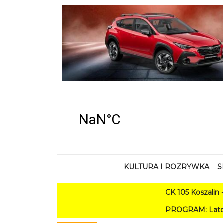
KULTURA I ROZRYWKA
S
CK 105 Koszalin - Lato w
PROGRAM: Lato w Amfiteatrze