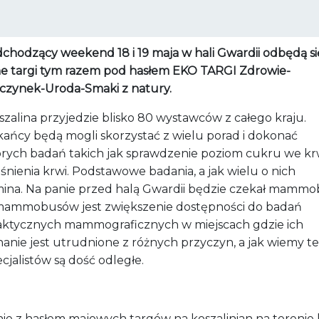
chodzący weekend 18 i 19 maja w hali Gwardii odbędą si
ne targi tym razem pod hasłem EKO TARGI Zdrowie-
zynek-Uroda-Smaki z natury.
zalina przyjedzie blisko 80 wystawców z całego kraju.
kańcy będą mogli skorzystać z wielu porad i dokonać
órych badań takich jak sprawdzenie poziom cukru we kr
iśnienia krwi. Podstawowe badania, a jak wielu o nich
ina. Na panie przed halą Gwardii
będzie czekał mammo
mammobusów jest zwiększenie dostępności do badań
laktycznych mammograficznych w miejscach gdzie ich
anie jest utrudnione z różnych przyczyn, a jak wiemy t
cjalistów są dość odległe.
ie z hasłem majowych targów na koszalinian na terenie 