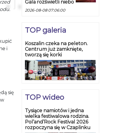
Gala rozświetli niebo
przed
rodu.
2026-08-08 07:06:00
TOP galeria
kupić
Koszalin czeka na peleton.
ne i
Centrum już zamknięte,
tworzą się korki
dą się
TOP wideo
 w
Tysiące namiotów i jedna
wielka festiwalowa rodzina.
Pol’and’Rock Festival 2026
rozpoczyna się w Czaplinku