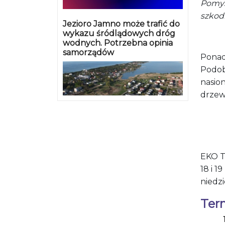
Pomys
szkod
Jezioro Jamno może trafić do
wykazu śródlądowych dróg
wodnych. Potrzebna opinia
samorządów
Ponad
Podob
nasion
drzew
EKO T
18 i 1
niedzi
Ter