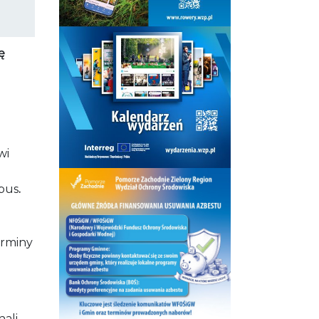
ę
wi
bus
.
erminy
hali