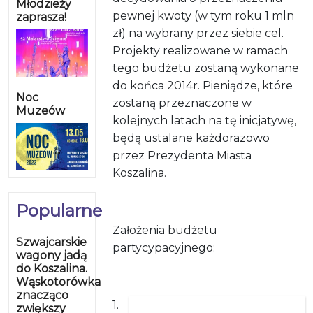
Młodzieży
pewnej kwoty (w tym roku 1 mln
zaprasza!
zł) na wybrany przez siebie cel.
Projekty realizowane w ramach
tego budżetu zostaną wykonane
do końca 2014r. Pieniądze, które
Noc
zostaną przeznaczone w
Muzeów
kolejnych latach na tę inicjatywę,
będą ustalane każdorazowo
przez Prezydenta Miasta
Koszalina.
Popularne
Założenia budżetu
Szwajcarskie
partycypacyjnego:
wagony jadą
do Koszalina.
Wąskotorówka
znacząco
1.
zwiększy