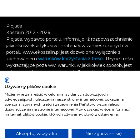
Plejada
Koszalin 2012 - 2026
Plejada, wydawca portalu, informuje, iż rozpowszechnianie
jakichkolwiek artykułów i materiałów zamieszczonych w
portalu www.ekoszalin.pl jest dozwolone wyłącznie z
zachowaniem
warunków korzystania z treści
. Użycie treści
wykraczające poza ww. warunki, w jakikolwiek sposób, jest
zabronione bez pisemnej zgody firmy Plejada. Dowiedz
się, w jaki sposób możesz uzyskać
licencję na
wykorzystanie treści
.
Używamy plików cookie
Możemy je zamieścić w celu analizy danych dotyczących
Naruszenie tych zasad jest łamaniem prawa i grozi
odwiedzających, ulepszenia naszej strony internetowej, pokazania
odpowiedzialnością karną.
spersonalizowanych treści i zapewnienia Państwu wspaniałego
doświadczenia na stronie internetowej. Aby uzyskać więcej informacji
Wszelkie prawa zastrzeżone
.
na temat plików cookie, których używamy, otwórz ustawienia.
Reklama
Kontakt
Akceptuj wszystko
Nie zgadzam się
Polityka prywatności