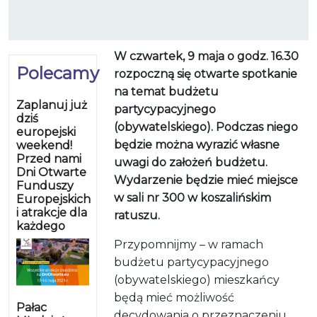
W czwartek, 9 maja o godz. 16.30
Polecamy
rozpoczną się otwarte spotkanie
na temat budżetu
Zaplanuj już
partycypacyjnego
dziś
(obywatelskiego). Podczas niego
europejski
będzie można wyrazić własne
weekend!
Przed nami
uwagi do założeń budżetu.
Dni Otwarte
Wydarzenie będzie mieć miejsce
Funduszy
w sali nr 300 w koszalińskim
Europejskich
i atrakcje dla
ratuszu.
każdego
Przypomnijmy – w ramach
budżetu partycypacyjnego
(obywatelskiego) mieszkańcy
będą mieć możliwość
Pałac
decydowania o przeznaczeniu