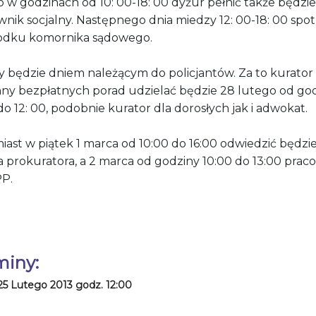
 w godzinach od 10: 00-18: 00 dyżur pełnić także będzie
wnik socjalny. Następnego dnia miedzy 12: 00-18: 00 sp
odku komornika sądowego.
ty będzie dniem należącym do policjantów. Za to kurator
nny bezpłatnych porad udzielać będzie 28 lutego od go
do 12: 00, podobnie kurator dla dorosłych jak i adwokat.
iast w piątek 1 marca od 10:00 do 16:00 odwiedzić będzi
 prokuratora, a 2 marca od godziny 10:00 do 13:00 prac
P.
miny:
25 Lutego 2013 godz. 12:00