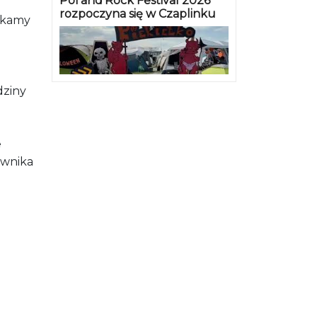
Pol’and’Rock Festival 2026
rozpoczyna się w Czaplinku
otkamy
dziny
e
ownika