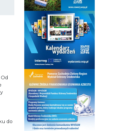
. Od
e
zy
łku do