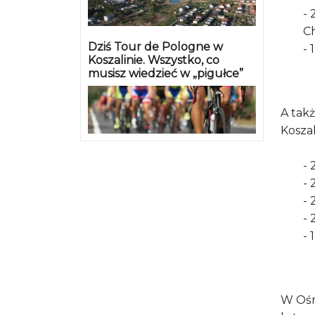
- 
C
Dziś Tour de Pologne w
- 
Koszalinie. Wszystko, co
musisz wiedzieć w „pigułce”
A tak
Koszal
- 
- 
- 
- 
- 
W Oś