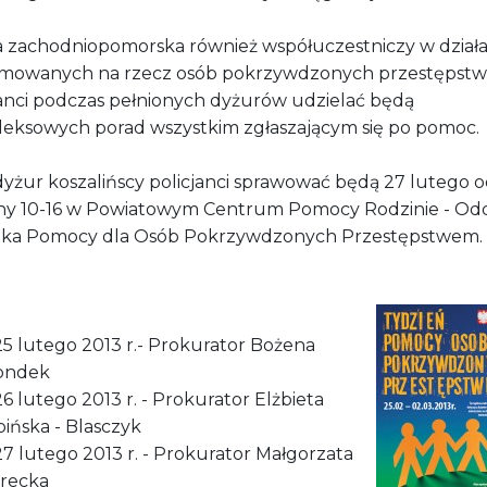
ja zachodniopomorska również współuczestniczy w dział
mowanych na rzecz osób pokrzywdzonych przestępst
janci podczas pełnionych dyżurów udzielać będą
eksowych porad wszystkim zgłaszającym się po pomoc.
dyżur koszalińscy policjanci sprawować będą 27 lutego 
ny 10-16 w Powiatowym Centrum Pomocy Rodzinie - Odd
ka Pomocy dla Osób Pokrzywdzonych Przestępstwem.
25 lutego 2013 r.- Prokurator Bożena
ondek
26 lutego 2013 r. - Prokurator Elżbieta
pińska - Blasczyk
27 lutego 2013 r. - Prokurator Małgorzata
arecka