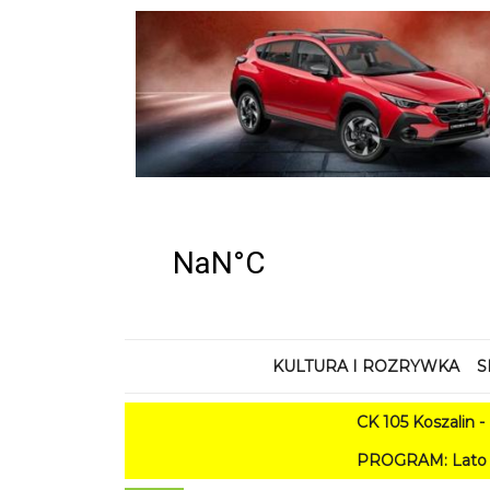
KULTURA I ROZRYWKA
S
CK 105 Koszalin - Lato w
PROGRAM: Lato w Amfiteatrze