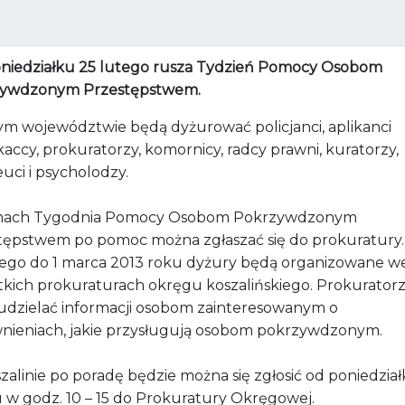
niedziałku 25 lutego rusza Tydzień Pomocy Osobom
ywdzonym Przestępstwem.
ym województwie będą dyżurować policjanci, aplikanci
ccy, prokuratorzy, komornicy, radcy prawni, kuratorzy,
uci i psycholodzy.
mach Tygodnia Pomocy Osobom Pokrzywdzonym
tępstwem po pomoc można zgłaszać się do prokuratury
tego do 1 marca 2013 roku dyżury będą organizowane w
tkich prokuraturach okręgu koszalińskiego. Prokurator
udzielać informacji osobom zainteresowanym o
nieniach, jakie przysługują osobom pokrzywdzonym.
zalinie po poradę będzie można się zgłosić od poniedzia
u w godz. 10 – 15 do Prokuratury Okręgowej.