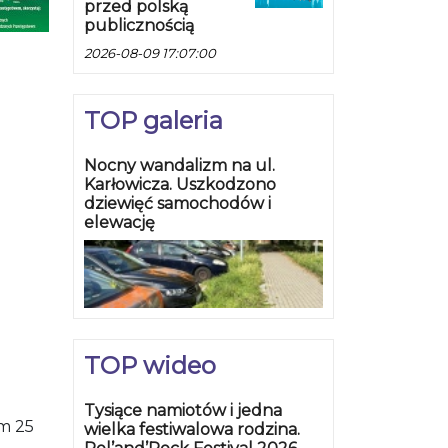
przed polską
publicznością
2026-08-09 17:07:00
TOP galeria
Nocny wandalizm na ul.
Karłowicza. Uszkodzono
dziewięć samochodów i
elewację
TOP wideo
Tysiące namiotów i jedna
m 25
wielka festiwalowa rodzina.