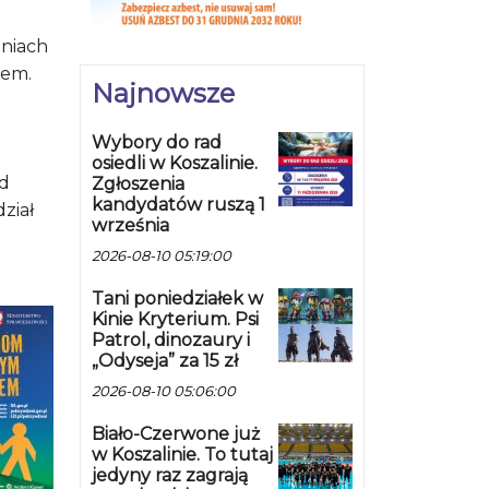
aniach
wem.
Najnowsze
Wybory do rad
osiedli w Koszalinie.
od
Zgłoszenia
kandydatów ruszą 1
ział
września
2026-08-10 05:19:00
Tani poniedziałek w
Kinie Kryterium. Psi
Patrol, dinozaury i
„Odyseja” za 15 zł
2026-08-10 05:06:00
Biało-Czerwone już
w Koszalinie. To tutaj
jedyny raz zagrają