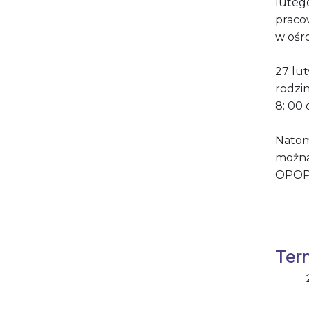
lutego
praco
w ośr
27 lu
rodzi
8: 00 
Natom
można
OPOP
Ter