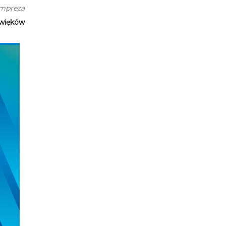
impreza
źwięków