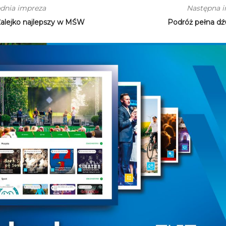
dnia impreza
Następna 
Żalejko najlepszy w MŚW
Podróż pełna d