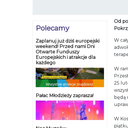
Od po
Polecamy
Pokrz
W cał
Zaplanuj już dziś europejski
weekend! Przed nami Dni
adwoka
Otwarte Funduszy
terape
Europejskich i atrakcje dla
każdego
W ra
Przes
25 lu
wszys
Pałac Młodzieży zaprasza!
będą 
upraw
W Kos
piątk