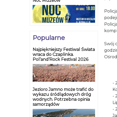
Noc Muzeów
Polic
podej
Polic
kompl
Popularne
Swój 
Najpiękniejszy Festiwal Świata
godzi
wraca do Czaplinka.
Ośrod
Pol’and’Rock Festival 2026
- 
Jezioro Jamno może trafić do
K
wykazu śródlądowych dróg
- 
wodnych. Potrzebna opinia
Li
samorządów
- 
J