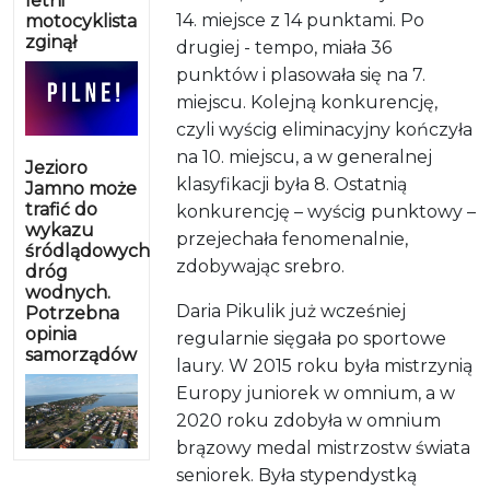
letni
14. miejsce z 14 punktami. Po
motocyklista
zginął
drugiej - tempo, miała 36
punktów i plasowała się na 7.
miejscu. Kolejną konkurencję,
czyli wyścig eliminacyjny kończyła
na 10. miejscu, a w generalnej
Jezioro
klasyfikacji była 8. Ostatnią
Jamno może
trafić do
konkurencję – wyścig punktowy –
wykazu
przejechała fenomenalnie,
śródlądowych
zdobywając srebro.
dróg
wodnych.
Daria Pikulik już wcześniej
Potrzebna
opinia
regularnie sięgała po sportowe
samorządów
laury. W 2015 roku była mistrzynią
Europy juniorek w omnium, a w
2020 roku zdobyła w omnium
brązowy medal mistrzostw świata
seniorek. Była stypendystką