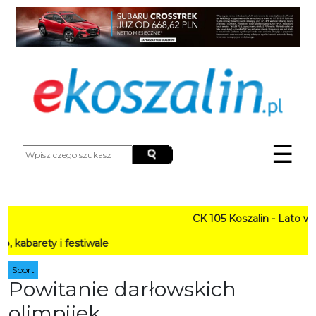
☰
CK 105 Koszalin - Lato w Mie
y i festiwale
Sport
Powitanie darłowskich
olimpijek