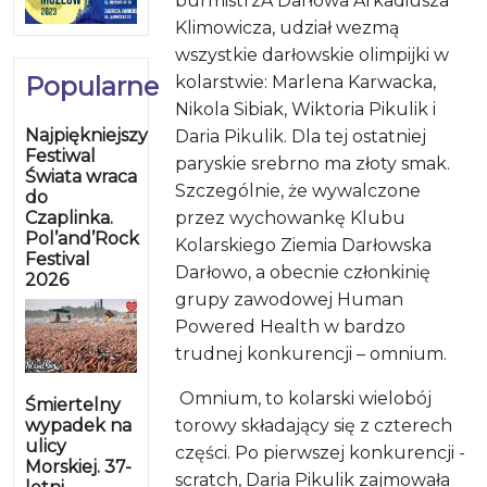
burmistrzA Darłowa Arkadiusza
Klimowicza, udział wezmą
wszystkie darłowskie olimpijki w
Popularne
kolarstwie: Marlena Karwacka,
Nikola Sibiak, Wiktoria Pikulik i
Najpiękniejszy
Daria Pikulik. Dla tej ostatniej
Festiwal
paryskie srebrno ma złoty smak.
Świata wraca
Szczególnie, że wywalczone
do
Czaplinka.
przez wychowankę Klubu
Pol’and’Rock
Kolarskiego Ziemia Darłowska
Festival
Darłowo, a obecnie członkinię
2026
grupy zawodowej Human
Powered Health w bardzo
trudnej konkurencji – omnium.
Omnium, to kolarski wielobój
Śmiertelny
wypadek na
torowy składający się z czterech
ulicy
części. Po pierwszej konkurencji -
Morskiej. 37-
scratch, Daria Pikulik zajmowała