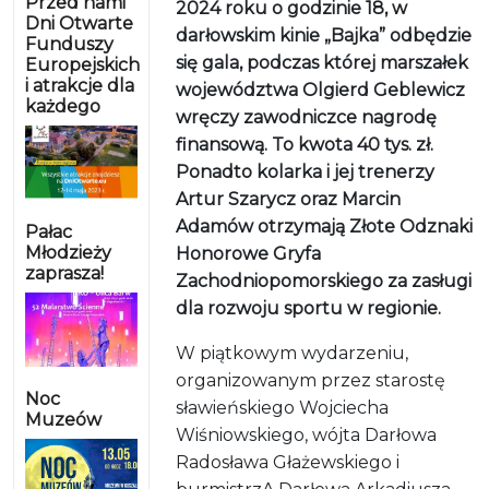
Przed nami
2024 roku o godzinie 18, w
Dni Otwarte
darłowskim kinie „Bajka” odbędzie
Funduszy
się gala, podczas której marszałek
Europejskich
i atrakcje dla
województwa Olgierd Geblewicz
każdego
wręczy zawodniczce nagrodę
finansową. To kwota 40 tys. zł.
Ponadto kolarka i jej trenerzy
Artur Szarycz oraz Marcin
Adamów otrzymają Złote Odznaki
Pałac
Młodzieży
Honorowe Gryfa
zaprasza!
Zachodniopomorskiego za zasługi
dla rozwoju sportu w regionie.
W piątkowym wydarzeniu,
organizowanym przez starostę
Noc
sławieńskiego Wojciecha
Muzeów
Wiśniowskiego, wójta Darłowa
Radosława Głażewskiego i