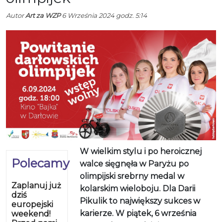
Autor
Art za WZP
6 Września 2024 godz. 5:14
W wielkim stylu i po heroicznej
Polecamy
walce sięgnęła w Paryżu po
olimpijski srebrny medal w
Zaplanuj już
kolarskim wieloboju. Dla Darii
dziś
Pikulik to największy sukces w
europejski
karierze. W piątek, 6 września
weekend!