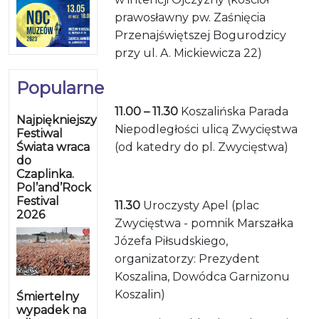
prawosławny pw. Zaśnięcia
Przenajświętszej Bogurodzicy
przy ul. A. Mickiewicza 22)
Popularne
11.00 – 11.30
Koszalińska Parada
Najpiękniejszy
Niepodległości ulicą Zwycięstwa
Festiwal
Świata wraca
(od katedry do pl. Zwycięstwa)
do
Czaplinka.
Pol’and’Rock
Festival
11.30
Uroczysty Apel (plac
2026
Zwycięstwa - pomnik Marszałka
Józefa Piłsudskiego,
organizatorzy: Prezydent
Koszalina, Dowódca Garnizonu
Koszalin)
Śmiertelny
wypadek na