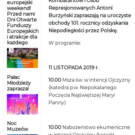
Kombatantów i Osób
europejski
Represjonowanych Antoni
weekend!
Przed nami
Burzyński zapraszają na uroczyste
Dni Otwarte
obchody 101. rocznicy odzyskania
Funduszy
Niepodległości przez Polskę.
Europejskich
i atrakcje dla
każdego
W programie:
11 LISTOPADA 2019 r.
Pałac
10.00
Msza św. w intencji Ojczyzny
Młodzieży
(katedra p.w. Niepokalanego
zaprasza!
Poczęcia Najświętszej Maryi
Panny)
Noc
10.00
Nabożeństwo ekumeniczne
Muzeów
w intencji Ojczyzny (kościół