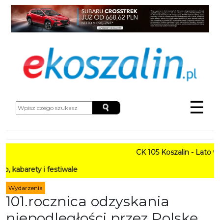
☰
CK 105 Koszalin - Lato w Mie
y i festiwale
Wydarzenia
101.rocznica odzyskania
niepodległości przez Polskę