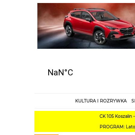
KULTURA I ROZRYWKA
S
CK 105 Koszalin - Lato w
PROGRAM: Lato w Amfiteatrze