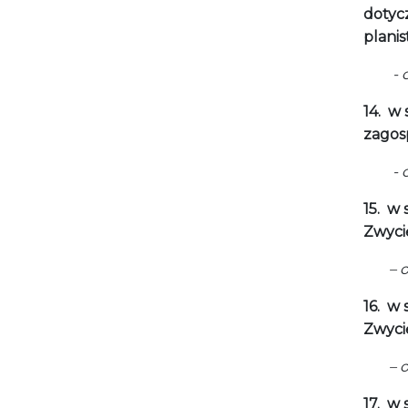
dotyc
planis
- opi
14.
w 
zagos
- opi
15.
w s
Zwyci
– 
16.
w s
Zwyci
– 
17.
w 