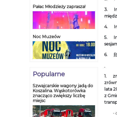
Pałac Młodzieży zaprasza!
3.
I
międz
4.
I
Noc Muzeów
5.
I
sesjam
6.
R
Popularne
1.
z
zrówn
Szwajcarskie wagony jadą do
lata 2
Koszalina. Wąskotorówka
znacząco zwiększy liczbę
z Gmin
miejsc
trans
- opi