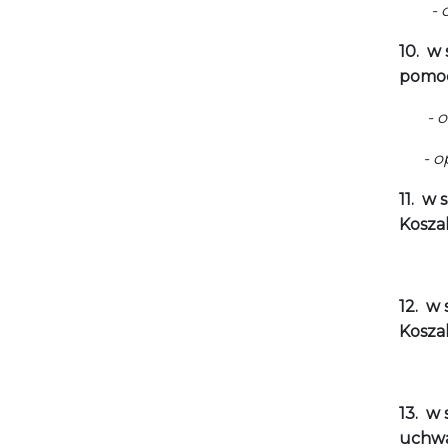
- opi
10.
w 
pomoc
- opi
- opi
11.
w 
Kosza
- op
12.
w 
Koszal
- opi
13.
w 
uchwa