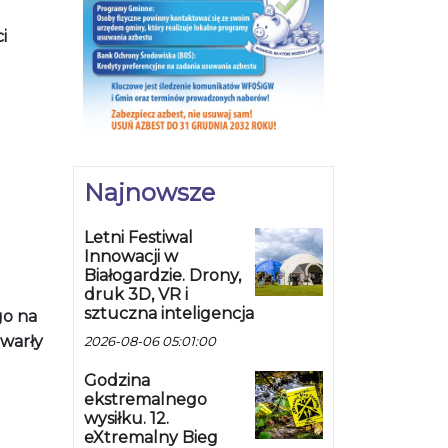
i
Najnowsze
Letni Festiwal
Innowacji w
Białogardzie. Drony,
druk 3D, VR i
sztuczna inteligencja
go na
awarły
2026-08-06 05:01:00
Godzina
ekstremalnego
wysiłku. 12.
eXtremalny Bieg