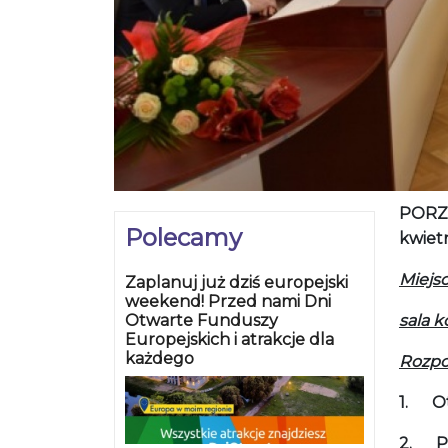
PORZĄ
Polecamy
kwiet
Miejsc
Zaplanuj już dziś europejski
weekend! Przed nami Dni
Otwarte Funduszy
sala k
Europejskich i atrakcje dla
każdego
Rozpo
1.
Ot
2.
P