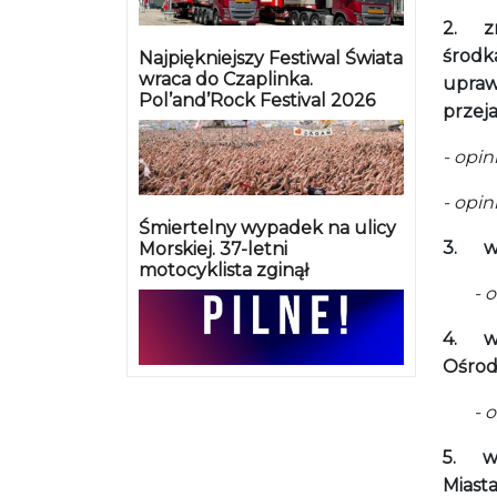
2.
z
środka
Najpiękniejszy Festiwal Świata
wraca do Czaplinka.
upraw
Pol’and’Rock Festival 2026
przej
- opin
- opi
Śmiertelny wypadek na ulicy
3.
w
Morskiej. 37-letni
motocyklista zginął
- opi
4.
w
Ośrod
- opi
5.
w
Miasta