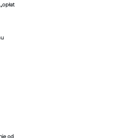
„opłat
nu
nie od