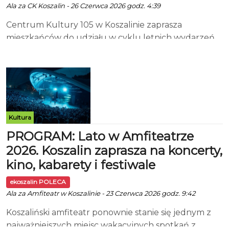
Ala za CK Koszalin - 26 Czerwca 2026 godz. 4:39
Centrum Kultury 105 w Koszalinie zaprasza
mieszkańców do udziału w cyklu letnich wydarzeń
„Lato w Mieście 2026". Od końca czerwca do połowy
września na terenie miasta odbędzie się mnóstwo
koncertów, spektakli, seansów filmowych,
warsztatów artystycznych oraz wydarzeń
rodzinnych. Poniżej przedstawiamy harmonogram, a
w załączniku szczegóły. Czerwiec 27.06, godz. 19:00
Kultura
Polska Noc Kabaretowa Amfiteatr Lipiec 01 - 02.07,
PROGRAM: Lato w Amfiteatrze
godz. 10:30 Bezpieczne Wakacje: „Dumna Królewna"
2026. Koszalin zaprasza na koncerty,
Kino Kryterium 01.07, godz. 10:00 Artystyczne
kino, kabarety i festiwale
Wakacje w CK105 - „Wspólne rysowanie w plenerze"
Centrum Kultury 105 - wstęp wolny Harmonogram
ekoszalin POLECA
wakacji TUTAJ. 02.07, godz. 22:00 Kino na
Ala za Amfiteatr w Koszalinie - 23 Czerwca 2026 godz. 9:42
Leżakach - „Piep*zyć Mickiewicza 3" Amfiteatr -
Koszaliński amfiteatr ponownie stanie się jednym z
wstęp wolny 03.07, godz. 21:00 Letnie Kino na
najważniejszych miejsc wakacyjnych spotkań z