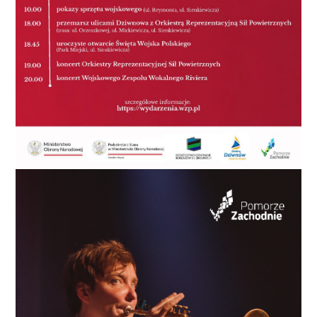
Teren przy Amfiteatrze 24 - 27.08, godz. 10:30
mieszkańców Koszalina, turystów i wszystkich, którzy
Bezpieczne Wakacje: - „Ozi: Głos Deszczowego Lasu"
chcą spędzić wakacyjne wieczory w wyjątkowej
Kino Kryterium 25.08, godz. 10:00 Artystyczne
atmosferze. Program łączy różne gatunki i formy:
Wakacje w CK105 - „Mój mały sklepik" - warsztaty
film, muzykę klasyczną, rock, folk, kabaret oraz
rękodzielnicze Centrum Kultury 105 28.08 „Z
koncerty największych gwiazd. Bilety na wydarzenia
Tamtej Strony Jeziora..." Grzech Piotrowski - koncert
dostępne są na stronie www.ck105.koszalin.pl.
Przystań Żeglarska w Jamnie 29.08, godz. 19:00
Koszalin Folk Festival „Górale na Pomorzu" Amfiteatr
30.08, godz. 17:30 Kamerynki „Mozaika Taneczna" -
„Z Andaluzji do Ameryki" - flamenco i więcej Rynek
Staromiejski Wrzesień 12.09, godz. 19:00 Koncert
Zalia Amfiteatr