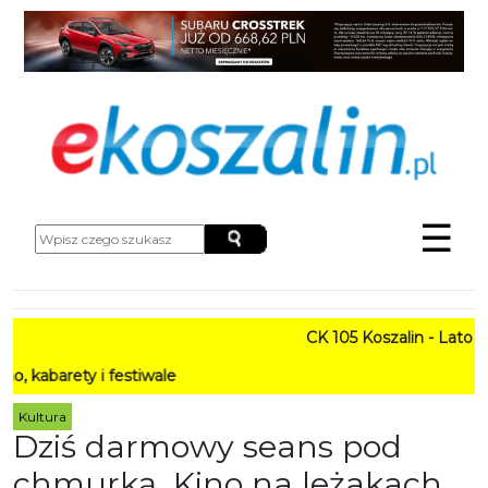
☰
CK 105 Koszalin - Lato w Mieś
y i festiwale
Kultura
Dziś darmowy seans pod
chmurką. Kino na leżakach