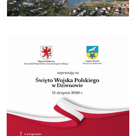
Scena Ludzika - Laureat Ludzika Scena przy
sierpnia o godz. 18.00 publiczność rozbawi Kabaret
Amfiteatrze - wstęp wolny 10 - 13.08, godz. 10:30
Skeczów Męczących, znany z dynamicznych
Bezpieczne Wakacje: - „O psie, który jeździł koleją 2"
występów i bezpośredniego kontaktu z widzami. 21
Kino Kryterium 14.08, godz. 20:00 Letnia Scena
sierpnia o godz. 19.00 odbędzie się koncert projektu
Ludzika - Laureat Ludzika Scena przy Amfiteatrze -
Carlos Sarduy & Sylwester Ostrowski „Fiesta Cubana
wstęp wolny 16.08, godz. 18:00 Kabaret Skeczów
y Polaca” z udziałem Jose Torresa i Elizabeth
Męczących Amfiteatr 17 - 20.08, godz. 10:30
Martinez. Dzień później, 22 sierpnia o godz. 17.00,
Bezpieczne Wakacje: - „Heidi ratuje Rysia" Kino
zaplanowano koncert z okazji Święta Niepodległości
Kryterium 19.08, godz. 18:00 Wajda Re - Wizje.
Ukrainy pod hasłem „Z Ukrainą w sercu”. Sierpień
Przegląd filmów Andrzeja Wajdy w 100. rocznicę
zakończy Koszalin Folk Festival „Górale na Pomorzu”,
urodzin - „Kronika wypadków miłosnych" Kino
który odbędzie się 29 sierpnia o godz. 19.00.
Kryterium 21.08, godz. 19:00 Carlos Sarduy &
Wydarzenie połączy tradycję, muzykę folkową i
Sylwester Ostrowski „Fiesta Cubana y Polaca" ft. Jose
wyjątkowy klimat regionalnych brzmień. Ostatnim
Torres i Elizabeth Martinez - koncert Amfiteatr
punktem letniego programu będzie wrześniowy
21.08 Letnie Kino na Wenedów - „Willow i tajemniczy
koncert Zalii, zaplanowany na 12 września o godz.
las" Orlik ul. Wenedów - wstęp wolny 22.08, godz.
19.00. Artystka zamknie tegoroczny cykl wydarzeń w
17:00 Koncert z okazji Święta Niepodległości Ukrainy
Amfiteatrze, który przez całe lato będzie tętnił
„Sercem z Ukrainą" Amfiteatr 23.08 Ulica Smaków
życiem. Lato w Amfiteatrze 2026 to propozycja dla