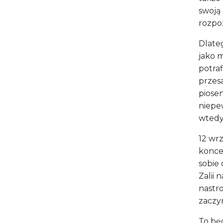
swoją 
rozpo
Dlate
jako m
potra
przesa
piosen
niepew
wtedy
12 wrz
koncer
sobie
Zalii 
nastro
zaczy
To będ