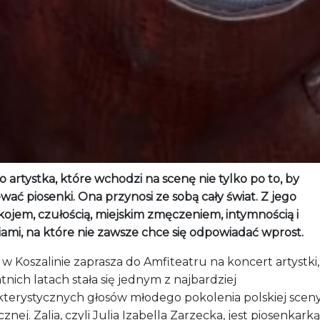
to artystka, które wchodzi na scenę nie tylko po to, by
wać piosenki. Ona przynosi ze sobą cały świat. Z jego
kojem, czułością, miejskim zmęczeniem, intymnością i
iami, na które nie zawsze chce się odpowiadać wprost.
w Koszalinie zaprasza do Amfiteatru na koncert artystki,
tnich latach stała się jednym z najbardziej
kterystycznych głosów młodego pokolenia polskiej scen
nej. Zalia, czyli Julia Izabella Zarzecka, jest piosenkarką