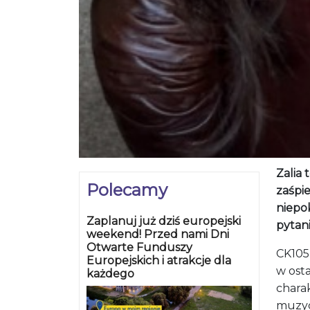
Zalia 
Polecamy
zaśpie
niepo
Zaplanuj już dziś europejski
pytan
weekend! Przed nami Dni
Otwarte Funduszy
CK105 
Europejskich i atrakcje dla
w osta
każdego
chara
muzycz