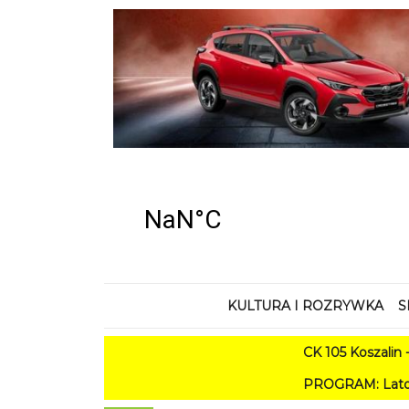
KULTURA I ROZRYWKA
S
CK 105 Koszalin - Lato w Mie
PROGRAM: Lato w Amfiteatrze 202