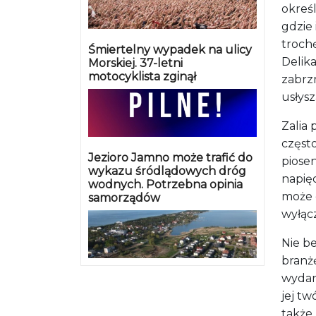
określ
gdzie 
trochę
Śmiertelny wypadek na ulicy
Delika
Morskiej. 37-letni
motocyklista zginął
zabrzm
usłysz
Zalia 
częst
Jezioro Jamno może trafić do
piose
wykazu śródlądowych dróg
napięc
wodnych. Potrzebna opinia
może d
samorządów
wyłącz
Nie be
branż
wydar
jej t
także