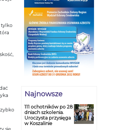
 tylko
tóra
skość,
 dać
Najnowsze
zyka
111 ochotników po 28
 szybko
dniach szkolenia.
Uroczysta przysięga
w Koszalinie
y się