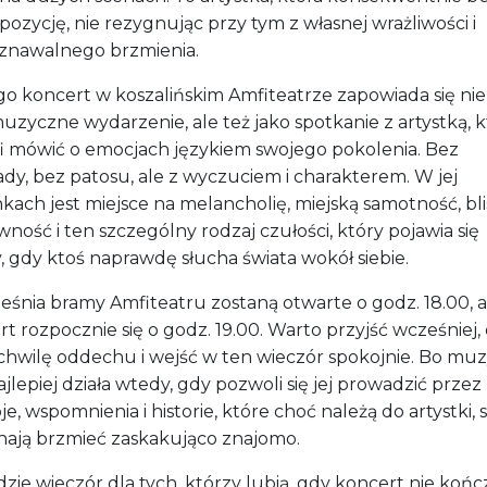
pozycję, nie rezygnując przy tym z własnej wrażliwości i
znawalnego brzmienia.
go koncert w koszalińskim Amfiteatrze zapowiada się nie
uzyczne wydarzenie, ale też jako spotkanie z artystką, k
fi mówić o emocjach językiem swojego pokolenia. Bez
dy, bez patosu, ale z wyczuciem i charakterem. W jej
kach jest miejsce na melancholię, miejską samotność, bli
ność i ten szczególny rodzaj czułości, który pojawia się
, gdy ktoś naprawdę słucha świata wokół siebie.
eśnia bramy Amfiteatru zostaną otwarte o godz. 18.00, a
t rozpocznie się o godz. 19.00. Warto przyjść wcześniej,
 chwilę oddechu i wejść w ten wieczór spokojnie. Bo mu
najlepiej działa wtedy, gdy pozwoli się jej prowadzić przez
je, wspomnienia i historie, które choć należą do artystki,
nają brzmieć zaskakująco znajomo.
zie wieczór dla tych, którzy lubią, gdy koncert nie kończ