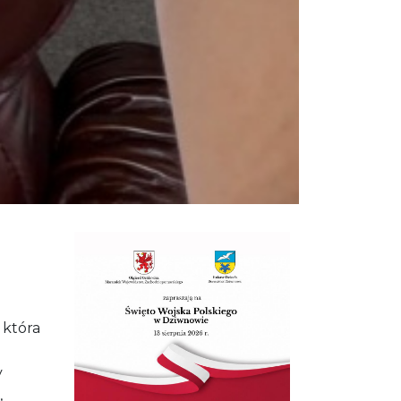
 która
y
,