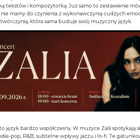
ką tekstów i kompozytorką. Już samo to zestawienie mó
, nie mamy do czynienia z wykonawczynią cudzych emocj
z twórczynią, która sama buduje swój muzyczny język.
 to język bardzo współczesny. W muzyce Zalii spotykają si
ndie-pop, R&B, subtelne wpływy jazzu i lo-fi. Te gatunk