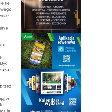
e się
mowego,
iste.
i
aśnie
óre
e
 Być
szuka
 przez
ą, że
le
uduje