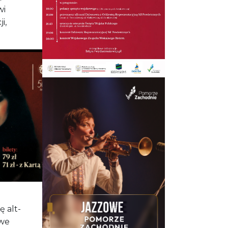
wi
i,
ę alt-
owe