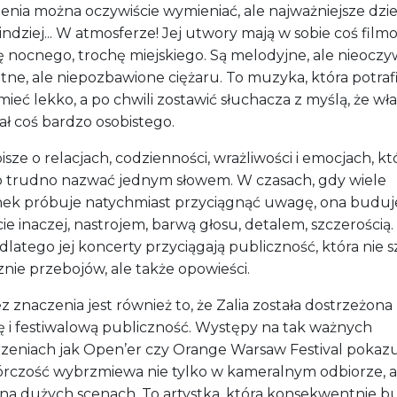
enia można oczywiście wymieniać, ale najważniejsze dziej
indziej... W atmosferze! Jej utwory mają w sobie coś fil
 nocnego, trochę miejskiego. Są melodyjne, ale nieoczyw
tne, ale niepozbawione ciężaru. To muzyka, która potraf
ieć lekko, a po chwili zostawić słuchacza z myślą, że wł
ał coś bardzo osobistego.
pisze o relacjach, codzienności, wrażliwości i emocjach, kt
o trudno nazwać jednym słowem. W czasach, gdy wiele
nek próbuje natychmiast przyciągnąć uwagę, ona buduj
ie inaczej, nastrojem, barwą głosu, detalem, szczerością.
latego jej koncerty przyciągają publiczność, która nie 
nie przebojów, ale także opowieści.
z znaczenia jest również to, że Zalia została dostrzeżona
ę i festiwalową publiczność. Występy na tak ważnych
zeniach jak Open’er czy Orange Warsaw Festival pokazuj
wórczość wybrzmiewa nie tylko w kameralnym odbiorze, a
 na dużych scenach. To artystka, która konsekwentnie b