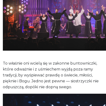
To właśnie oni wcielą się w zakonne buntowniczki,
które odważnie i z uśmiechem wyjdą poza ramy
tradycji, by wyśpiewać prawdę o świecie, miłości,
pięknie i Bogu. Jedno jest pewne — siostrzyczki nie
odpuszczą, dopóki nie dopną swego.