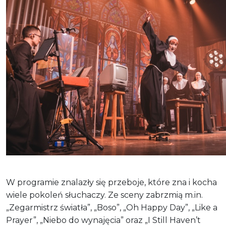
W programie znalazły się przeboje, które zna i kocha
wiele pokoleń słuchaczy. Ze sceny zabrzmią m.in.
„Zegarmistrz światła”, „Boso”, „Oh Happy Day”, „Like a
Prayer”, „Niebo do wynajęcia” oraz „I Still Haven’t