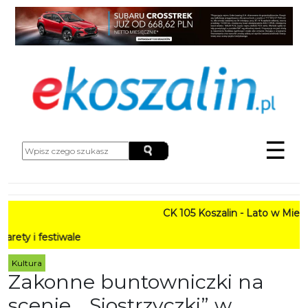
☰
CK 105 Koszalin - Lato w Mieście HARMONOGRAM
PROGRAM: 
Kultura
Zakonne buntowniczki na
scenie. „Siostrzyczki” w