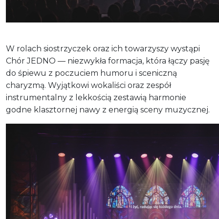
W rolach siostrzyczek oraz ich towarzyszy wystąpi
Chór JEDNO — niezwykła formacja, która łączy pasję
do śpiewu z poczuciem humoru i sceniczną
charyzmą. Wyjątkowi wokaliści oraz zespół
instrumentalny z lekkością zestawią harmonie
godne klasztornej nawy z energią sceny muzycznej.