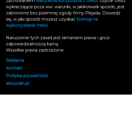
zachowaniem
warunków korzystania z treści
. Użycie treści
wykraczające poza ww. warunki, w jakikolwiek sposób, jest
zabronione bez pisemnej zgody firmy Plejada. Dowiedz
się, w jaki sposób możesz uzyskać
licencję na
wykorzystanie treści
.
Naruszenie tych zasad jest łamaniem prawa i grozi
odpowiedzialnością karną.
Wszelkie prawa zastrzeżone
.
Reklama
Kontakt
Polityka prywatności
e
koszalin.pl