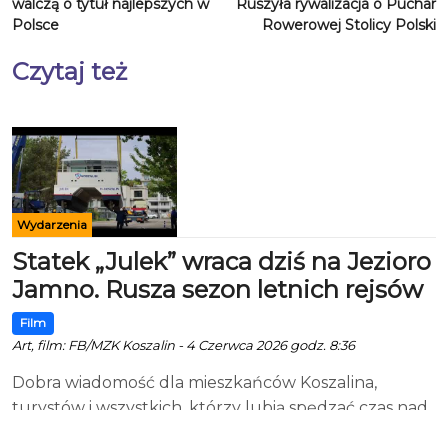
walczą o tytuł najlepszych w
Ruszyła rywalizacja o Puchar
Polsce
Rowerowej Stolicy Polski
Czytaj też
Wydarzenia
Statek „Julek” wraca dziś na Jezioro
Jamno. Rusza sezon letnich rejsów
Film
Art, film: FB/MZK Koszalin - 4 Czerwca 2026 godz. 8:36
Dobra wiadomość dla mieszkańców Koszalina,
turystów i wszystkich, którzy lubią spędzać czas nad
wodą. Dziś, 4 czerwca 2026 roku, na Jezioro Jamno