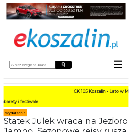
☰
CK 105 Koszalin - Lato w Mieście HARMO
PRO
Wydarzenia
Statek Julek wraca na Jezioro
Jamno. Sezonowe rejsy ruszą