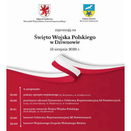
ciekawszego: pływającą restaurację. Stacjonującą na
przystani w Jamnie, działającą sezonowo lub
całorocznie – zależnie od przedsiębiorcy, który
podejmie się wyzwania. To nie jest pomysł z kosmosu.
W Szczecinie statek Ładoga stał się restauracją i
hotelem. Podobne pływające lokale działają z
powodzeniem w Krakowie, Wrocławiu, na Mazurach.
Goście jedzą kolację z widokiem na rzekę, słuchają
koncertów, a dzieci bawią się w strefach rodzinnych.
Restauracja na wodzie staje się częścią miejskiego
krajobrazu – nową atrakcją, a nie obciążeniem.
Zmieniamy Koszalin. I dobrze Zmiany, które dziś
wzbudzają kontrowersje, jutro mogą stać się
standardem, z którego będziemy dumni. Wymagają
odwagi – bo łatwiej jest utrzymywać fikcję taniej
dostępności niż budować nową jakość na uczciwych
zasadach. Ale Koszalin to już nie jest miasto sprzed
dekady. To miejsce, które aspiruje, rozwija się i otwiera