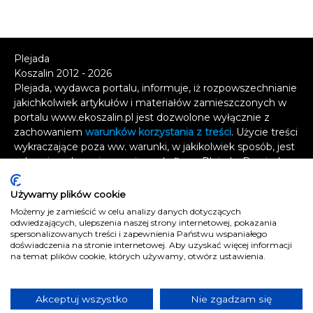
Plejada
Koszalin 2012 - 2026
Plejada, wydawca portalu, informuje, iż rozpowszechnianie
jakichkolwiek artykułów i materiałów zamieszczonych w
portalu www.ekoszalin.pl jest dozwolone wyłącznie z
zachowaniem
warunków korzystania z treści
. Użycie treści
wykraczające poza ww. warunki, w jakikolwiek sposób, jest
zabronione bez pisemnej zgody firmy Plejada. Dowiedz
się, w jaki sposób możesz uzyskać
licencję na
wykorzystanie treści
.
Używamy plików cookie
Możemy je zamieścić w celu analizy danych dotyczących
Naruszenie tych zasad jest łamaniem prawa i grozi
odwiedzających, ulepszenia naszej strony internetowej, pokazania
spersonalizowanych treści i zapewnienia Państwu wspaniałego
odpowiedzialnością karną.
doświadczenia na stronie internetowej. Aby uzyskać więcej informacji
Wszelkie prawa zastrzeżone
.
na temat plików cookie, których używamy, otwórz ustawienia.
Reklama
Kontakt
Akceptuj wszystko
Nie zgadzam się
Polityka prywatności