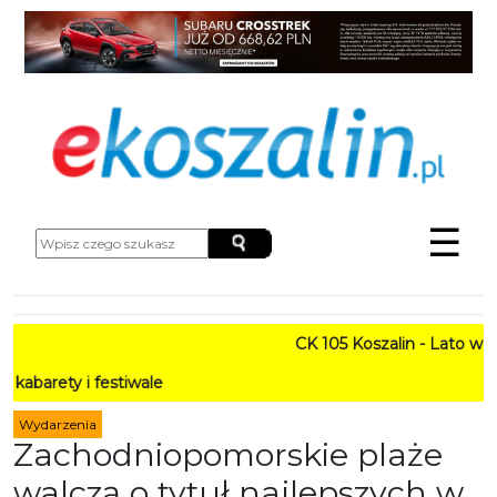
☰
CK 105 Koszalin - Lato w Mieści
i festiwale
Wydarzenia
Zachodniopomorskie plaże
walczą o tytuł najlepszych w