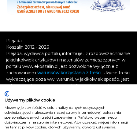
Plejada
Koszalin 2012 - 2026
Plejada, wydawca portalu, informuje, iż rozpowszechnianie
jakichkolwiek artykułów i materiałów zamieszczonych w
portalu www.ekoszalin.pl jest dozwolone wyłącznie z
zachowaniem
warunków korzystania z treści
. Użycie treści
wykraczające poza ww. warunki, w jakikolwiek sposób, jest
zabronione bez pisemnej zgody firmy Plejada. Dowiedz
się, w jaki sposób możesz uzyskać
licencję na
wykorzystanie treści
.
Używamy plików cookie
Możemy je zamieścić w celu analizy danych dotyczących
Naruszenie tych zasad jest łamaniem prawa i grozi
odwiedzających, ulepszenia naszej strony internetowej, pokazania
odpowiedzialnością karną.
spersonalizowanych treści i zapewnienia Państwu wspaniałego
doświadczenia na stronie internetowej. Aby uzyskać więcej informacji
Wszelkie prawa zastrzeżone
.
na temat plików cookie, których używamy, otwórz ustawienia.
Reklama