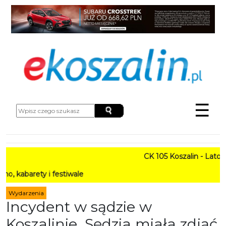
☰
CK 105 Koszalin - Lato w Mie
ty i festiwale
Wydarzenia
Incydent w sądzie w
Koszalinie. Sędzia miała zdjąć