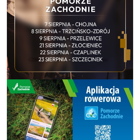
przeszło spektakularną przemianę. Na środku
miejscowości znajduje się skrzyżowanie DW152 z
trzema drogami lokalnymi. Nowy projekt jaki został
zrealizowany to powstanie w tym miejscu ronda
okularowego. Uporządkowano też ciągi piesze i
pieszo-rowerowe. W miejscowości zbudowano
kanalizację deszczową i nowe oświetlenie.
Pierwotny projekt zakładał rozbiórkę dwóch mostów
na rzekach Rega i Mogilica. Na rzece Redze w
miejscowości Sława miał powstać nowy obiekt
mostowy, a koło miejscowości Redło na rzece
Mogilicy - nowy przepust. Ostatecznie most w
miejscowości Sława został wyłączony z realizacji i
przeniesiony do kolejnego etapu przebudowy tej
drogi, który rozpoczął się w tym roku. Na
przebudowywanym odcinku znajdowało się też
kilkanaście przepustów, które zostały rozebrane, a w
ich miejscu powstały nowe konstrukcje