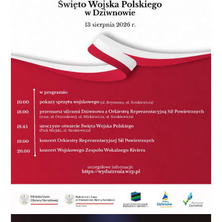
Zdroju została praktycznie w całości dostosowana do
standardów drogi wojewódzkiej. W tym roku
zakończyły się dwie duże przebudowy tej drogi na
odcinkach Starogard-Świdwin i Świdwin-Połczyn-
Zdrój. Ta druga inwestycja otrzymała znaczące
wsparcie finansowe ze środków unijnych z
Europejskich Funduszy dla Pomorza Zachodniego.
Plany modernizacji odcinka Świdwin - Połczyn Zdrój
sięgają 2014 r., kiedy to powstawały pierwsze
koncepcje projektowe. Niestety tamte prace zostały
przerwane, a kolejny projekt otrzymał Zezwolenie
na Realizację Inwestycji Drogowej dopiero w styczniu
2021 r. Nie udało się wprowadzić go wówczas do
realizacji, ponieważ było za mało czasu na tę
realizację i na rozliczenie unijnej dotacji. Dlatego
dopiero po uruchomieniu kolejnej transzy
finansowej z Funduszy Europejskich dla Pomorza
Zachodniego, można było rozpocząć inwestycję.