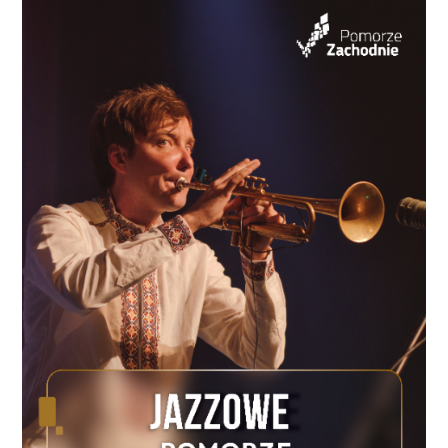
Dziś możemy już podsumować wszystkie koszty
związane z tym projektem. Wydatki całkowite
wyniosły ponad 88, 8 mln zł. Przyznane
dofinansowanie unijne to 85% tzw. kosztów
kwalifikowanych. Wyniosło ono ponad 75,1 mln zł.
Pozostałe wydatki w kwocie blisko 13,74 mln zł
stanowiły wkład własny Województwa
Zachodniopomorskiego. Zakończona w grudniu
przebudowa odcinka Świdwin –Połczyn-Zdrój objęła
nieco ponad 16,4 km tej drogi. Początek inwestycji
znajduje się w Świdwinie obok parkingu lokalnej
jednostki wojskowej. Po drugiej stronie jest to
przebudowane skrzyżowanie dróg wojewódzkich
152 i 163 niedaleko miejscowości Buślary, koło
Połczyna Zdroju. W miejscu klasycznego
skrzyżowania powstało tu nowoczesne rondo z
wyspami kanalizującymi ruch na wlotach. Największą
miejscowością na tym odcinku jest Redło i ono