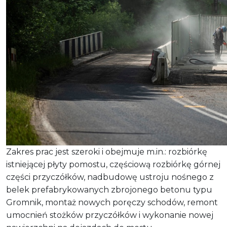
Zakres prac jest szeroki i obejmuje m.in.: rozbiórkę
istniejącej płyty pomostu, częściową rozbiórkę górnej
części przyczółków, nadbudowę ustroju nośnego z
belek prefabrykowanych zbrojonego betonu typu
Gromnik, montaż nowych poręczy schodów, remont
umocnień stożków przyczółków i wykonanie nowej