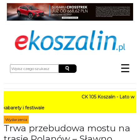
☰
CK 105 Koszalin - Lato w Mieście HAR
wale
Wydarzenia
Trwa przebudowa mostu na
trasie Polanów – Sławno.