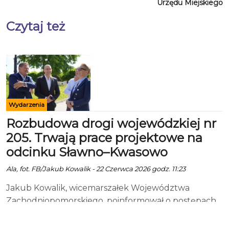
Urzędu Miejskiego
Czytaj też
Wydarzenia
Rozbudowa drogi wojewódzkiej nr
205. Trwają prace projektowe na
odcinku Sławno–Kwasowo
Ala, fot. FB/Jakub Kowalik - 22 Czerwca 2026 godz. 11:23
Jakub Kowalik, wicemarszałek Województwa
Zachodniopomorskiego, poinformował o postępach
w przygotowaniach do kolejnej ważnej inwestycji
drogowej na Pomorzu Zachodnim. Trwają prace