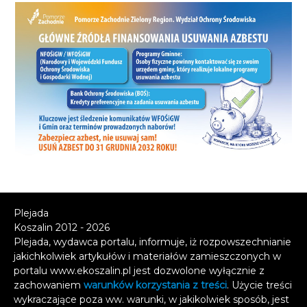
Plejada
Koszalin 2012 - 2026
Plejada, wydawca portalu, informuje, iż rozpowszechnianie
jakichkolwiek artykułów i materiałów zamieszczonych w
portalu www.ekoszalin.pl jest dozwolone wyłącznie z
zachowaniem
warunków korzystania z treści
. Użycie treści
wykraczające poza ww. warunki, w jakikolwiek sposób, jest