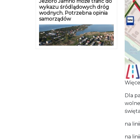
Jezioro Jamno może trafić do
wykazu śródlądowych dróg
wodnych. Potrzebna opinia
samorządów
Więcej
Dla p
wolne
święta
na lini
na lin