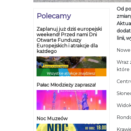
Od po
Polecamy
zmiany
Aktua
Zaplanuj już dziś europejski
dodatk
weekend! Przed nami Dni
linii,
Otwarte Funduszy
Europejskich i atrakcje dla
Nowe p
każdego
Wraz 
które
Centru
Pałac Młodzieży zaprasza!
Słonecz
Widoko
Rondo 
Noc Muzeów
Krawie