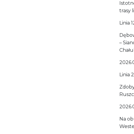
Istot
trasy li
Linia 
Dębow
– Sia
Chału
2026.
Linia
Zdoby
Ruszc
2026.
Na obu
Weste