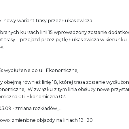
15: nowy wariant trasy przez Łukasiewicza
branych kursach linii 15 wprowadzony zostanie dodatk
t trasy – przejazd przez pętlę Łukasiewicza w kierunku
ki.
18: wydłużenie do ul. Ekonomicznej
 obejmą również linię 18, której trasa zostanie wydłużo
onomicznej. W związku z tym linia obsłuży nowe przystan
miczna 01 i Ekonomiczna 02.
03.09 - zmiana rozkładów_…
wo: zmienione objazdy na liniach 12 i 20