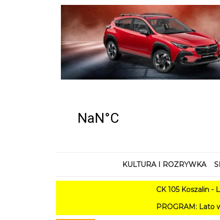
KULTURA I ROZRYWKA
S
CK 105 Koszalin - Lato w M
PROGRAM: Lato w Amfiteatrze 20