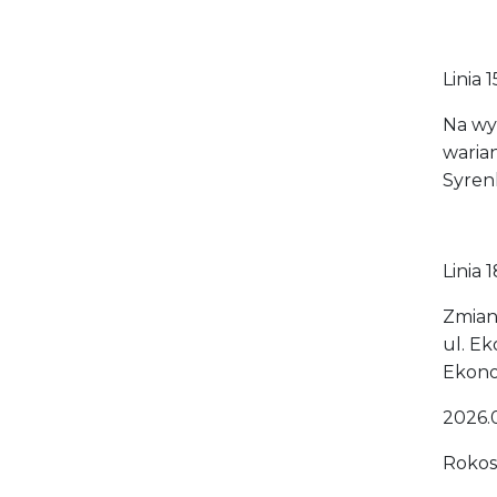
Linia 
Na wy
warian
Syren
Linia 
Zmiany
ul. Ek
Ekono
2026.
Rokoso