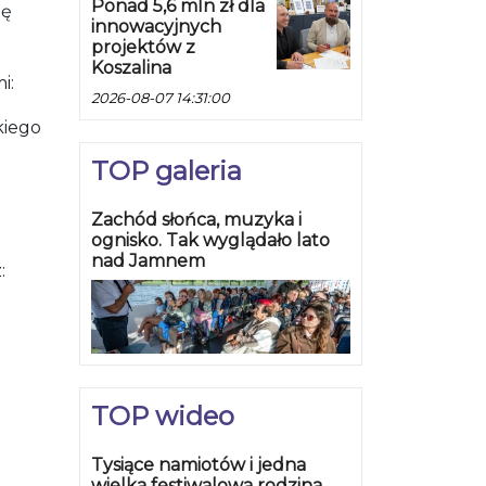
Ponad 5,6 mln zł dla
ię
innowacyjnych
projektów z
Koszalina
i:
2026-08-07 14:31:00
kiego
TOP galeria
Zachód słońca, muzyka i
ognisko. Tak wyglądało lato
nad Jamnem
:
TOP wideo
Tysiące namiotów i jedna
wielka festiwalowa rodzina.