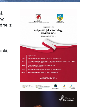
i.
w,
dnej z
nki,