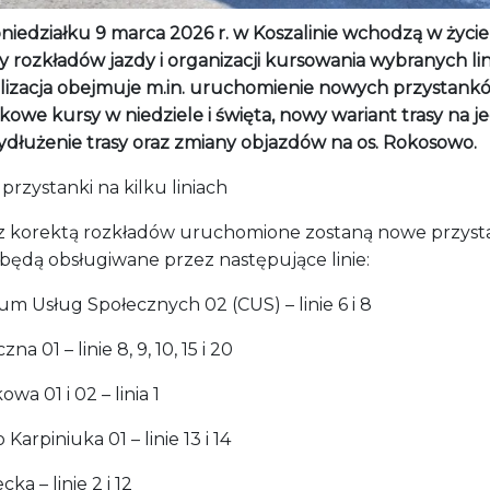
niedziałku 9 marca 2026 r. w Koszalinie wchodzą w życie
 rozkładów jazdy i organizacji kursowania wybranych lini
lizacja obejmuje m.in. uruchomienie nowych przystankó
owe kursy w niedziele i święta, nowy wariant trasy na je
 wydłużenie trasy oraz zmiany objazdów na os. Rokosowo.
rzystanki na kilku liniach
z korektą rozkładów uruchomione zostaną nowe przysta
 będą obsługiwane przez następujące linie:
m Usług Społecznych 02 (CUS) – linie 6 i 8
na 01 – linie 8, 9, 10, 15 i 20
wa 01 i 02 – linia 1
Karpiniuka 01 – linie 13 i 14
cka – linie 2 i 12