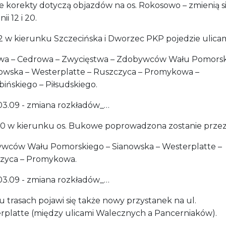
ne korekty dotyczą objazdów na os. Rokosowo – zmienią s
nii 12 i 20.
12 w kierunku Szczecińska i Dworzec PKP pojedzie ulicam
a – Cedrowa – Zwycięstwa – Zdobywców Wału Pomors
nowska – Westerplatte – Ruszczyca – Promykowa –
bińskiego – Piłsudskiego.
03.09 - zmiana rozkładów_…
 20 w kierunku os. Bukowe poprowadzona zostanie przez
wców Wału Pomorskiego – Sianowska – Westerplatte –
zyca – Promykowa.
03.09 - zmiana rozkładów_…
 trasach pojawi się także nowy przystanek na ul.
rplatte (między ulicami Walecznych a Pancerniaków).