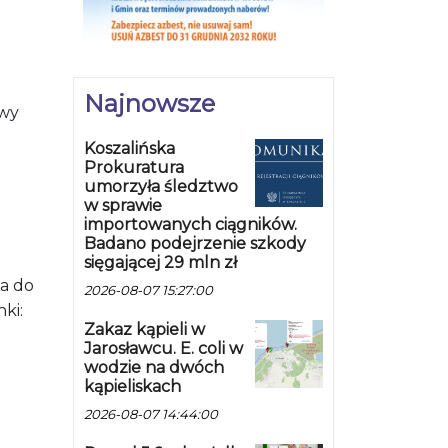
Najnowsze
owy
Koszalińska
Prokuratura
umorzyła śledztwo
w sprawie
importowanych ciągników.
Badano podejrzenie szkody
sięgającej 29 mln zł
na do
2026-08-07 15:27:00
ki:
Zakaz kąpieli w
Jarosławcu. E. coli w
wodzie na dwóch
kąpieliskach
2026-08-07 14:44:00