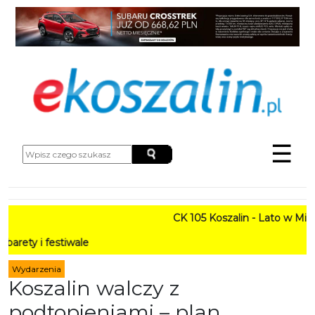
☰
CK 105 Koszalin - Lato w Mieście HARMO
PRO
Wydarzenia
Koszalin walczy z
podtopieniami – plan