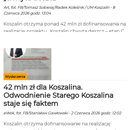
Art, fot. FB/Tomasz Sobieraj/Radek Koleśnik / UM Koszalin - 8
Czerwca 2026 godz. 13:04
Koszalin otrzyma ponad 42 mln zł dofinansowania na
realizację projektu „Koszalin chwyta deszcz – etap I”.
To jedna z największych inwestycji w historii miasta
związanych z adaptacją do zmian klimatu, retencją i
przeciwdziałaniem lokalnym podtopieniom.
Informację o wyborze projektu do dofinansowania
przekazał Narodowy Fundusz Ochrony Środowiska i
Gospodarki Wodnej. Przedsięwzięcie przygotowane
Wydarzenia
przez Miejskie Wodociągi i Kanalizację w Koszalinie
42 mln zł dla Koszalina.
otrzyma wsparcie w ramach programu Fundusze
Odwodnienie Starego Koszalina
Europejskie na Infrastrukturę, Klimat i Środowisko
staje się faktem
2021–2027. Jak poinformował Tomasz Sobieraj,
prezydent Koszalina, to świetna wiadomość dla
eWok, fot. FB/Stanisław Gawłowski - 2 Czerwca 2026 godz. 12:02
miasta. Całkowita wartość inwestycji szacowana jest
Koszalin otrzyma dofinansowanie na realizację
na około 53 mln zł, a poziom dofinansowania ma