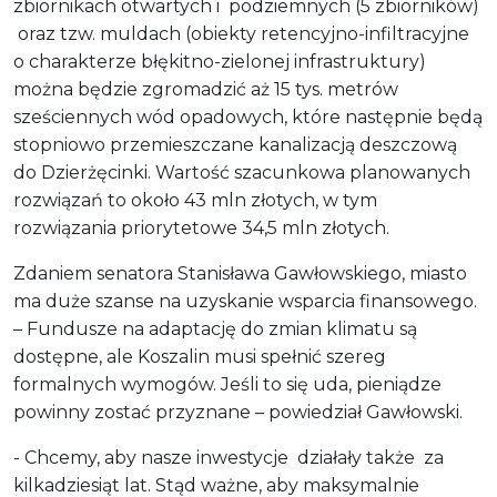
zbiornikach otwartych i podziemnych (5 zbiorników)
oraz tzw. muldach (obiekty retencyjno-infiltracyjne
o charakterze błękitno-zielonej infrastruktury)
można będzie zgromadzić aż 15 tys. metrów
sześciennych wód opadowych, które następnie będą
stopniowo przemieszczane kanalizacją deszczową
do Dzierżęcinki. Wartość szacunkowa planowanych
rozwiązań to około 43 mln złotych, w tym
rozwiązania priorytetowe 34,5 mln złotych.
Zdaniem senatora Stanisława Gawłowskiego, miasto
ma duże szanse na uzyskanie wsparcia finansowego.
– Fundusze na adaptację do zmian klimatu są
dostępne, ale Koszalin musi spełnić szereg
formalnych wymogów. Jeśli to się uda, pieniądze
powinny zostać przyznane – powiedział Gawłowski.
- Chcemy, aby nasze inwestycje działały także za
kilkadziesiąt lat. Stąd ważne, aby maksymalnie