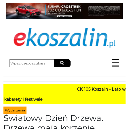
☰
CK 105 Koszalin - Lato w Mieście H
stiwale
Wydarzenia
Światowy Dzień Drzewa.
Drzewa mają korzenie