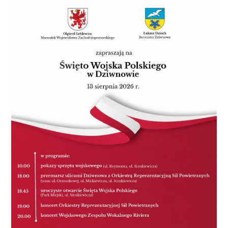
budowanie lepszych warunków dla osób z
niepełnosprawnościami i ich integrację ze
społeczeństwem. Zakład Aktywności Zawodowej w
Koszalinie to krok w stronę realnej zmiany – wsparcia
osób z niepełnosprawnościami, które będą mogły
rozwijać swoje umiejętności, zdobywać
doświadczenie zawodowe i stawać się aktywnymi
uczestnikami rynku pracy.