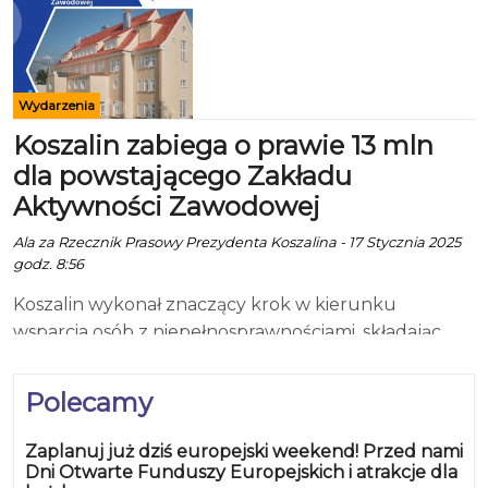
Wydarzenia
Koszalin zabiega o prawie 13 mln
dla powstającego Zakładu
Aktywności Zawodowej
Ala za Rzecznik Prasowy Prezydenta Koszalina - 17 Stycznia 2025
godz. 8:56
Koszalin wykonał znaczący krok w kierunku
wsparcia osób z niepełnosprawnościami, składając
wniosek o dofinansowanie projektu „Rozwój
infrastruktury Zakładu Aktywności Zawodowej w
Polecamy
Koszalinie”. Projekt ten, realizowany we współpracy z
Fundacją „Zdążyć z Miłością”, ma na celu stworzenie
Zaplanuj już dziś europejski weekend! Przed nami
przestrzeni sprzyjającej zatrudnieniu i rehabilitacji
Dni Otwarte Funduszy Europejskich i atrakcje dla