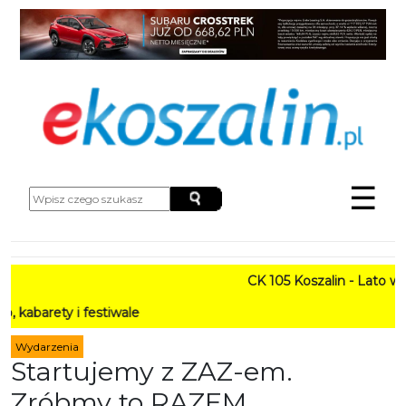
☰
CK 105 Koszalin - Lato w Mieści
 festiwale
Wydarzenia
Startujemy z ZAZ-em.
Zróbmy to RAZEM