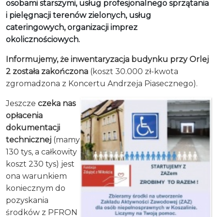
osobami starszymi, usług profesjonalnego sprzątania
i pielęgnacji terenów zielonych, usług
cateringowych, organizacji imprez
okolicznościowych.
Informujemy, że inwentaryzacja budynku przy Orlej
2 została zakończona
(koszt 30.000 zł-kwota
zgromadzona z Koncertu Andrzeja Piasecznego).
Jeszcze
czeka nas
opłacenia
dokumentacji
technicznej
(mamy
130 tys, a całkowity
koszt 230 tys) jest
ona warunkiem
koniecznym do
pozyskania
środków z PFRON