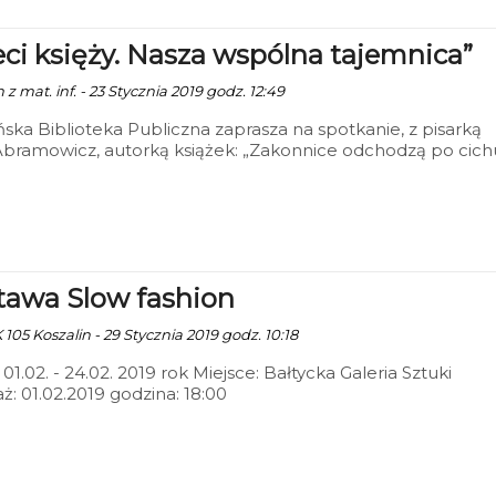
eci księży. Nasza wspólna tajemnica”
 z mat. inf. - 23 Stycznia 2019 godz. 12:49
ńska Biblioteka Publiczna zaprasza na spotkanie, z pisarką
bramowicz, autorką książek: „Zakonnice odchodzą po cichu
 księży. Nasza wspólna tajemnica". Spotkanie odbędzie się 1
019 r. o godz. 17.00 w sali kinowej KBP przy pl. Polonii 1.
awa Slow fashion
 105 Koszalin - 29 Stycznia 2019 godz. 10:18
 01.02. - 24.02. 2019 rok Miejsce: Bałtycka Galeria Sztuki
ż: 01.02.2019 godzina: 18:00