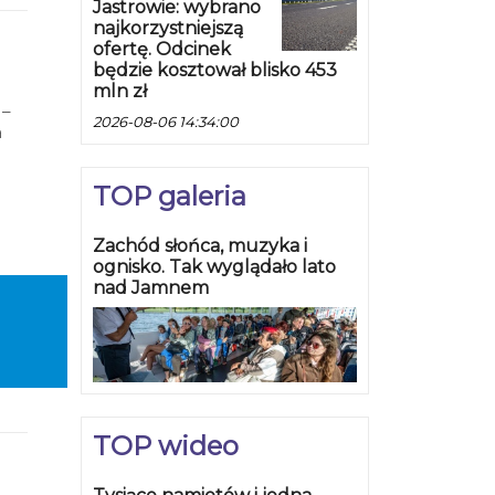
Jastrowie: wybrano
najkorzystniejszą
ofertę. Odcinek
będzie kosztował blisko 453
mln zł
 –
2026-08-06 14:34:00
a
dzie
TOP galeria
Zachód słońca, muzyka i
ognisko. Tak wyglądało lato
nad Jamnem
TOP wideo