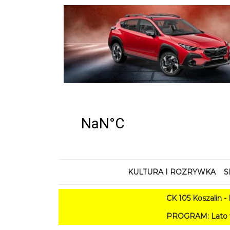
KULTURA I ROZRYWKA
S
CK 105 Koszalin - Lato w 
PROGRAM: Lato w Amfiteatrze 