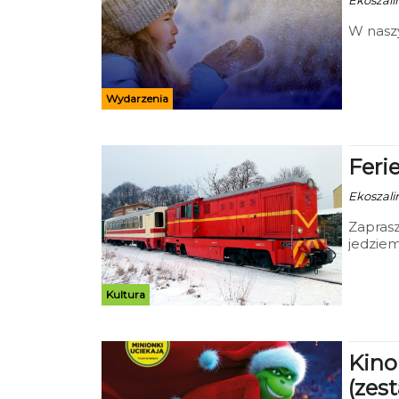
Ekoszalin
W naszy
Wydarzenia
Feri
Ekoszalin
Zaprasz
jedziem
Rosnowa
najmło
ogrzewa
Kultura
mail:t
Kino
(zes