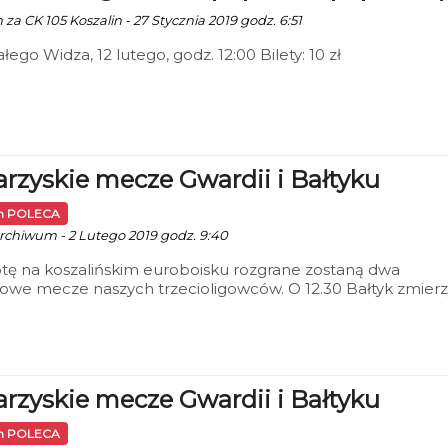
 za CK 105 Koszalin - 27 Stycznia 2019 godz. 6:51
łego Widza, 12 lutego, godz. 12:00 Bilety: 10 zł
rzyskie mecze Gwardii i Bałtyku
in POLECA
 archiwum - 2 Lutego 2019 godz. 9:40
tę na koszalińskim euroboisku rozgrane zostaną dwa
owe mecze naszych trzecioligowców. O 12.30 Bałtyk zmierz
Świtem Skolwin, a o 14.30 Gwardia podejmować będzie
ego Jantara.
rzyskie mecze Gwardii i Bałtyku
in POLECA