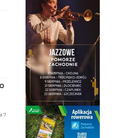
go
a 7