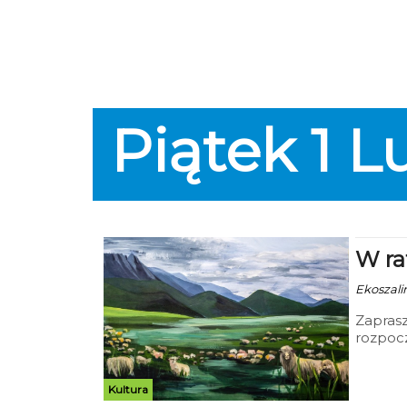
Piątek
1
L
W ra
Ekoszalin
Zaprasz
rozpocz
Plastyc
oglądać
Kultura