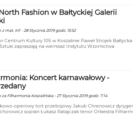
North Fashion w Bałtyckiej Galerii
ki
 z mat. inf. - 28 Stycznia 2019 godz. 15:52
r Centrum Kultury 105 w Koszalinie Paweł Strojek Bałtycka
 Sztuki zapraszają na wernisaż Instytutu Wzornictwa
hniki Koszalińskiej „The North Fashion" w piątek 1 lutego o
e 18:00. Wystawa obejmuje fotografie o tematyce modowej
rych prezentowane są kolekcje ubrań zaprojektowane prze
w organizacji „The North Fashion".
armonia: Koncert karnawałowy -
rzedany
n za Filharmonia Koszalińska - 27 Stycznia 2019 godz. 7:14
kowo-operowy tort przebojowy Jakub Chrenowicz dyryge
chorowicz sopran Łukasz Ratajczak tenor Orkiestra Filharm
ńskiej