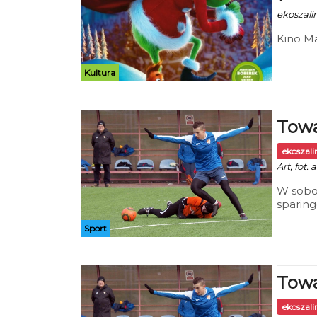
ekoszalin
Kino Ma
Kultura
Towa
ekoszal
Art, fot.
W sobo
sparing
się ze 
Sport
ustecki
Towa
ekoszal