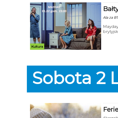
Bałt
Ala za BT
Mayday”
brytyjs
opowiad
szczęśl
Kultura
Sobota
2
Ferie