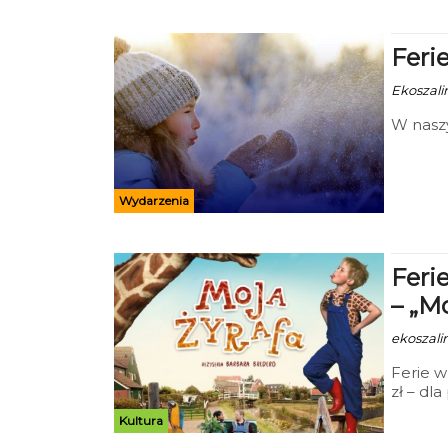
Ferie
Ekoszalin
W naszy
Wydarzenia
Feri
– „Mo
ekoszalin
Ferie w 
zł – dl
Kultura