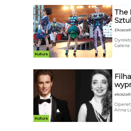
The 
Sztu
Ekoszalin
Dyrekto
Galeria
Politec
Kultura
godzini
na któ
członkó
Filh
wyp
ekoszali
Operet
Anna Li
Koszali
Kultura