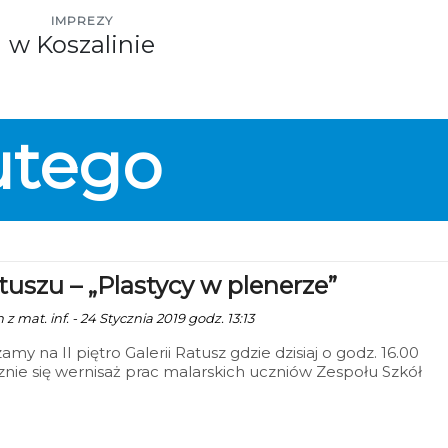
IMPREZY
w Koszalinie
utego
tuszu – „Plastycy w plenerze”
 z mat. inf. - 24 Stycznia 2019 godz. 13:13
amy na II piętro Galerii Ratusz gdzie dzisiaj o godz. 16.00
nie się wernisaż prac malarskich uczniów Zespołu Szkół
znych pt. „Plastycy w plenerze". Samą wystawę będzie moż
 przez kolejne 2 tygodnie