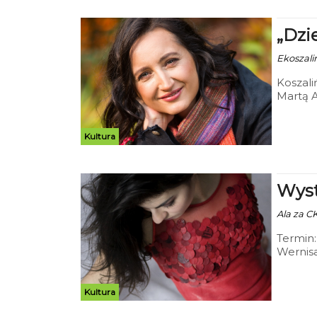
„Dzi
Ekoszalin
Koszali
Martą A
„Dzieci
lutego 2
Kultura
Wyst
Ala za CK
Termin:
Wernisa
Kultura