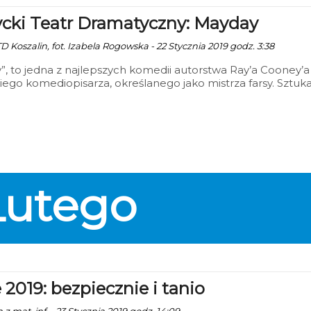
ycki Teatr Dramatyczny: Mayday
D Koszalin, fot. Izabela Rogowska - 22 Stycznia 2019 godz. 3:38
, to jedna z najlepszych komedii autorstwa Ray’a Cooney’a
kiego komediopisarza, określanego jako mistrza farsy. Sztuk
a historię taksówkarza-bigamisty, który przez wiele lat wie
iwe życie u boku dwóch kobiet.
Lutego
 2019: bezpiecznie i tanio