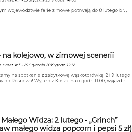
 z mat. inf. - 23 Stycznia 2019 godz. 14:09
m województwie ferie zimowe potrwają do 8 lutego br. ,
e na kolejowo, w zimowej scenerii
 z mat. inf. - 29 Stycznia 2019 godz. 12:12
amy na spotkanie z zabytkową wąskotorówką. 2 i 9 lutego
y do Rosnowa! Wyjazd z Koszalina o godz. 11.00, wyjazd z
 o godz. 13.00. W Rosnowie zapraszamy na ognisko. Dla
dszych pasażerów mamy NIESPODZIANKI! Do dyspozycji
ny wagon. Więcej informacji, rezerwacje: tel. 601-154-937,
mkw@waskotorowka.koszalin.pl
 Małego Widza: 2 lutego - „Grinch”
taw małego widza popcorn i pepsi 5 zł)