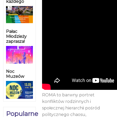
każdego
Pałac
Młodzieży
zaprasza!
Noc
Muzeów
ROMA to barwny portret
konfliktów rodzinnych i
społecznej hierarchii pośród
Popularne
politycznego chaosu,