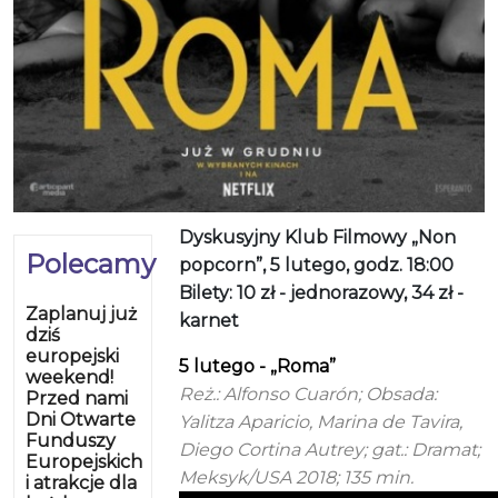
Dyskusyjny Klub Filmowy „Non
Polecamy
popcorn”, 5 lutego, godz. 18:00
Bilety: 10 zł - jednorazowy, 34 zł -
Zaplanuj już
karnet
dziś
europejski
5 lutego - „Roma”
weekend!
Reż.: Alfonso Cuarón; Obsada:
Przed nami
Dni Otwarte
Yalitza Aparicio, Marina de Tavira,
Funduszy
Diego Cortina Autrey; gat.: Dramat;
Europejskich
Meksyk/USA 2018; 135 min.
i atrakcje dla