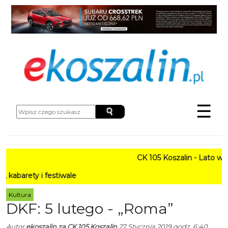
☰
CK 105 Koszalin - Lato w Mieśc
i festiwale
Kultura
DKF: 5 lutego - „Roma”
Autor
ekoszalin za CK 105 Koszalin
27 Stycznia 2019 godz. 6:40