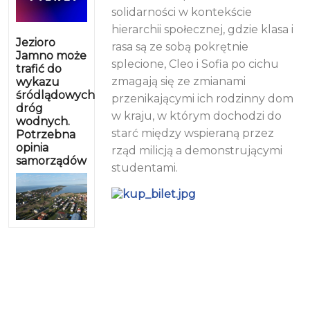
solidarności w kontekście
hierarchii społecznej, gdzie klasa i
Jezioro
rasa są ze sobą pokrętnie
Jamno może
splecione, Cleo i Sofia po cichu
trafić do
zmagają się ze zmianami
wykazu
śródlądowych
przenikającymi ich rodzinny dom
dróg
w kraju, w którym dochodzi do
wodnych.
starć między wspieraną przez
Potrzebna
opinia
rząd milicją a demonstrującymi
samorządów
studentami.