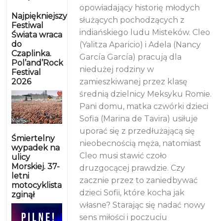
opowiadający historię młodych
Najpiękniejszy
służących pochodzących z
Festiwal
indiańskiego ludu Misteków. Cleo
Świata wraca
do
(Yalitza Aparicio) i Adela (Nancy
Czaplinka.
García García) pracują dla
Pol’and’Rock
niedużej rodziny w
Festival
2026
zamieszkiwanej przez klasę
średnią dzielnicy Meksyku Romie.
Pani domu, matka czwórki dzieci
Sofia (Marina de Tavira) usiłuje
uporać się z przedłużającą się
Śmiertelny
nieobecnością męża, natomiast
wypadek na
Cleo musi stawić czoło
ulicy
Morskiej. 37-
druzgocącej prawdzie. Czy
letni
zacznie przez to zaniedbywać
motocyklista
dzieci Sofii, które kocha jak
zginął
własne? Starając się nadać nowy
sens miłości i poczuciu