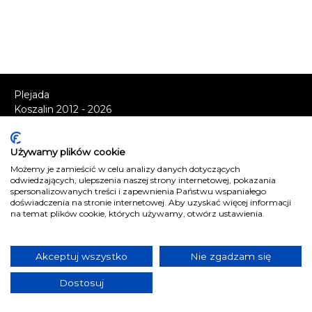
Plejada
Koszalin 2012 - 2026
Plejada, wydawca portalu, informuje, iż rozpowszechnianie
jakichkolwiek artykułów i materiałów zamieszczonych w
Używamy plików cookie
portalu www.ekoszalin.pl jest dozwolone wyłącznie z
zachowaniem
warunków korzystania z treści
. Użycie treści
Możemy je zamieścić w celu analizy danych dotyczących
odwiedzających, ulepszenia naszej strony internetowej, pokazania
wykraczające poza ww. warunki, w jakikolwiek sposób, jest
spersonalizowanych treści i zapewnienia Państwu wspaniałego
zabronione bez pisemnej zgody firmy Plejada. Dowiedz
doświadczenia na stronie internetowej. Aby uzyskać więcej informacji
się, w jaki sposób możesz uzyskać
licencję na
na temat plików cookie, których używamy, otwórz ustawienia.
wykorzystanie treści
.
Naruszenie tych zasad jest łamaniem prawa i grozi
Akceptuj wszystko
Nie zgadzam się
odpowiedzialnością karną.
Dostosuj
Wszelkie prawa zastrzeżone
.
Reklama