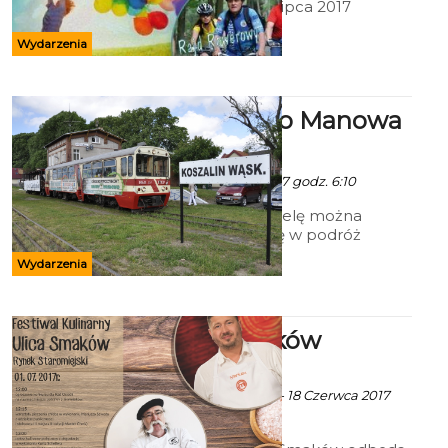
Staromiejski 1- 2 lipca 2017
Wydarzenia
Ciuchcią do Manowa
i Rosnowa
Ala - 29 Czerwca 2017 godz. 6:10
W sobotę i niedzielę można
będzie wybrać się w podróż
koszalińską wąskotorówką do
Wydarzenia
Manowa i Rosnowa. -To nie tylko
podróż kolejką, która kończy w
tym roku 119 lat.
Ulica Smaków
ekoszalin POLECA
ekoszalin za CK 105 - 18 Czerwca 2017
godz. 6:16