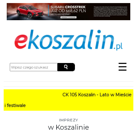
☰
CK 105 Koszalin - Lato w Mieście HARMONOGRAM
PROGRAM: La
IMPREZY
w Koszalinie