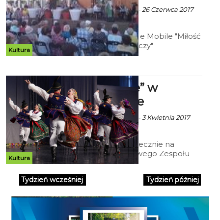
ekoszalin z mat. inf. - 26 Czerwca 2017
godz. 8:43
zespół La Donna e Mobile "Miłość
ci wszystko wybaczy"
Kultura
„Mazowsze” w
Amfiteatrze
ekoszalin z mat. inf. - 3 Kwietnia 2017
godz. 7:37
Zapraszamy serdecznie na
występ Państwowego Zespołu
Kultura
Ludowego Pieśni i Tańca
„Mazowsze”, który odbędzie się 2
Tydzień wcześniej
Tydzień później
lipca w koszalińskim Amfiteatrze.