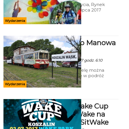
Festiwal Pełnia Życia, Rynek
Staromiejski 1- 2 lipca 2017
Wydarzenia
Ciuchcią do Manowa
i Rosnowa
Ala - 29 Czerwca 2017 godz. 6:10
W sobotę i niedzielę można
będzie wybrać się w podróż
koszalińską wąskotorówką do
Wydarzenia
Manowa i Rosnowa. -To nie tylko
podróż kolejką, która kończy w
tym roku 119 lat.
Zawody Wake Cup
Koszalin, Wake na
Byleczym, SitWake