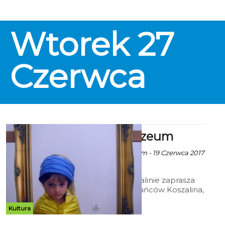
Wtorek
27
Czerwca
Lato w Muzeum
ekoszalin za Muzeum - 19 Czerwca 2017
godz. 9:11
Muzeum w Koszalinie zaprasza
młodych mieszkańców Koszalina,
uczniów szkół podstawowych,
gimnazjów oraz szkół
Kultura
ponadgimnazjalnych do udziału w