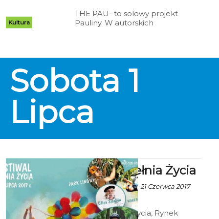
THE PAU- to solowy projekt
Pauliny. W autorskich
Kultura
kompozycjach sama gra na
wszystkich instrumentach.
Sobota
1
Lipca
Festiwal Pełnia Życia
ekoszalin za CK 105 - 21 Czerwca 2017
godz. 7:47
Festiwal Pełnia Życia, Rynek