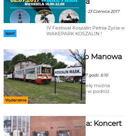
Pełnia Życia
ekoszalin z mat. inf. - 23 Czerwca 2017
godz. 4:33
IV Festiwal Koszalin Pełnia Życia w
WAKEPARK KOSZALIN !
Sport
Ciuchcią do Manowa
i Rosnowa
Ala - 29 Czerwca 2017 godz. 6:10
W sobotę i niedzielę można
będzie wybrać się w podróż
koszalińską wąskotorówką do
Wydarzenia
Manowa i Rosnowa. -To nie tylko
podróż kolejką, która kończy w
tym roku 119 lat.
Filharmonia: Koncert
kameralny