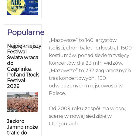
Popularne
„Mazowsze” to 140. artystów
Najpiękniejszy
(soliści, chór, balet i orkiestra), 1500
Festiwal
kostiumów, ponad siedem tysięcy
Świata wraca
koncertów dla 23 mln widzów.
do
Czaplinka.
„Mazowsze” to 237 zagranicznych
Pol’and’Rock
tras koncertowych i 190
Festival
odwiedzonych miejscowości w
2026
Polsce.
Od 2009 roku zespół ma własną
scenę w nowej siedzibie w
Jezioro
Otrębusach.
Jamno może
trafić do