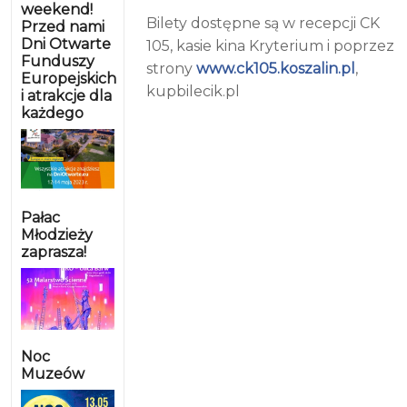
weekend!
Bilety dostępne są w recepcji CK
Przed nami
Dni Otwarte
105, kasie kina Kryterium i poprzez
Funduszy
strony
www.ck105.koszalin.pl
,
Europejskich
kupbilecik.pl
i atrakcje dla
każdego
Pałac
Młodzieży
zaprasza!
Noc
Muzeów