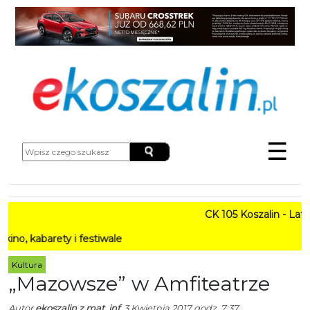
☰
CK 105 Koszalin - Lato w Mi
ety i festiwale
Kultura
„Mazowsze” w Amfiteatrze
Autor
ekoszalin z mat. inf.
3 Kwietnia 2017 godz. 7:37