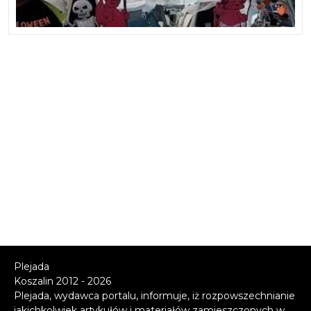
Plejada
Koszalin 2012 - 2026
Plejada, wydawca portalu, informuje, iż rozpowszechnianie
jakichkolwiek artykułów i materiałów zamieszczonych w