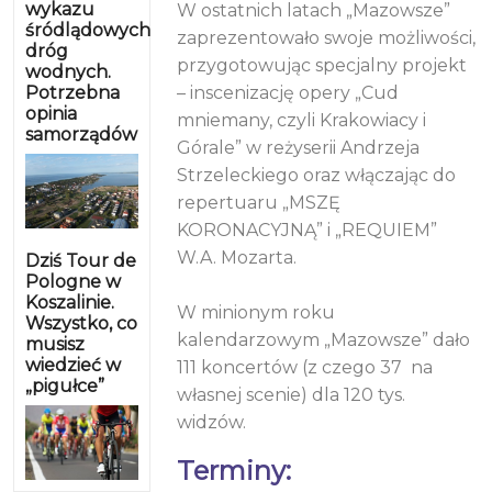
wykazu
W ostatnich latach „Mazowsze”
śródlądowych
zaprezentowało swoje możliwości,
dróg
przygotowując specjalny projekt
wodnych.
Potrzebna
– inscenizację opery „Cud
opinia
mniemany, czyli Krakowiacy i
samorządów
Górale” w reżyserii Andrzeja
Strzeleckiego oraz włączając do
repertuaru „MSZĘ
KORONACYJNĄ” i „REQUIEM”
W.A. Mozarta.
Dziś Tour de
Pologne w
Koszalinie.
W minionym roku
Wszystko, co
kalendarzowym „Mazowsze” dało
musisz
wiedzieć w
111 koncertów (z czego 37 na
„pigułce”
własnej scenie) dla 120 tys.
widzów.
Terminy: