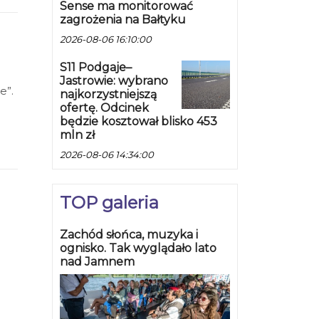
Sense ma monitorować
zagrożenia na Bałtyku
2026-08-06 16:10:00
S11 Podgaje–
Jastrowie: wybrano
e”.
najkorzystniejszą
ofertę. Odcinek
będzie kosztował blisko 453
mln zł
2026-08-06 14:34:00
TOP galeria
u
Zachód słońca, muzyka i
ognisko. Tak wyglądało lato
nad Jamnem