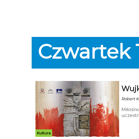
Czwartek
Wujk
Robert Ku
Miłośnic
uczest
przez 
odbędz
Urzędu
Kultura