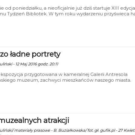
ie od poniedziałku, a nieoficjalnie już dziś startuje XIII edycja
u Tydzień Bibliotek. W tym roku wydarzeniu przyświeca h
eka inspiruje".
zo ładne portrety
liński - 12 Maj 2016 godz. 20:11
spozycja przygotowana w kameralnej Galerii Antresola
ińskiego muzeum, zachwyci mieszkańców naszego miasta.
 prac Bernadety Wdzięcznej zawiera wszelkie walory sztuk
stycznej, przez co czytelnej i zrozumiałej.
muzealnych atrakcji
liński/ materiały prasowe - B. Buziałkowska/ fot. gł. gufik.pl - 27 Kwiet