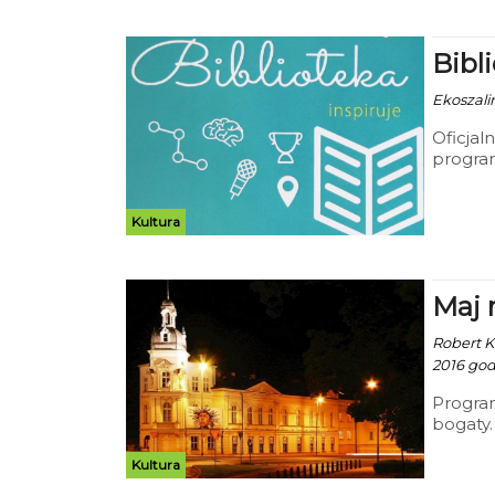
Bibl
Ekoszalin
Oficjaln
program
„Bibliot
Kultura
Maj 
Robert Ku
2016 godz
Progra
bogaty
naszego
atrakcji
Kultura