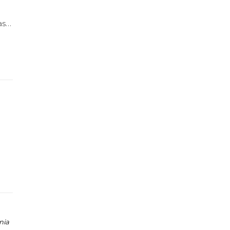
asło
i
nia