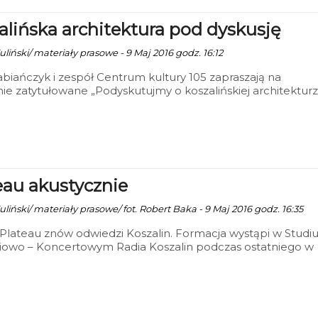
alińska architektura pod dyskusję
liński/ materiały prasowe - 9 Maj 2016 godz. 16:12
biańczyk i zespół Centrum kultury 105 zapraszają na
ie zatytułowane „Podyskutujmy o koszalińskiej architekturz
amie projekcje filmów: „Metamorfoza" - realizowany w
esięcznych odstępach czasowych, budujący się fragment
oraz „Okruchy historii" - opowieść o ludziach i wydarzeniach
nych z miejscem budowy między katedrą a domem
ym Saturn. Spotkanie odbędzie się 12 maja w Clubie 105 o
e 18:00. Wstęp wolny.
eau akustycznie
liński/ materiały prasowe/ fot. Robert Baka - 9 Maj 2016 godz. 16:35
Plateau znów odwiedzi Koszalin. Formacja wystąpi w Studi
iowo – Koncertowym Radia Koszalin podczas ostatniego w
zonie koncertu w ramach cyklu Unplugged.