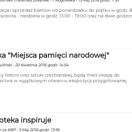
liński/ materiały prasowe - I. Rogowska - 13 Maj 2016 godz. 7:53
cja i sprzedaż biletów od poniedziałku do piątku w godz. 
, sobota - niedziela w godz. 13:00 - 19:00 oraz na dwie godzin
pektaklem. BTD umożliwia płatność kartami płatniczymi za
na rodzime spektakle BTD. Po rozpoczęciu spektaklu bilet tr
 i spóźnieni Widzowie nie będą wpuszczani na salę. Wówc
możliwości zwrotu zakupionych biletów. Zwrot zakupionyc
 najpóźniej na trzy dni przed danym spektaklem.
a "Miejsca pamięci narodowej"
liński - 20 Kwietnia 2016 godz. 14:54
y historii oraz sztuki rzeźbiarskiej, będą mieli okazję do
nictwa w wyjątkowym otwarciu ekspozycji przygotowanej
Zygmunta Wujka. Wernisaż „Miejsca pamięci narodowej”
ie się 29 kwietnia w Delegaturze Zachodniopomorskiego
 Wojewódzkiego.
ioteka inspiruje
 za KBP - 5 Maj 2016 godz. 13:56