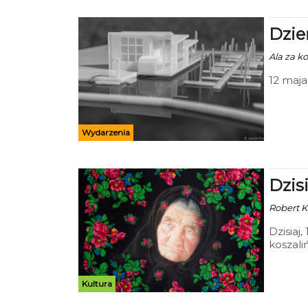
Dzie
Ala za ko
12 maja
Wydarzenia
Dzis
Robert Ku
Dzisiaj
koszal
Wdzięcz
Kultura