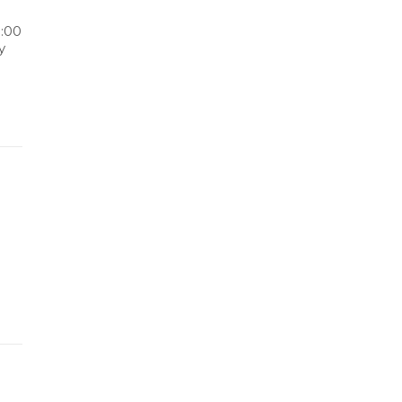
8:00
y
aci
zas
h