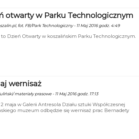
ń otwarty w Parku Technologicznym
szalin.pl, fot. FB/Park Technologiczny - 11 Maj 2016 godz. 4:49
 to Dzień Otwarty w koszalińskim Parku Technologicznym.
iaj wernisaż
liński/ materiały prasowe - 11 Maj 2016 godz. 17:13
, 12 maja w Galerii Antresola Działu sztuki Współczesnej
ińskiego muzeum odbędzie się wernisaż prac Bernadety
nej. Start o godzinie 17:00. Wstęp wolny.