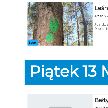
Leśn
Art za 5.
Już dzi
Piątki.
dorośli
Sport
Piątek
13
Bałt