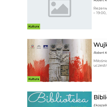
Robert Ku
Rezerwa
– 19:00
przed s
bilety 
ważność
Kultura
nie ma 
biletów
Wujk
Robert Ku
Miłośnic
uczest
przez 
odbędz
Urzędu
Kultura
Bibl
Ekoszalin