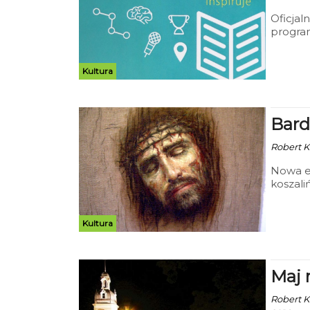
Oficjaln
program
„Bibliot
Kultura
Bard
Robert Ku
Nowa ek
koszal
Wystawa
naturali
Kultura
Maj 
Robert Ku