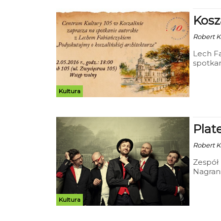
Kosz
Robert Ku
Lech Fa
spotkan
W progr
kilkumi
miasta 
Kultura
związa
handlow
godzini
Plat
Robert Ku
Zespół 
Nagran
tym se
Kultura