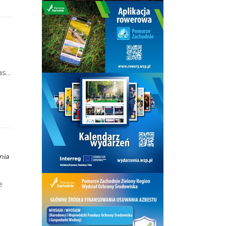
asło
nia
e
ż