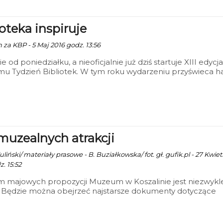
ioteka inspiruje
 za KBP - 5 Maj 2016 godz. 13:56
ie od poniedziałku, a nieoficjalnie już dziś startuje XIII edycja
u Tydzień Bibliotek. W tym roku wydarzeniu przyświeca h
eka inspiruje".
muzealnych atrakcji
liński/ materiały prasowe - B. Buziałkowska/ fot. gł. gufik.pl - 27 Kwiet
. 15:52
m majowych propozycji Muzeum w Koszalinie jest niezwykl
. Będzie można obejrzeć najstarsze dokumenty dotyczące
 miasta, czy wziąć udział w Nocy Muzeów. Nie zabraknie te
 dla miłośników sztuki współczesnej. Oj, będzie się działo!