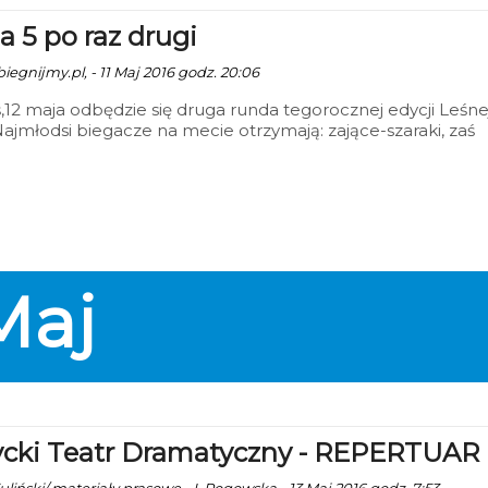
a 5 po raz drugi
 biegnijmy.pl, - 11 Maj 2016 godz. 20:06
ś,12 maja odbędzie się druga runda tegorocznej edycji Leśne
 Najmłodsi biegacze na mecie otrzymają: zające-szaraki, zaś
 uczestnicy otrzymają drugi element układanki.
Maj
ycki Teatr Dramatyczny - REPERTUAR