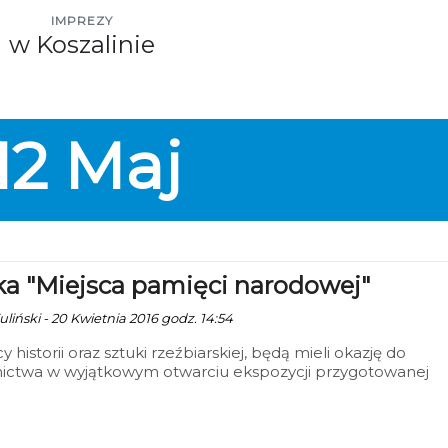
IMPREZY
w Koszalinie
12
Maj
a "Miejsca pamięci narodowej"
liński - 20 Kwietnia 2016 godz. 14:54
y historii oraz sztuki rzeźbiarskiej, będą mieli okazję do
nictwa w wyjątkowym otwarciu ekspozycji przygotowanej
Zygmunta Wujka. Wernisaż „Miejsca pamięci narodowej”
ie się 29 kwietnia w Delegaturze Zachodniopomorskiego
 Wojewódzkiego.