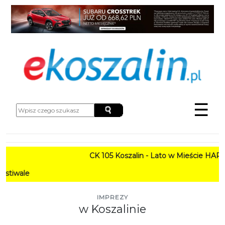
☰
CK 105 Koszalin - Lato w Mieście HARMONOGRA
PROGRAM:
IMPREZY
w Koszalinie