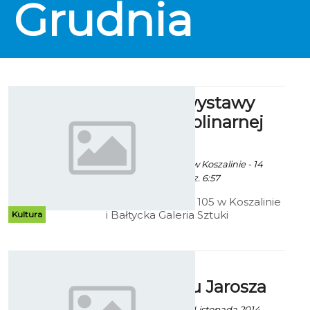
Grudnia
IX edycja wystawy
interdyscyplinarnej
„Fala”
Ekoszalin za CK105 w Koszalinie - 14
Listopada 2014 godz. 6:57
Centrum Kultury 105 w Koszalinie
i Bałtycka Galeria Sztuki
Kultura
zapraszają na wernisaż wystawy
interdyscyplinarnej „Fala”
Menażeria
optymizmu Jarosza
Robert Kuliński - 27 Listopada 2014