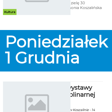
W najbliższą niedzielę 30
listopada Filharmonia Koszalińska
Kultura
zaprasza na kolejny Familijny Park
Sztuki czyli cykl koncertów
umuzykalniających dla całych
rodzin.
Poniedziałek
1
Grudnia
IX edycja wystawy
interdyscyplinarnej
„Fala”
Ekoszalin za CK105 w Koszalinie - 14