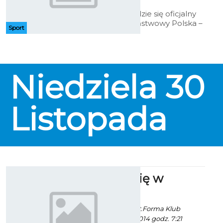
W Karlinie odbędzie się oficjalny
mecz międzypaństwowy Polska –
Sport
Niemcy. Rękawice skrzyżują
zawodnicy męskich kadr
narodowych seniorów obu
państw. Pojedynkiem Wieczoru
będzie starcie Mateusza
Niedziela
30
Polskiego z Robertem
Haratyunyan'em w wadze do 60
kg.
Listopada
Zakochaj się w
squashu
Artur Rutkowski / fot.Forma Klub
Koszalin - 16 Lipca 2014 godz. 7:21