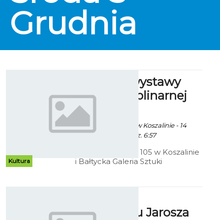
Grudnia
IX edycja wystawy
interdyscyplinarnej
„Fala”
Ekoszalin za CK105 w Koszalinie - 14
Listopada 2014 godz. 6:57
Centrum Kultury 105 w Koszalinie
i Bałtycka Galeria Sztuki
Kultura
zapraszają na wernisaż wystawy
interdyscyplinarnej „Fala”
Menażeria
optymizmu Jarosza