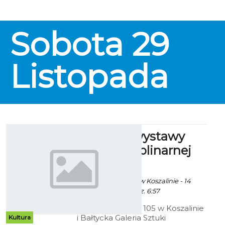
Sobota
29
Listopada
IX edycja wystawy
interdyscyplinarnej
„Fala”
Ekoszalin za CK105 w Koszalinie - 14
Listopada 2014 godz. 6:57
Centrum Kultury 105 w Koszalinie
i Bałtycka Galeria Sztuki
Kultura