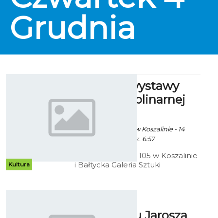
and the night and the music”
Grudnia
przygotowaną podczas
warsztatów prowadzonych przez
Yvonne Sanchez.
IX edycja wystawy
interdyscyplinarnej
„Fala”
Ekoszalin za CK105 w Koszalinie - 14
Listopada 2014 godz. 6:57
Centrum Kultury 105 w Koszalinie
i Bałtycka Galeria Sztuki
Kultura
zapraszają na wernisaż wystawy
interdyscyplinarnej „Fala”
Menażeria
optymizmu Jarosza