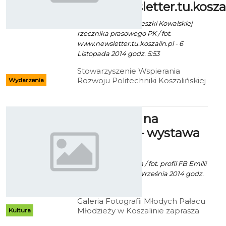
www.newsletter.tu.koszal
Ekoszalin z inf. Agnieszki Kowalskiej
rzecznika prasowego PK / fot.
www.newsletter.tu.koszalin.pl - 6
Listopada 2014 godz. 5:53
Stowarzyszenie Wspierania
Rozwoju Politechniki Koszalińskiej
Wydarzenia
przyzna niepełnosprawnym
studentom i doktorantom oraz
studentom z Białorusi i Ukrainy
„Z północy na
stypendia za wyniki w nauce.
południe" – wystawa
fotografii
Mat. Inf. PM Koszalin / fot. profil FB Emilii
Treszczyńskiej - 18 Września 2014 godz.
12:06
Galeria Fotografii Młodych Pałacu
Młodzieży w Koszalinie zaprasza
Kultura
na wystawę fotografii Emilii