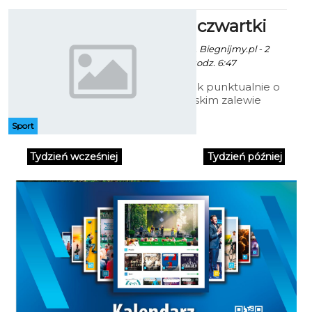
Kąpielowe czwartki
Artur Rutkowski /fot. Biegnijmy.pl - 2
Października 2014 godz. 6:47
W każdy czwartek punktualnie o
19:00 na koszalińskim zalewie
odbywać się będzie wspólne
pływanie w ramach cyklu
Sport
Kąpielowych Czwartków. Akcja
skierowana jest do wszystkich,
Tydzień wcześniej
Tydzień później
którzy chcieliby raz w tygodniu
wspólnie spotkać się, pobiegać, a
także wykąpać się w Wodnej
Dolinie.