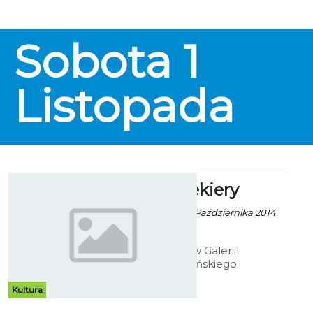
Sobota
1
Listopada
Ołówek Siekiery
Robert Kuliński - 10 Października 2014
godz. 10:34
Do 26 listopada w Galerii
Antresola koszalińskiego
Muzeum, można oglądać rysunki
Jana Siekiery. Choć dzieła artysty
Kultura
bez wątpienia wymagały dużego