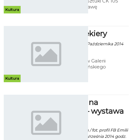
Bałtycka Galeria Sztuki CK 105
zaprasza na wystawę
Kultura
indywidualną Beaty Cedrzyńskiej
pod tytułem - "Malarstwo/rysunek
1999 - 2014.
Ołówek Siekiery
Robert Kuliński - 10 Października 2014
godz. 10:34
Do 26 listopada w Galerii
Antresola koszalińskiego
Muzeum, można oglądać rysunki
Jana Siekiery. Choć dzieła artysty
Kultura
bez wątpienia wymagały dużego
nakładu pracy, to efekt finalny nie
wzbudza zbyt wielu emocji.
„Z północy na
południe" – wystawa
fotografii
Mat. Inf. PM Koszalin / fot. profil FB Emilii
Treszczyńskiej - 18 Września 2014 godz.