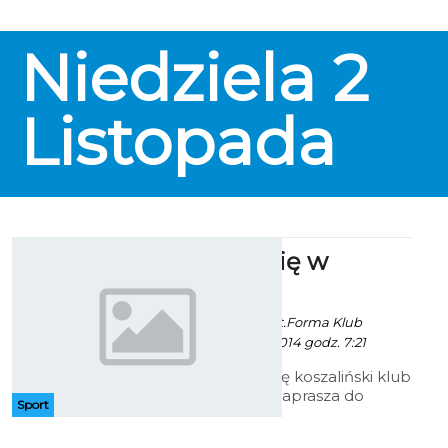
Niedziela
2
Listopada
Zakochaj się w
squashu
Artur Rutkowski / fot.Forma Klub
Koszalin - 16 Lipca 2014 godz. 7:21
W każdą niedzielę koszaliński klub
squasha Forma zaprasza do
Sport
wzięcia udziału darmowym w
turnieju "Zakochaj się w Squash'u".