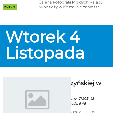
Galeria Fotografii Młodych Pałacu
Młodzieży w Koszalinie zaprasza
Kultura
na wystawę fotografii Emilii
Treszczyńskiej "Z północy na
południe".
Wtorek
4
Listopada
Prace Cedrzyńskiej w
CK 105
Ekoszalin z mat. promo. CK105 - 13
Października 2014 godz. 6:48
Bałtycka Galeria Sztuki CK 105