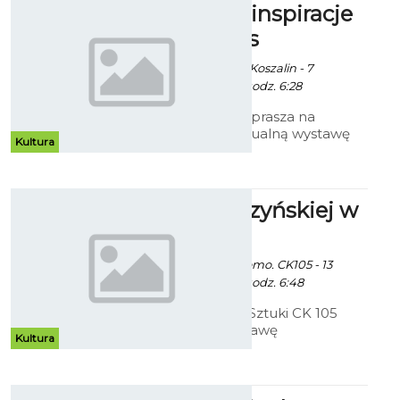
Marzenia i inspiracje
Marii Alblas
Ekoszalin / info. UM Koszalin - 7
Października 2014 godz. 6:28
Galeria Ratusz zaprasza na
pierwszą indywidualną wystawę
Kultura
malarstwa Marii Alblas Białej
zatytułowaną „Marzenie i
inspiracja”.
Prace Cedrzyńskiej w
CK 105
Ekoszalin z mat. promo. CK105 - 13
Października 2014 godz. 6:48
Bałtycka Galeria Sztuki CK 105
zaprasza na wystawę
Kultura
indywidualną Beaty Cedrzyńskiej
pod tytułem - "Malarstwo/rysunek
1999 - 2014.