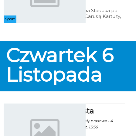
godz. 6:49
Podopieczni Piotra Stasiuka po
zwycięstwie nad Carusią Kartuzy,
Sport
w najbliższym spotkaniu zmierzą
się z drużyną z dolnej części tabeli
- Wybrzeże II Gdańsk. Faworytem
pojedynku są Gwardziści, jednak
rywali nie wolno zlekceważyć.
Czwartek
6
Listopada
BTD: Zemsta
ekoszalin za materialy prasowe - 4
Listopada 2014 godz. 15:56