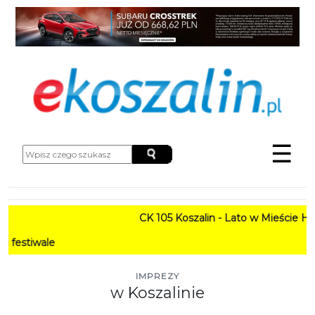
☰
CK 105 Koszalin - Lato w Mieście HARMONOG
PROGRA
IMPREZY
w Koszalinie