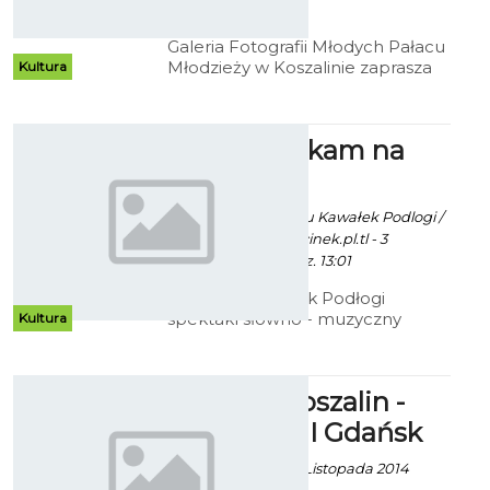
12:06
Galeria Fotografii Młodych Pałacu
Młodzieży w Koszalinie zaprasza
Kultura
na wystawę fotografii Emilii
Treszczyńskiej "Z północy na
południe".
Już nie czekam na
świt
Ekoszalin z inf. klubu Kawałek Podlogi /
fot. www.opalszczecinek.pl.tl - 3
Listopada 2014 godz. 13:01
W klubie Kawałek Podłogi
spektakl słowno - muzyczny
Kultura
Koszalińskiej Sceny Literackiej
przedstawi twórczość Piotra
Prokopiaka ze Szczecinka.
Gwardia Koszalin -
Wybrzeże II Gdańsk
Artur Rutkowski - 3 Listopada 2014