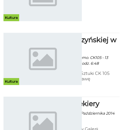
Duża Scena
Kultura
Prace Cedrzyńskiej w
CK 105
Ekoszalin z mat. promo. CK105 - 13
Października 2014 godz. 6:48
Bałtycka Galeria Sztuki CK 105
zaprasza na wystawę
Kultura
indywidualną Beaty Cedrzyńskiej
pod tytułem - "Malarstwo/rysunek
1999 - 2014.
Ołówek Siekiery
Robert Kuliński - 10 Października 2014
godz. 10:34
Do 26 listopada w Galerii