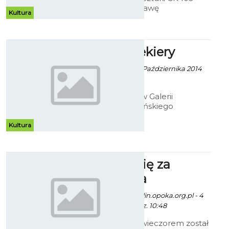
zaprasza na wystawę
Kultura
indywidualną Beaty Cedrzyńskiej
pod tytułem - "Malarstwo/rysunek
1999 - 2014.
Ołówek Siekiery
Robert Kuliński - 10 Października 2014
godz. 10:34
Do 26 listopada w Galerii
Antresola koszalińskiego
Muzeum, można oglądać rysunki
Jana Siekiery. Choć dzieła artysty
Kultura
bez wątpienia wymagały dużego
nakładu pracy, to efekt finalny nie
wzbudza zbyt wielu emocji.
Pomodlą się za
proboszcza
ekoszalin, fot. koszalin.opoka.org.pl - 4
Listopada 2014 godz. 10:48
W poniedziałek wieczorem został